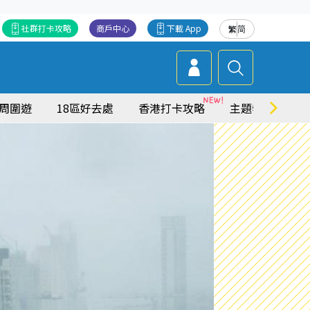
社群打卡攻略
商戶中心
下載 App
繁
简
周圍遊
18區好去處
香港打卡攻略
主題特集