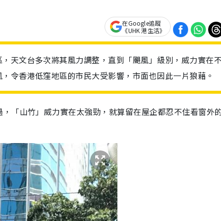
在Google追蹤
《UHK 港生活》
區，天文台多次將其風力調整，直到「颶風」級別，威力實在
風，令香港低窪地區的市民大受影響，市面也因此一片狼藉。
過，「山竹」威力實在太強勁，就算留在屋企都忍不住看窗外