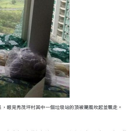
片，眼見秀茂坪村其中一個垃圾站的頂被颶風吹起並飄走。