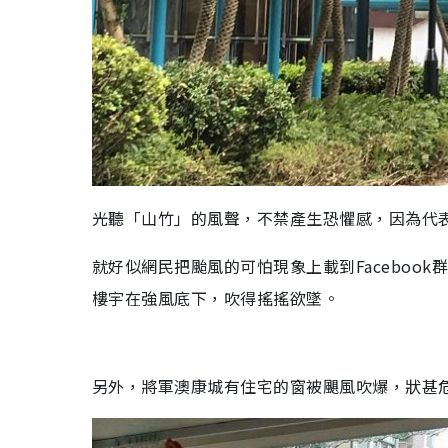
光聽「山竹」的風聲，不禁產生恐懼感，因為代
就好似網民把颱風的可怕現象上載到Faceboo
樓宇在強風底下，吹得搖搖欲墜。
另外，將軍澳康城有住宅的窗被颶風吹爆，狀甚