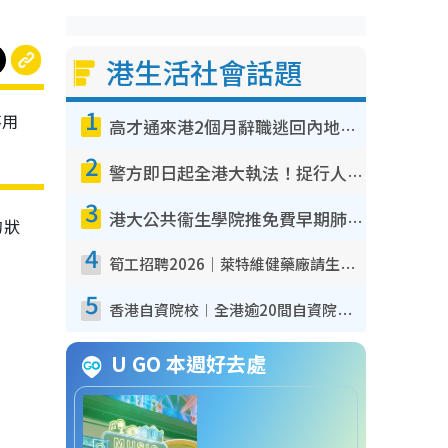
港生活社會話題
1
不用
高才通來港2個月辭職逃回內地！控訴港企3宗罪 歎微管理極窒息
2
警方即日起全港大執法！捉行人亂過馬路+司機不專注駕駛！亂過馬路罰$2000
3
港大公共衞生學院推免費早期肺癌篩查！合資格人士將獲全額資助定期血液化驗／電腦斷層掃描／風險評估
的狀
4
筍工招聘2026｜萊特維健藥廠請生產操作員！月薪高達$1.7萬 冷氣廠房/五天工作/保證雙糧
5
香港自資院校︱全港逾20間自資院校課程報名攻略 留位費可退/申請日期/報名連結
U GO 本週好去處