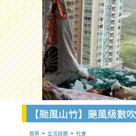
【颱風山竹】颶風級數吹
首頁
生活話題
社會