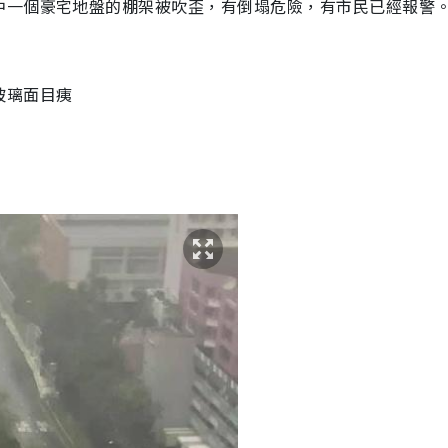
中一個豪宅地盤的棚架被吹歪，有倒塌危險，有市民已經報警
玻璃面目痍