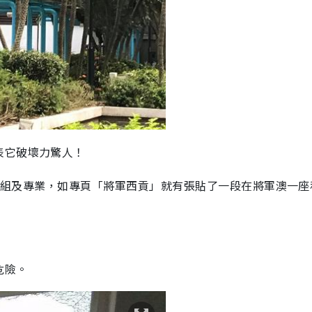
表它破壞力驚人！
k群組及專業，如專頁「將軍西貢」就有張貼了一段在將軍澳一座
危險。