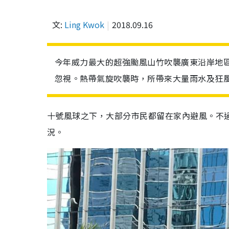
文:
Ling Kwok
2018.09.16
今年威力最大的超強颱風山竹吹襲廣東沿岸地
忽視。熱帶氣旋吹襲時，所帶來大量雨水及狂
十號風球之下，大部分市民都留在家內避風。不
況。