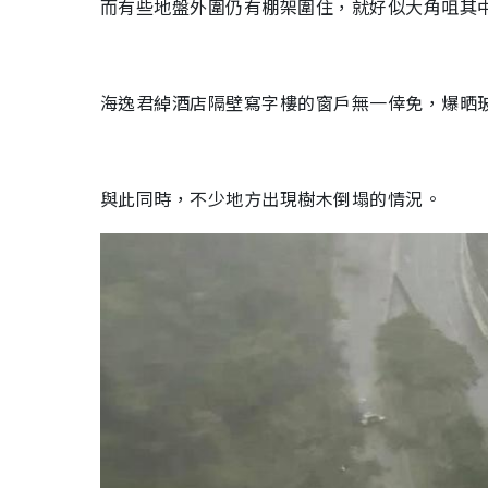
而有些地盤外圍仍有棚架圍住，就好似大角咀其
海逸君綽酒店隔壁寫字樓的窗戶無一倖免，爆晒
與此同時，不少地方出現樹木倒塌的情況。