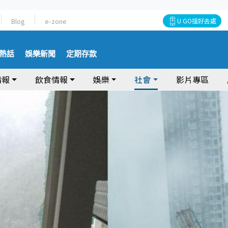
Blog
e-zone
U GO搵好去處
熱話
娛樂新聞
定期存款
情報
飲食情報
娛樂
社會
影片專區