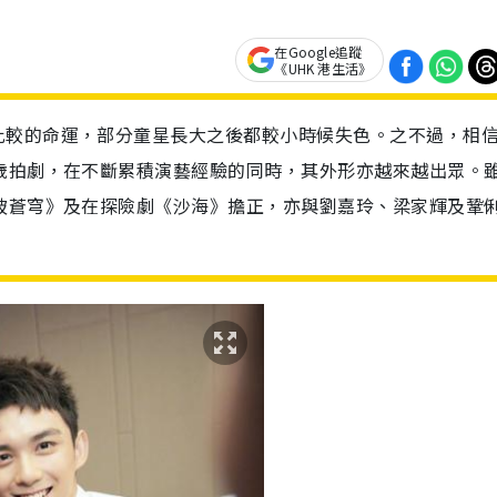
在Google追蹤
《UHK 港生活》
比較的命運，部分童星長大之後都較小時候失色。之不過，相
歲拍劇，在不斷累積演藝經驗的同時，其外形亦越來越出眾。
破蒼穹》及在探險劇《沙海》擔正，亦與劉嘉玲、梁家輝及鞏