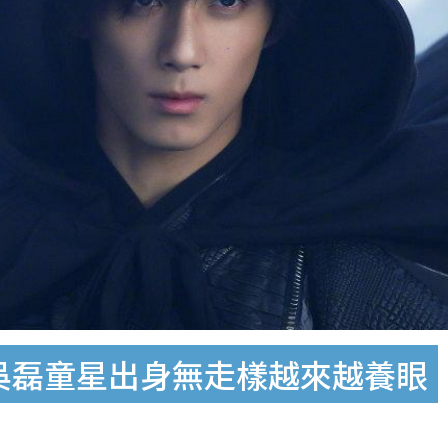
 吳磊童星出身無走樣越來越養眼