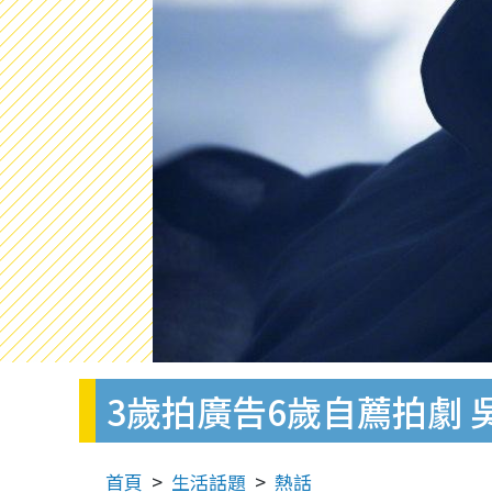
3歲拍廣告6歲自薦拍劇
首頁
生活話題
熱話