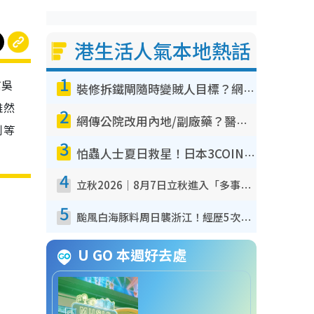
港生活人氣本地熱話
1
信吳
裝修拆鐵閘隨時變賊人目標？網民揭2大關鍵用途：裝新式等於白裝？附新舊鐵閘分別
雖然
2
網傳公院改用內地/副廠藥？醫生拆解正副廠分別 揭4類人換藥隨時出事
俐等
3
怕蟲人士夏日救星！日本3COINS爆紅驅蟲神器$45起 1招「全程免觸碰」輕鬆搞定小強
4
立秋2026｜8月7日立秋進入「多事之秋」 3件事唔做得！專家教6招開運 清枱頭／銀包納氣接好運
5
颱風白海豚料周日襲浙江！經歷5次「眼牆置換」極罕見 成登陸內地最長途颱風
U GO 本週好去處