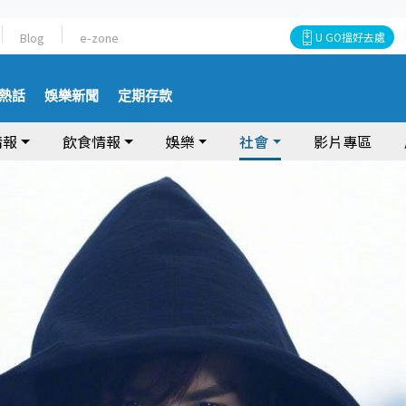
Blog
e-zone
U GO搵好去處
熱話
娛樂新聞
定期存款
情報
飲食情報
娛樂
社會
影片專區