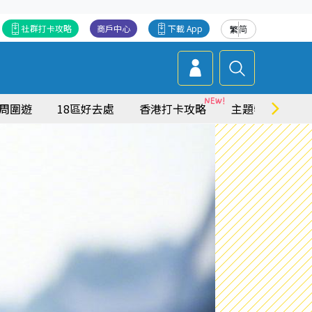
社群打卡攻略
商戶中心
下載 App
繁
简
周圍遊
18區好去處
香港打卡攻略
主題特集