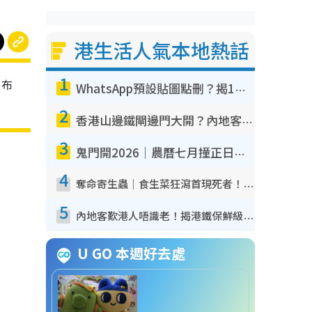
港生活人氣本地熱話
1
膠布
WhatsApp預設貼圖點刪？揭1招「反向操作」還原簡潔介面 附3步實測教學
2
香港山邊鐵閘邊門大開？內地客困惑意義何在！網民神回覆：呢種叫法理性防禦
3
鬼門開2026｜農曆七月撞正日全食特別邪？專家警告切忌做一事！揭4大禁忌+2招保平安
4
奪命寄生蟲｜食生菜狂瀉首現死者！疫潮惡化錄1.8萬宗病例 揭洗菜3大謬誤
5
內地客歎港人唔識老！揭港鐵保鮮級冷氣 港人求放過：咪投訴
U GO 本週好去處