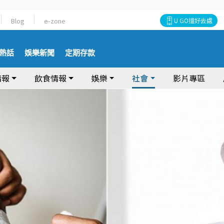
Blog
e-zone
U GO搵好去處
熱話
娛樂新聞
定期存款
情報
飲食情報
娛樂
社會
影片專區