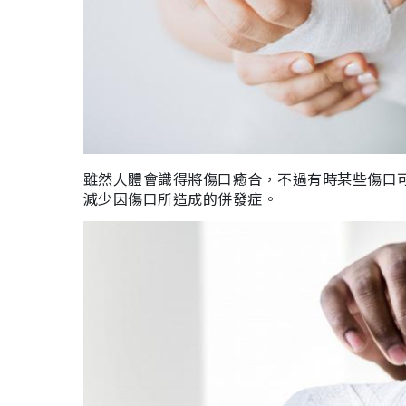
雖然人體會識得將傷口癒合，不過有時某些傷口
減少因傷口所造成的
併發症
。