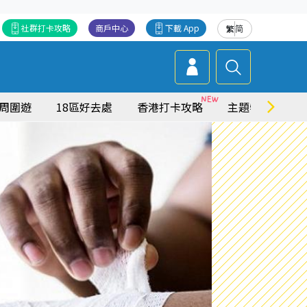
社群打卡攻略
商戶中心
下載 App
繁
简
周圍遊
18區好去處
香港打卡攻略
主題特集