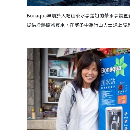
Bonaqua早前於大帽山茶水亭蓮姐的茶水亭設
提供冷熱礦物質水，在寒冬中為行山人士送上暖