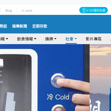
Blog
e-zone
U GO搵好去處
熱話
娛樂新聞
定期存款
情報
飲食情報
娛樂
社會
影片專區