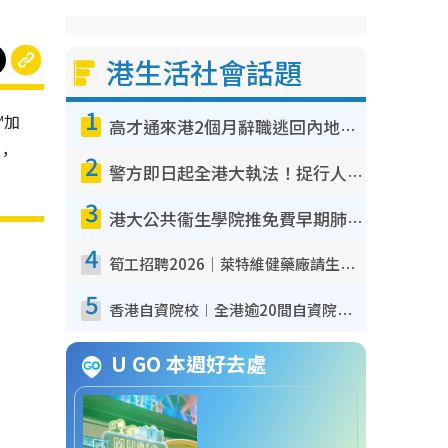
港生活社會話題
1
™加
高才通來港2個月辭職逃回內地！控訴港企3宗罪 歎微管理極窒息
，
2
警方即日起全港大執法！捉行人亂過馬路+司機不專注駕駛！亂過馬路罰$2000
3
港大公共衞生學院推免費早期肺癌篩查！合資格人士將獲全額資助定期血液化驗／電腦斷層掃描／風險評估
4
筍工招聘2026｜萊特維健藥廠請生產操作員！月薪高達$1.7萬 冷氣廠房/五天工作/保證雙糧
5
香港自資院校︱全港逾20間自資院校課程報名攻略 留位費可退/申請日期/報名連結
U GO 本週好去處