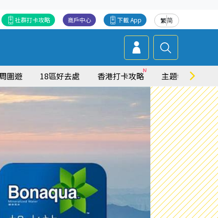
社群打卡攻略
商戶中心
下載 App
繁
简
周圍遊
18區好去處
香港打卡攻略
主題特集