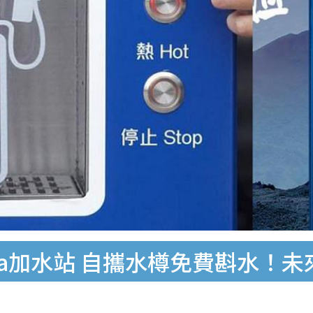
ua加水站 自攜水樽免費斟水！未