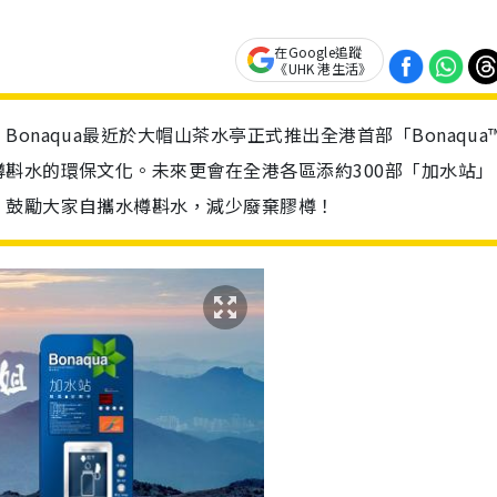
在Google追蹤
《UHK 港生活》
naqua最近於大帽山茶水亭正式推出全港首部「Bonaqua
斟水的環保文化。未來更會在全港各區添約300部「加水站」
，鼓勵大家自攜水樽斟水，減少廢棄膠樽！