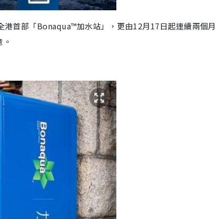
置全港首部
「
Bonaqua™
加水站
」
，更由12月17日起
連
續
兩個月
意
。