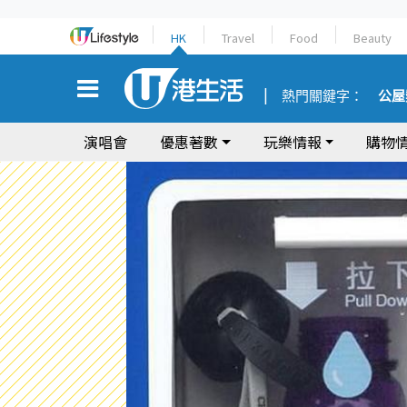
HK
Travel
Food
Beauty
熱門關鍵字：
公屋
演唱會
優惠著數
玩樂情報
購物