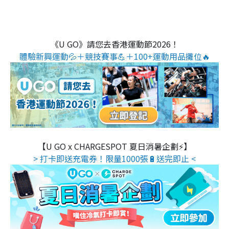
《U GO》請您去香港運動節2026！
體驗新興運動💦＋競技賽事💪＋100+運動用品攤位🔥
【U GO x CHARGESPOT 夏日消暑企劃⚡】
> 打卡即送充電券！限量1000張🔋送完即止 <