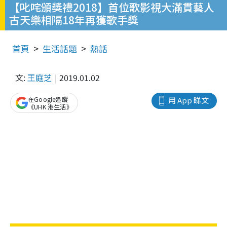
【叱咤頒獎禮2018】首位歌影視大滿貫藝人
古天樂相隔18年再獲歌手獎
首頁
生活話題
熱話
文:
王庭芝
2019.01.02
在Google追蹤
用 App 睇文
《UHK 港生活》