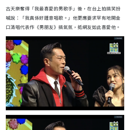
古天樂奪得「我最喜愛的男歌手」後，在台上拍搞笑扮
喊說：「我真係好鍾意唱歌。」他更應要求罕有地開金
口清唱代表作《男朋友》搞氣氛，抵網友如此喜愛他。