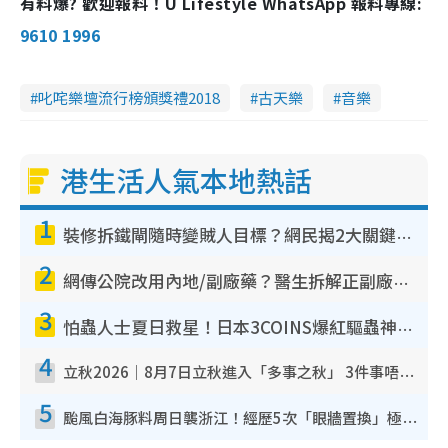
有料爆? 歡迎報料！U Lifestyle WhatsApp 報料專線:
9610 1996
叱咤樂壇流行榜頒獎禮2018
古天樂
音樂
港生活人氣本地熱話
1
裝修拆鐵閘隨時變賊人目標？網民揭2大關鍵用途：裝新式等於白裝？附新舊鐵閘分別
2
網傳公院改用內地/副廠藥？醫生拆解正副廠分別 揭4類人換藥隨時出事
3
怕蟲人士夏日救星！日本3COINS爆紅驅蟲神器$45起 1招「全程免觸碰」輕鬆搞定小強
4
立秋2026｜8月7日立秋進入「多事之秋」 3件事唔做得！專家教6招開運 清枱頭／銀包納氣接好運
5
颱風白海豚料周日襲浙江！經歷5次「眼牆置換」極罕見 成登陸內地最長途颱風