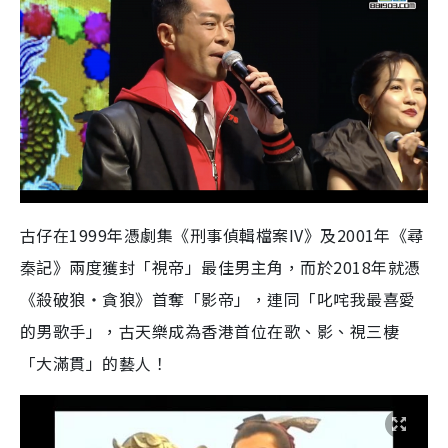
古仔在1999年憑劇集《刑事偵輯檔案IV》及
2001
年《尋
秦記》兩度獲封「視帝」最佳男主角，而於
2018
年就憑
《殺破狼‧貪狼》首奪「影帝」，連同「叱咤我最喜愛
的男歌手」，古天樂成為香港首位在歌、影、視三棲
「大滿貫」的藝人！