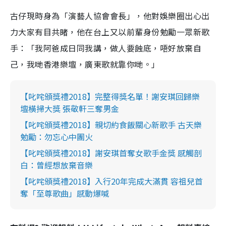
古仔現時身為「演藝人協會會長」，他對娛樂圈出心出
力大家有目共睹，他在台上又以前輩身份勉勵一眾新歌
手：「我阿爸成日同我講，做人要蝕底，唔好放棄自
己，我哋香港樂壇，廣東歌就靠你哋。」
【叱咤頒獎禮2018】完整得獎名單！謝安琪回歸樂
壇橫掃大獎 張敬軒三奪男金
【叱咤頒獎禮2018】親切約食飯關心新歌手 古天樂
勉勵：勿忘心中團火
【叱咤頒獎禮2018】謝安琪首奪女歌手金獎 感觸剖
白：曾經想放棄音樂
【叱咤頒獎禮2018】入行20年完成大滿貫 容祖兒首
奪「至尊歌曲」感動爆喊