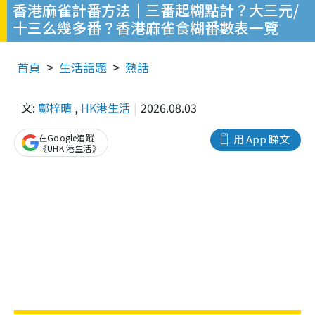
香港麻雀計番方法｜三番起糊點計？大三元/
十三么幾多番？香港麻雀食糊番數表一覽
首頁
生活話題
熱話
文:
鄺梓晴
,
HK港生活
2026.08.03
在Google追蹤
用 App 睇文
《UHK 港生活》