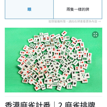
眼
兩隻一樣的牌
香港麻雀計番｜2.麻雀排牌