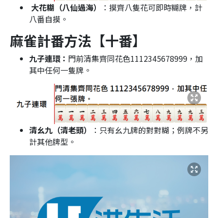
大花糊（八仙過海）
：摸齊八隻花可即時糊牌，計
八番自摸。
麻雀計番方法【十番】
九子連環：
門前清集齊同花色1112345678999，加
其中任何一隻牌。
清幺九（清老頭）
：只有幺九牌的對對糊；例牌不另
計其他牌型。