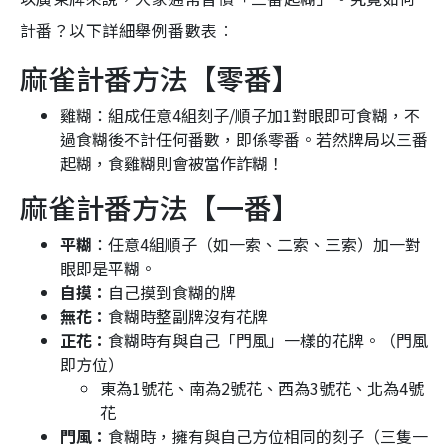
計番？以下詳細舉例番數表︰
麻雀計番方法【零番】
雞糊：組成任意4組刻子/順子加1對眼即可食糊，不
過食糊後不計任何番數，即係零番。若然牌局以三番
起糊，食雞糊則會被當作詐糊！
麻雀計番方法【一番】
平糊
：任意4組順子（如一索、二索、三索）加一對
眼即是平糊。
自摸：
自己摸到食糊的牌
無花：
食糊時整副牌沒有花牌
正花：
食糊時有與自己「門風」一樣的花牌。（門風
即方位）
東為1號花、南為2號花、西為3號花、北為4號
花
門風：
食糊時，擁有與自己方位相同的刻子（三隻一