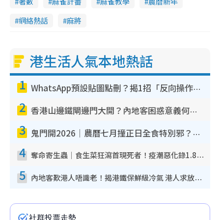
著數
麻雀計番
麻雀教學
農曆新年
網絡熱話
麻將
港生活人氣本地熱話
1
WhatsApp預設貼圖點刪？揭1招「反向操作」還原簡潔介面 附3步實測教學
2
香港山邊鐵閘邊門大開？內地客困惑意義何在！網民神回覆：呢種叫法理性防禦
3
鬼門開2026｜農曆七月撞正日全食特別邪？專家警告切忌做一事！揭4大禁忌+2招保平安
4
奪命寄生蟲｜食生菜狂瀉首現死者！疫潮惡化錄1.8萬宗病例 揭洗菜3大謬誤
5
內地客歎港人唔識老！揭港鐵保鮮級冷氣 港人求放過：咪投訴