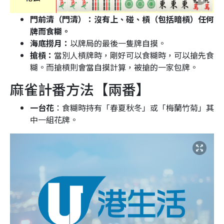
門前清（門清）：沒有上、碰、槓（包括暗槓）任何
牌而食糊。
海底撈月：
以牌局的最後一隻牌自摸。
搶槓：
當別人槓牌時，剛好可以食糊時，可以搶先食
糊。而搶槓則會當自摸計算，被搶的一家包牌。
麻雀計番方法【兩番】
一台花
：食糊時持有「春夏秋冬」或「梅蘭竹菊」其
中一組花牌。