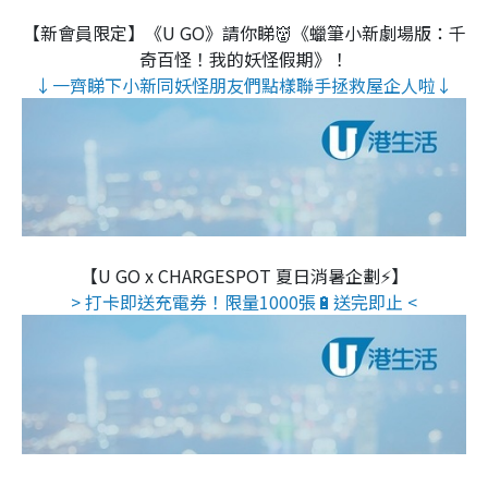
【新會員限定】《U GO》請你睇👹《蠟筆小新劇場版：千
奇百怪！我的妖怪假期》！
↓一齊睇下小新同妖怪朋友們點樣聯手拯救屋企人啦↓
【U GO x CHARGESPOT 夏日消暑企劃⚡】
> 打卡即送充電券！限量1000張🔋送完即止 <