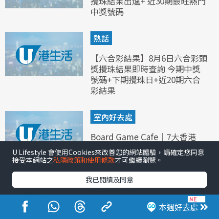
攪珠結果出爐+ 近30期最旺熱門
中獎號碼
熱話
【六合彩結果】8月6日六合彩頭
獎攪珠結果即時查詢 今期中獎
號碼+下期攪珠日+近20期六合
彩結果
室內好去處
Board Game Cafe｜7大香港
Board Game Cafe推介 $158起
U Lifestyle 會使用Cookies來改善您的網站體驗，請確定您同意
玩全日旺角/觀塘/荃灣
接受本網站之
私隱政策和使用條款
才可繼續瀏覽。
我已閱讀及同意
室內好去處
密室逃脫推介｜旺角黃埔荔枝角
本週好去處
6大密室逃脫lost逃出香港 5D實