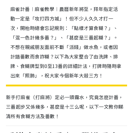
麻雀計番︱麻雀教學︱農曆新年將至，拜年指定活
動一定是「攻打四方城」！但不少人久久才打一
次，開枱時總會忘記規則：「點樣才算食糊？」、
「混一色計幾多番？」、「甚麼是三番起糊？」。
不想在親戚朋友面前不斷「派錢」做水魚，或者因
計錯番數而食詐糊？以下為大家整合了由洗牌、排
牌、食糊牌型到0至13番的詳細計法，打牌時隨時拿
出來「照肺」，祝大家今個新年大殺三方！
新手打麻雀（打麻將）定必一頭霧水，究竟怎麽計番，
三番起步又係幾多，甚麼是十三么呢，以下一文教你睇
清所有食糊方法及番數！