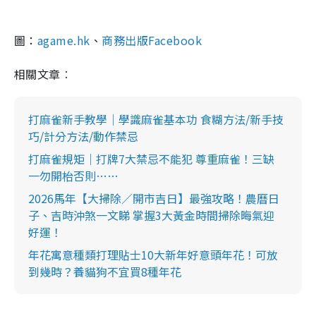
圖：
agame.hk
、
商務出版Facebook
相關文章︰
打麻雀新手教學｜學識麻雀基本功 食糊方法/新手技
巧/計分方法/動作禁忌
打麻雀規矩｜打牌7大禁忌不能犯 尊重麻雀！三缺
一勿開枱否則……
2026馬年【大掃除／開市吉日】最強攻略！農曆日
子、吉時沖煞一文睇 掌握3大黃金時間掃除晦氣迎
好運！
年花寓意種類打理貼士10大新年好意頭年花！可放
到幾時？養貓狗不宜買8種年花