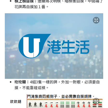
槓上槓自摸：
連續兩次明槓、暗槓後自摸，中間補了
花牌再自摸加１番。
坎坎糊：
4組3隻一樣的牌，外加一對眼，必須要自
摸，不能靠碰或槓。