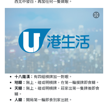
西北中發白，再加任何一隻做眼。
十八羅漢：
有四組槓牌加一對眼。
地糊：
無上、碰或明槓牌，在第一輪摸牌即食糊。
天糊：
無上、碰或明槓牌，莊家出第一隻牌後即食
糊。
人糊
：開局第一輪即食別家出銃。