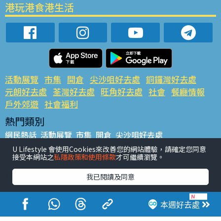
港玩港食港生活
活動展覽
市集
開倉
尖沙咀好去處
銅鑼灣好去處
元朗好去處
荃灣好去處
旺角好去處
社會
餐廳情報
戶外郊遊
社會福利
熱門類別
網民熱話
活動展覽
市集
開倉
尖沙咀好去處
銅鑼灣好去處
元朗好去處
荃灣好去處
旺角好去處
社會
U Lifestyle 會使用Cookies來改善您的網站體驗，請確定您同意
接受本網站之
私隱政策和使用條款
才可繼續瀏覽。
餐廳情報
戶外郊遊
熱門標籤
我已閱讀及同意
#UGO搵好去處
#人氣活動推介
#美食社群熱話
#親子玩樂好去處
#ULifestyle應用程式
#限時搶
本週好去處
#UJetso禮物放送
#ULifestyle商戶中心
#著數
#網絡熱話