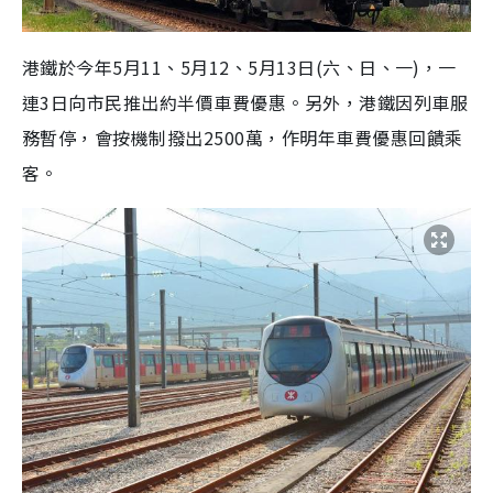
港鐵於今年5月11、5月12、5月13日
(六、日、一)
，一
連3日
向
市民推出約半價車費優惠。另外，
港鐵因
列車服
務暫停，
會按機制撥出
2500萬
，作明年
車費優惠
回饋乘
客
。