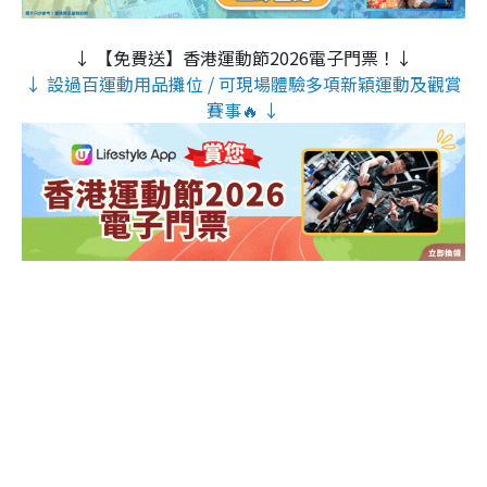
↓ 【免費送】香港運動節2026電子門票！↓
↓ 設過百運動用品攤位 / 可現場體驗多項新穎運動及觀賞
賽事🔥 ↓