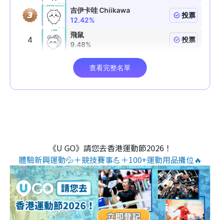
《U GO》請您去香港運動節2026！
體驗新興運動💦＋競技賽事💪＋100+運動用品攤位🔥