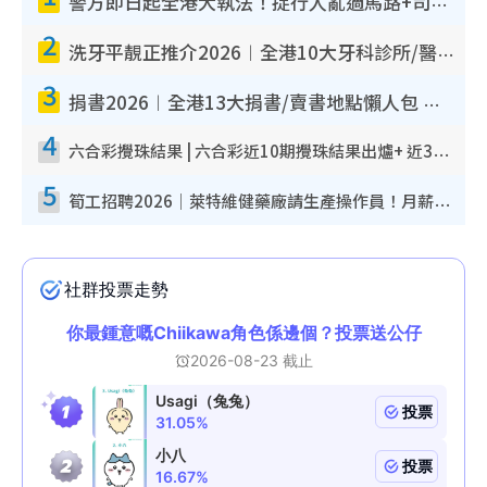
警方即日起全港大執法！捉行人亂過馬路+司機不專注駕駛！亂過馬路罰$2000
2
洗牙平靚正推介2026︱全港10大牙科診所/醫院懶人包 夜診至8點/鎮靜潔牙/醫療券適用
3
捐書2026︱全港13大捐書/賣書地點懶人包 二手課本最高$150＋舊書換免費咖啡/戲票
4
六合彩攪珠結果 | 六合彩近10期攪珠結果出爐+ 近30期最旺熱門中獎號碼
5
筍工招聘2026｜萊特維健藥廠請生產操作員！月薪高達$1.7萬 冷氣廠房/五天工作/保證雙糧