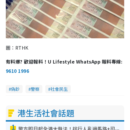
圖：RTHK
有料爆? 歡迎報料！U Lifestyle WhatsApp 報料專線:
9610 1996
偽鈔
警察
社會民生
港生活社會話題
1
警方即日起全港大執法！捉行人亂過馬路+司機不專注駕駛！亂過馬路罰$2000