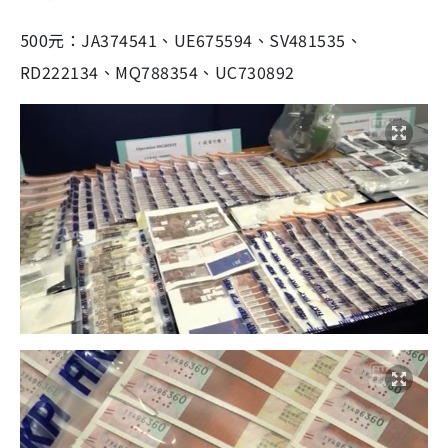
500元：JA374541、UE675594、SV481535、
RD222134、MQ788354、UC730892