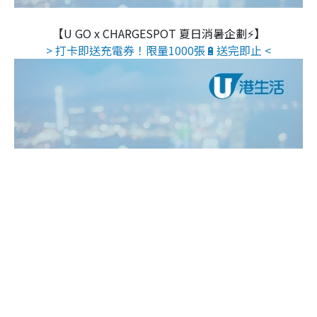
【U GO x CHARGESPOT 夏日消暑企劃⚡】
> 打卡即送充電券！限量1000張🔋送完即止 <