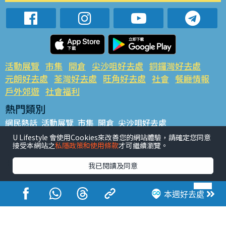
活動展覽
市集
開倉
尖沙咀好去處
銅鑼灣好去處
元朗好去處
荃灣好去處
旺角好去處
社會
餐廳情報
戶外郊遊
社會福利
熱門類別
網民熱話
活動展覽
市集
開倉
尖沙咀好去處
銅鑼灣好去處
元朗好去處
荃灣好去處
旺角好去處
社會
U Lifestyle 會使用Cookies來改善您的網站體驗，請確定您同意
接受本網站之
私隱政策和使用條款
才可繼續瀏覽。
餐廳情報
戶外郊遊
熱門標籤
我已閱讀及同意
#UGO搵好去處
#人氣活動推介
#美食社群熱話
#親子玩樂好去處
#ULifestyle應用程式
#限時搶
本週好去處
#UJetso禮物放送
#ULifestyle商戶中心
#著數
#網絡熱話
香港經濟日報版權所有©2026