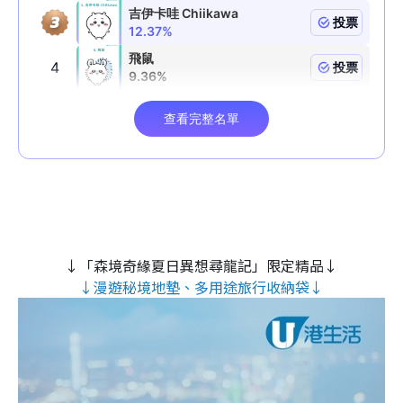
↓「森境奇緣夏日異想尋龍記」限定精品↓
↓漫遊秘境地墊、多用途旅行收納袋↓