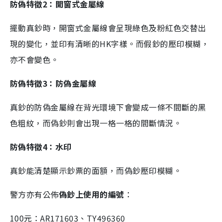
防偽特徵
2
：開窗式金屬線
擺動真鈔時，開窗式金屬線會呈現綠色及粉紅色交替出
現的變化，並印有清晰的
HK
字樣。而假鈔的壓印模糊，
亦不會變色。
防偽特徵
3
：防偽金屬線
真鈔的防偽金屬線在背光環境下會變成一條不間斷的黑
色粗紋，而偽鈔則會出現一格一格的間斷情況。
防偽特徵
4
：水印
真鈔能清楚顯示鈔票的面額，而偽鈔壓印模糊。
警方亦有公佈
偽鈔上使用的編號
：
100元：AR171603、TY496360