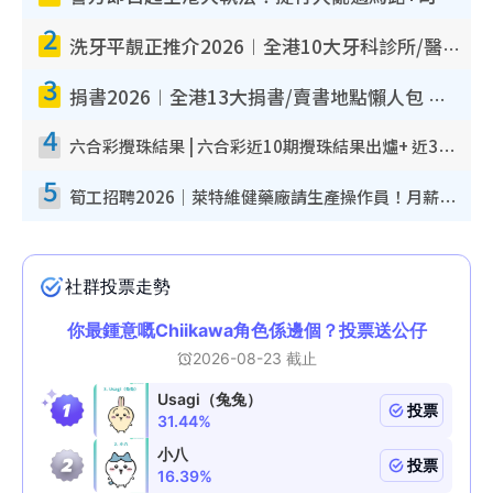
2
洗牙平靚正推介2026︱全港10大牙科診所/醫院懶人包 夜診至8點/鎮靜潔牙/醫療券適用
3
捐書2026︱全港13大捐書/賣書地點懶人包 二手課本最高$150＋舊書換免費咖啡/戲票
4
六合彩攪珠結果 | 六合彩近10期攪珠結果出爐+ 近30期最旺熱門中獎號碼
5
筍工招聘2026｜萊特維健藥廠請生產操作員！月薪高達$1.7萬 冷氣廠房/五天工作/保證雙糧