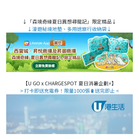
↓「森境奇緣夏日異想尋龍記」限定精品↓
↓漫遊秘境地墊、多用途旅行收納袋↓
【U GO x CHARGESPOT 夏日消暑企劃⚡】
> 打卡即送充電券！限量1000張🔋送完即止 <