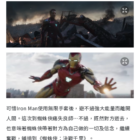
可惜Iron Man使用無限手套後，避不過強大能量而離開
人間。這次到蜘蛛俠痛失良師…不過，既然對方逝去，
也意味著蜘蛛俠帶著對方為自己做的一切及信念，繼續
奮戰，鋪排到《蜘蛛俠：決戰千里》。