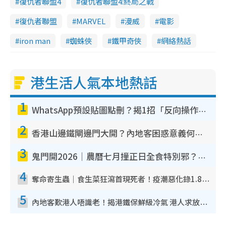
復仇者聯盟4
復仇者聯盟4:終局之戰
復仇者聯盟
MARVEL
漫威
電影
iron man
蜘蛛俠
鐵甲奇俠
網絡熱話
港生活人氣本地熱話
1
WhatsApp預設貼圖點刪？揭1招「反向操作」還原簡潔介面 附3步實測教學
2
香港山邊鐵閘邊門大開？內地客困惑意義何在！網民神回覆：呢種叫法理性防禦
3
鬼門開2026｜農曆七月撞正日全食特別邪？專家警告切忌做一事！揭4大禁忌+2招保平安
4
奪命寄生蟲｜食生菜狂瀉首現死者！疫潮惡化錄1.8萬宗病例 揭洗菜3大謬誤
5
內地客歎港人唔識老！揭港鐵保鮮級冷氣 港人求放過：咪投訴