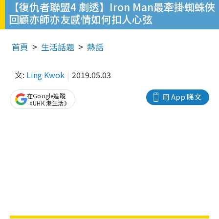
【復仇者聯盟4 劇透】Iron Man最牽掛蜘蛛俠
回顧亦師亦友感情如何扣人心弦
首頁
生活話題
熱話
文:
Ling Kwok
2019.05.03
在Google追蹤
用 App 睇文
《UHK 港生活》