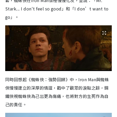
套，蜘蛛俠在Iron Man懷裡慢慢化灰，並說：「Mr.
Stark... I don't feel so good」和「I don’t want to
go」。
同時回想起《蜘蛛俠：強勢回歸》中，Iron Man與蜘蛛
俠慢慢建立的深厚的情誼，戳中了觀眾的淚點之餘，鋼
鐵俠視蜘蛛俠為己出更為傷痛，也將對方的生死作為自
己的責任。