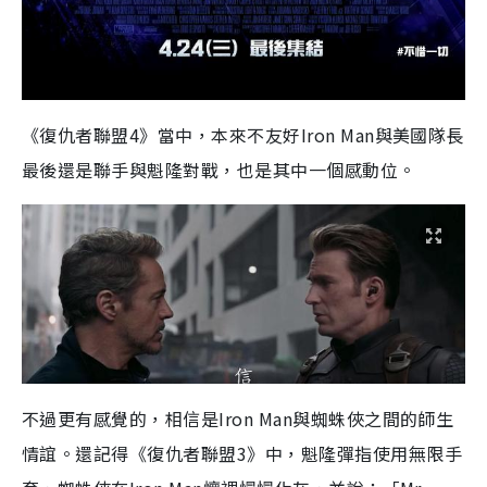
《復仇者聯盟4》當中，本來不友好Iron Man與美國隊長
最後還是聯手與魁隆對戰，也是其中一個感動位。
不過更有感覺的，相信是Iron Man與蜘蛛俠之間的師生
情誼。還記得《復仇者聯盟3》中，魁隆彈指使用無限手