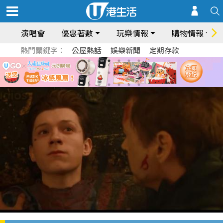
演唱會
優惠著數
玩樂情報
購物情報
熱門關鍵字：
公屋熱話
娛樂新聞
定期存款