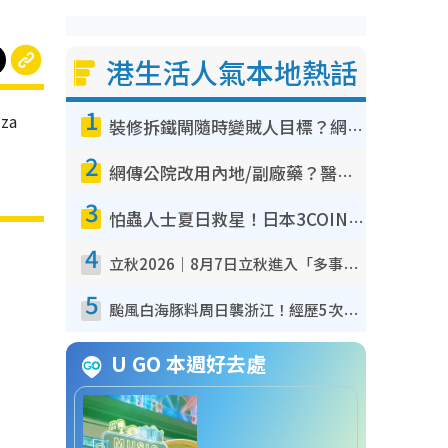
港生活人氣本地熱話
1
za
裝修拆鐵閘隨時變賊人目標？網民揭2大關鍵用途：裝新式等於白裝？附新舊鐵閘分別
2
網傳公院改用內地/副廠藥？醫生拆解正副廠分別 揭4類人換藥隨時出事
3
怕蟲人士夏日救星！日本3COINS爆紅驅蟲神器$45起 1招「全程免觸碰」輕鬆搞定小強
4
立秋2026｜8月7日立秋進入「多事之秋」 3件事唔做得！專家教6招開運 清枱頭／銀包納氣接好運
5
颱風白海豚料周日襲浙江！經歷5次「眼牆置換」極罕見 成登陸內地最長途颱風
U GO 本週好去處