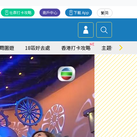
社群打卡攻略
商戶中心
下載 App
繁
简
周圍遊
18區好去處
香港打卡攻略
主題特集