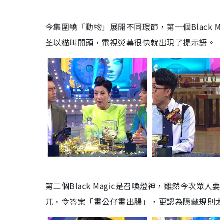
今集圍繞「動物」展開不同環節，第一個
Black 
荃以貓叫開頭，電視熒幕很快就出現了提示語。
第二個
Black Magic
是召喚燈神，雖然今次眾人
兀，令答案「畫公仔畫出腸」，更認為隱藏規則