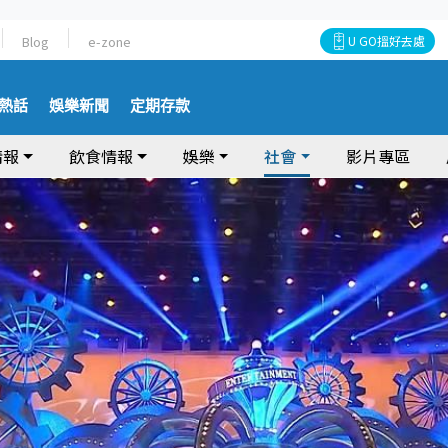
Blog
e-zone
U GO搵好去處
熱話
娛樂新聞
定期存款
情報
飲食情報
娛樂
社會
影片專區