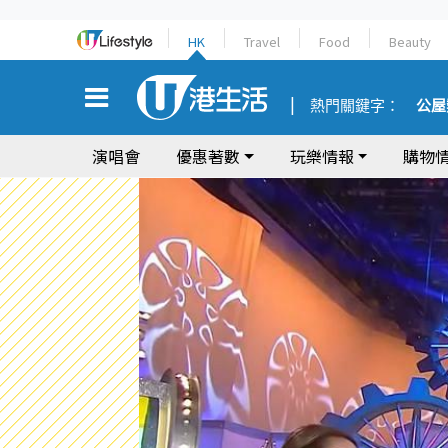
HK
Travel
Food
Beauty
熱門關鍵字：
公屋
演唱會
優惠著數
玩樂情報
購物