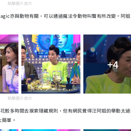
點擊圖片放大
Magic
亦與動物有關，可以通過魔法令動物叫聲有所改變。阿姐
+4
點擊圖片放大
要花較多時間去摸索隱藏規則，但有網民覺得汪阿姐的舉動太過
太簡單。