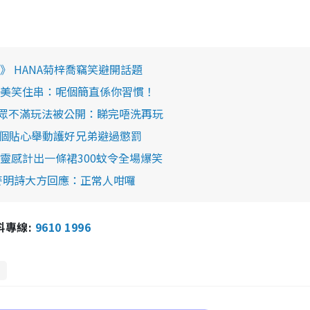
 HANA菊梓喬竊笑避開話題
美笑住串：呢個簡直係你習慣！
面 觀眾不滿玩法被公開：睇完唔洗再玩
2個貼心舉動護好兄弟避過懲罰
靈感計出一條裙300蚊令全場爆笑
麥明詩大方回應：正常人咁囉
報料專線:
9610 1996