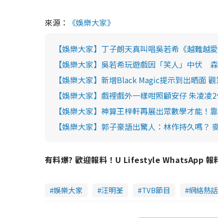
來源：
《娛樂大家》
【娛樂大家】丁子朗天真叫唱吳若希《越難越愛》
【娛樂大家】吳若希玩遊戲因「笑人」中伏 森
【娛樂大家】新增Black Magic提示到出晒
【娛樂大家】戲裡戲外一樣咁照顧安仔 朱凌凌
【娛樂大家】神算王梓軒再展出眾數學才能！靠
【娛樂大家】郭子豪語出驚人：林作持久嗎？ 
有料爆? 歡迎報料！U Lifestyle WhatsApp 
娛樂大家
汪明荃
TVB節目
網絡熱話