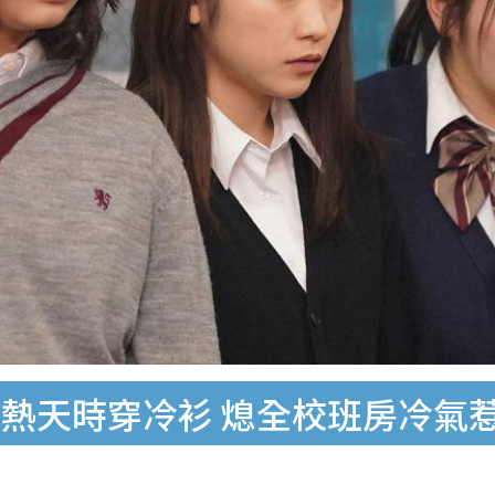
熱天時穿冷衫 熄全校班房冷氣