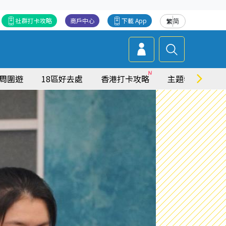
社群打卡攻略
商戶中心
下載 App
繁
简
周圍遊
18區好去處
香港打卡攻略
主題特集