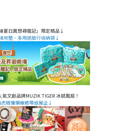
緣夏日異想尋龍記」限定精品↓
境地墊、多用途旅行收納袋↓
氣文創品牌MUZIK TIGER 冰感風扇！
萌虎嘅慵懶療癒帶返屋企↓