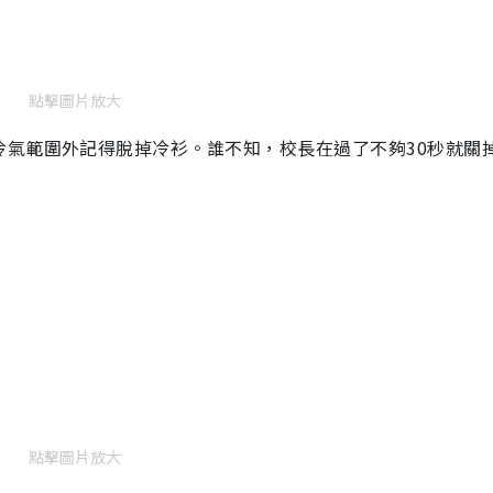
點擊圖片放大
冷氣範圍外記得脫掉冷衫。誰不知，校長在過了不夠
30
秒就關
點擊圖片放大