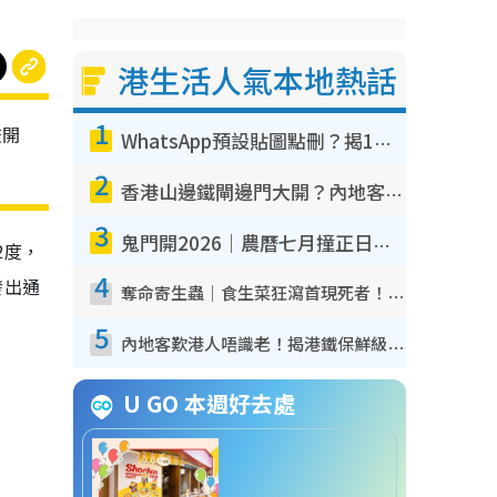
港生活人氣本地熱話
1
校開
WhatsApp預設貼圖點刪？揭1招「反向操作」還原簡潔介面 附3步實測教學
2
香港山邊鐵閘邊門大開？內地客困惑意義何在！網民神回覆：呢種叫法理性防禦
3
鬼門開2026｜農曆七月撞正日全食特別邪？專家警告切忌做一事！揭4大禁忌+2招保平安
2度，
4
發出通
奪命寄生蟲｜食生菜狂瀉首現死者！疫潮惡化錄1.8萬宗病例 揭洗菜3大謬誤
5
內地客歎港人唔識老！揭港鐵保鮮級冷氣 港人求放過：咪投訴
U GO 本週好去處