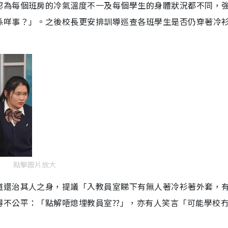
認為每個班房的冷氣溫度不一及每個學生的身體狀況都不同，
係咩事？」。之後校長更安排訓導巡查各班學生是否仍穿著冷
點擊圖片放大
道還治其人之身，提議「入教員室睇下有無人著冷衫著外套，
不公平：「點解唔熄埋教員室??」，亦有人笑言「可能學校