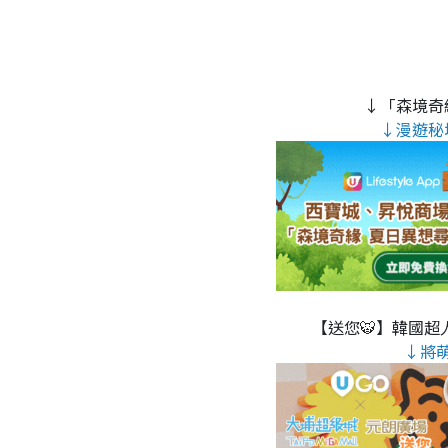
↓「森境奇
↓漫遊秘
【送您🐯】韓國超人
↓將