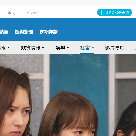
Blog
e-zone
U GO搵好去處
熱話
娛樂新聞
定期存款
情報
飲食情報
娛樂
社會
影片專區