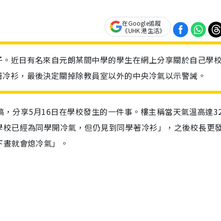
在Google追蹤
《UHK 港生活》
子。近日有名來自元朗某間中學的學生在網上分享關於自己學
著冷衫，最後決定關掉除教員室以外的中央冷氣以示警誡。
」投稿，分享5月16日在學校發生的一件事。樓主稱當天氣溫高達3
學校已經為同學開冷氣，但仍見到同學著冷衫」，之後校長更
下晝就會熄冷氣」。