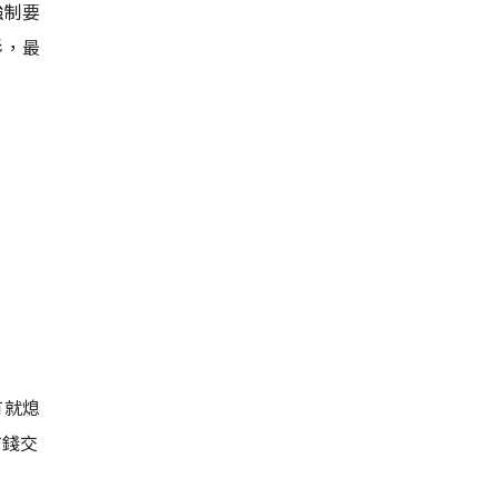
強制要
衫，最
有就熄
冇錢交