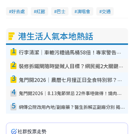
好去處
紅館
巴士
演唱會
交通
港生活人氣本地熱話
1
行李清潔｜車轆污糟過馬桶58倍！專家警告忌用酒精抹 教1招免污手除菌
2
裝修拆鐵閘隨時變賊人目標？網民揭2大關鍵用途：裝新式等於白裝？附新舊鐵閘分別
3
鬼門開2026｜農曆七月撞正日全食特別邪？專家警告切忌做一事！揭4大禁忌+2招保平安
4
鬼門開2026｜8.13鬼節禁忌 22件事唔做得！燒肉、刺身要少食？半夜勿吹口哨/打呢個電話
5
網傳公院改用內地/副廠藥？醫生拆解正副廠分別 揭4類人換藥隨時出事