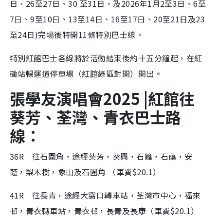
日、26至27日、30 至31日，及2026年1月2至3日、6至
7日、9至10日、13至14日、16至17日、20至21日及23
至24日)完場後特開11條特別巴士線。
特別紅館巴士各線將於活動結束後約十五分鐘起，在紅
磡站暢運道停車場（紅館綠區對開）開出。
張學友演唱會2025 |紅館往
葵芳、荃灣、青衣巴士路
線：
36R 往石圍角，途經葵芳，葵興，石籬，石蔭，安
蔭，梨木樹，象山及石圍角 （車費$20.1）
41R 往長青，途經大窩口轉車站，荃灣市中心，福來
邨，青衣轉車站，青衣邨，長青及長康（車費$20.1）