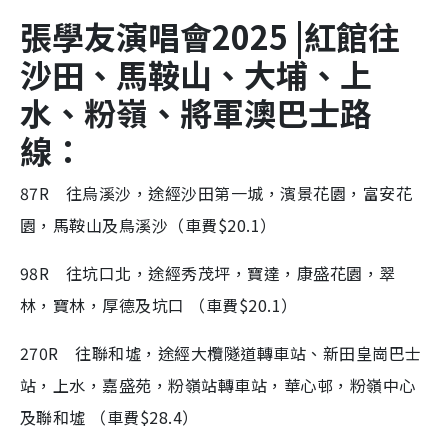
張學友演唱會2025 |紅館往
沙田、馬鞍山、大埔、上
水、粉嶺、將軍澳巴士路
線：
87R 往烏溪沙，途經沙田第一城，濱景花園，富安花
園，馬鞍山及鳥溪沙（車費$20.1）
98R 往坑口北，途經秀茂坪，寶達，康盛花園，翠
林，寶林，厚德及坑口 （車費$20.1）
270R 往聯和墟，途經大欖隧道轉車站、新田皇崗巴士
站，上水，嘉盛苑，粉嶺站轉車站，華心邨，粉嶺中心
及聯和墟 （車費$28.4）