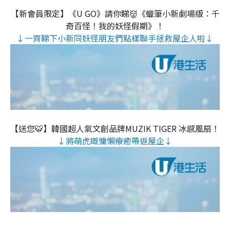
【新會員限定】《U GO》請你睇👹《蠟筆小新劇場版：千
奇百怪！我的妖怪假期》！
↓一齊睇下小新同妖怪朋友們點樣聯手拯救屋企人啦↓
【送您🐯】韓國超人氣文創品牌MUZIK TIGER 冰感風扇！
↓將萌虎嘅慵懶療癒帶返屋企↓