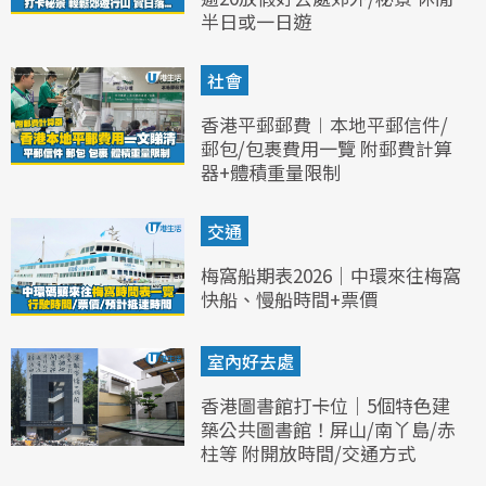
半日或一日遊
社會
香港平郵郵費︱本地平郵信件/
郵包/包裹費用一覽 附郵費計算
器+體積重量限制
交通
梅窩船期表2026｜中環來往梅窩
快船、慢船時間+票價
室內好去處
香港圖書館打卡位｜5個特色建
築公共圖書館！屏山/南丫島/赤
柱等 附開放時間/交通方式