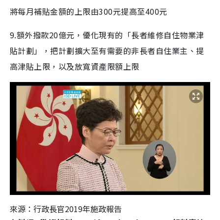
將每月補貼金額的上限由
300
元提高至
400
元
9.
額外撥款
20
億元，優化現有的「長者維修自住物業津
貼計劃」，把計劃擴大至有需要的非長者自住業主、提
高津貼上限，以及放寬資產限額上限
來源：行政長官2019年施政報告