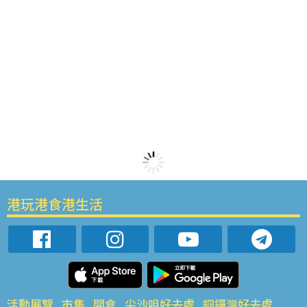
港玩港食港生活
活動展覽
市集
開倉
尖沙咀好去處
銅鑼灣好去處