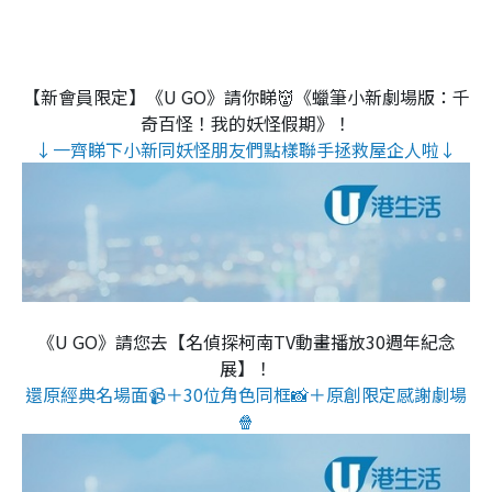
【新會員限定】《U GO》請你睇👹《蠟筆小新劇場版：千
奇百怪！我的妖怪假期》！
↓一齊睇下小新同妖怪朋友們點樣聯手拯救屋企人啦↓
《U GO》請您去【名偵探柯南TV動畫播放30週年紀念
展】！
還原經典名場面📹＋30位角色同框📸＋原創限定感謝劇場
🍿