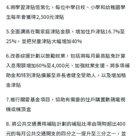
4.將學習津貼恆常化，每位中學日校、小學和幼稚園學
生每年會獲得2,500元津貼
5.全面調高在職家庭津貼金額，增加住戶津貼16.7%至
25%，並把兒童津貼大幅增加40%
6.改善綜援計劃以鼓勵就業，包括將每月最高豁免計算
入息限額增加60%至4,000元、加強就業支援、將多項補
助金和特別津貼擴展至非長者健全受助人，以及增加租
金津貼
7.推行關愛基金項目，協助有需要的住戶購置數碼電視
機或機頂盒
8.
將公共交通費用補貼計劃的補貼比率由現時超出
400
元的每月公共交通開支的四分之一提升至三分之一，並