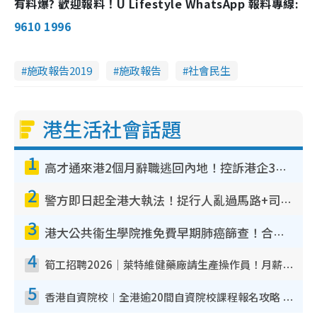
有料爆? 歡迎報料！U Lifestyle WhatsApp 報料專線:
9610 1996
施政報告2019
施政報告
社會民生
港生活社會話題
1
高才通來港2個月辭職逃回內地！控訴港企3宗罪 歎微管理極窒息
2
警方即日起全港大執法！捉行人亂過馬路+司機不專注駕駛！亂過馬路罰$2000
3
港大公共衞生學院推免費早期肺癌篩查！合資格人士將獲全額資助定期血液化驗／電腦斷層掃描／風險評估
4
筍工招聘2026｜萊特維健藥廠請生產操作員！月薪高達$1.7萬 冷氣廠房/五天工作/保證雙糧
5
香港自資院校︱全港逾20間自資院校課程報名攻略 留位費可退/申請日期/報名連結