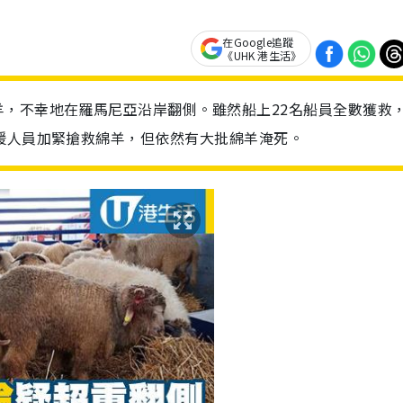
在Google追蹤
《UHK 港生活》
，不幸地在羅馬尼亞沿岸翻側。雖然船上22名船員全數獲救
援人員加緊搶救綿羊，但依然有大批綿羊淹死。