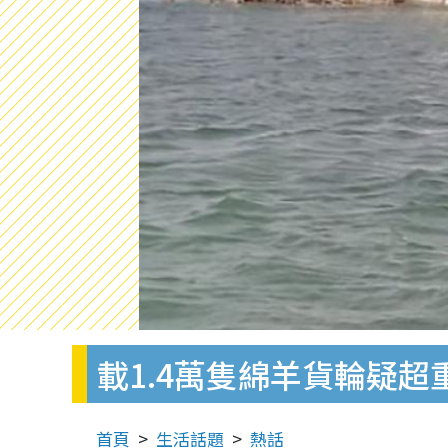
載1.4萬隻綿羊貨輪疑超
首頁
生活話題
熱話