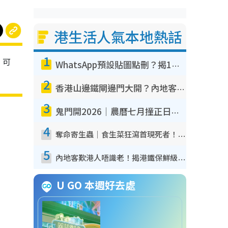
港生活人氣本地熱話
1
，可
WhatsApp預設貼圖點刪？揭1招「反向操作」還原簡潔介面 附3步實測教學
2
香港山邊鐵閘邊門大開？內地客困惑意義何在！網民神回覆：呢種叫法理性防禦
3
鬼門開2026｜農曆七月撞正日全食特別邪？專家警告切忌做一事！揭4大禁忌+2招保平安
4
奪命寄生蟲｜食生菜狂瀉首現死者！疫潮惡化錄1.8萬宗病例 揭洗菜3大謬誤
5
內地客歎港人唔識老！揭港鐵保鮮級冷氣 港人求放過：咪投訴
U GO 本週好去處