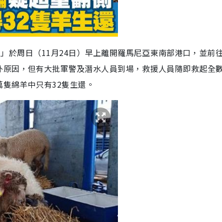
nd」於周日（11月24日）早上離開羅馬尼亞東南部港口，並前
外原因，但有大批軍警及潛水人員到場，救援人員隨即救起全
隻綿羊中只有32隻生還。