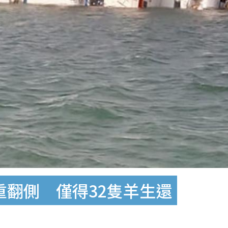
重翻側 僅得32隻羊生還