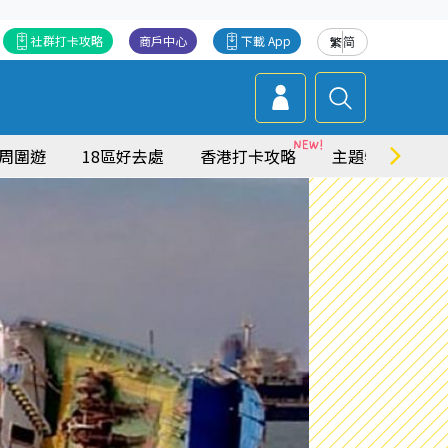
社群打卡攻略
商戶中心
下載 App
繁
简
周圍遊
18區好去處
香港打卡攻略
主題特集