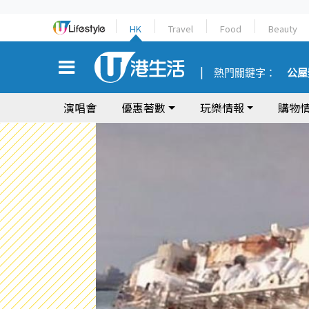
HK
Travel
Food
Beauty
熱門關鍵字：
公屋
演唱會
優惠著數
玩樂情報
購物