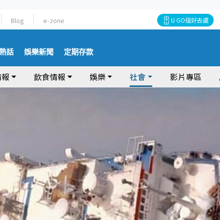
Blog
e-zone
U GO搵好去處
熱話
娛樂新聞
定期存款
情報
飲食情報
娛樂
社會
影片專區