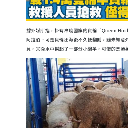
據外媒所指，掛有帛琉國旗的貨輪「Queen Hi
阿拉伯。可是貨輪出海後不久便翻側，雖未知意
員，又從水中撈起了一部分小綿羊，可惜的是過萬