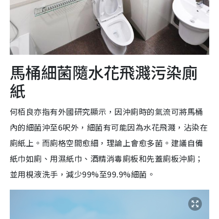
馬桶細菌隨水花飛濺污染廁
紙
何栢良亦指有外國研究顯示，因沖廁時的氣流可將馬桶
內的細菌沖至6呎外，細菌有可能因為水花飛濺，沾染在
廁紙上。而廁格空間愈細，理論上會愈多菌。建議自備
紙巾如廁、用濕紙巾、酒精消毒廁板和先蓋廁板沖廁；
並用梘液洗手，減少99%至99.9%細菌。