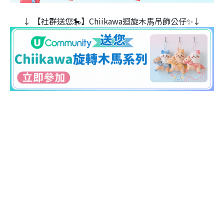
↓ 【社群送您🎠】Chiikawa迴旋木⾺吊飾公仔✨↓