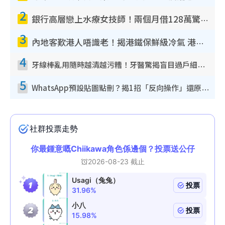
2
銀行高層戀上水療女技師！兩個月借128萬驚覺「沉船」沉落火海 揭背後疑似邪教操控賣淫
3
內地客歎港人唔識老！揭港鐵保鮮級冷氣 港人求放過：咪投訴
4
牙線棒亂用隨時越清越污糟！牙醫驚揭盲目過戶細菌恐致蛀牙：呢種先係日常真保養
5
WhatsApp預設貼圖點刪？揭1招「反向操作」還原簡潔介面 附3步實測教學