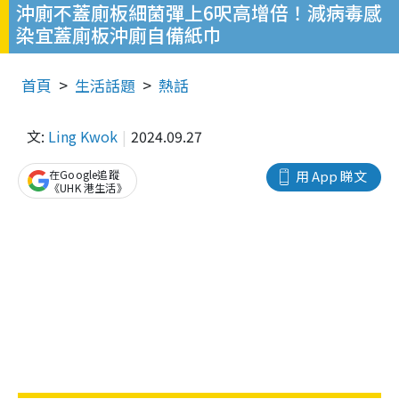
沖廁不蓋廁板細菌彈上6呎高增倍！減病毒感
染宜蓋廁板沖廁自備紙巾
首頁
生活話題
熱話
文:
Ling Kwok
2024.09.27
在Google追蹤
用 App 睇文
《UHK 港生活》