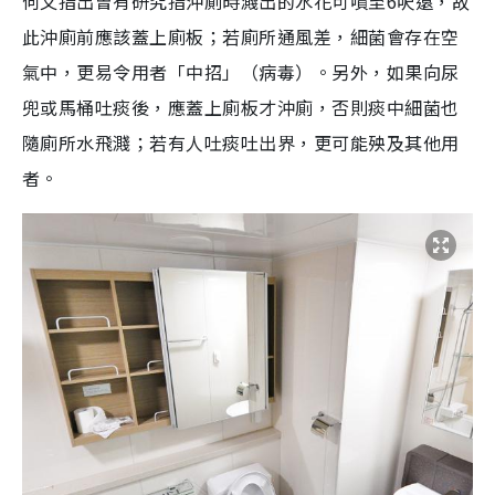
何又指出曾有研究指沖廁時濺出的水花可噴至6呎遠，故
此沖廁前應該蓋上廁板；若廁所通風差，細菌會存在空
氣中，更易令用者「中招」（病毒）。另外，如果向尿
兜或馬桶吐痰後，應蓋上廁板才沖廁，否則痰中細菌也
隨廁所水飛濺；若有人吐痰吐出界，更可能殃及其他用
者。