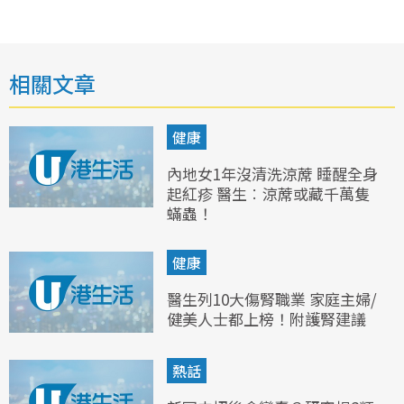
相關文章
健康
內地女1年沒清洗涼蓆 睡醒全身
起紅疹 醫生︰涼蓆或藏千萬隻
蟎蟲！
健康
醫生列10大傷腎職業 家庭主婦/
健美人士都上榜！附護腎建議
熱話