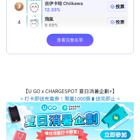
【U GO x CHARGESPOT 夏日消暑企劃⚡】
> 打卡即送充電券！限量1000張🔋送完即止 <