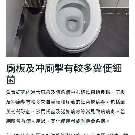
廁板及冲廁掣有較多糞便細
菌
負責研究的港大感染及傳染病中心總監何栢良指，廁板
及冲廁掣有較多來自糞便和尿液的細菌或病毒，包括金
黃葡萄球菌、沙門氏菌及諾如病毒等常見致病病毒。若
廁所曾有病人用過，其他使用者或有機會染病。