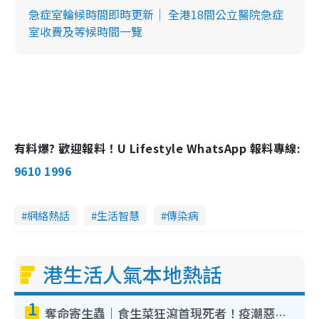
急症室輪候時間即時更新｜ 全港18間公立醫院急症
室收費及等候時間一覽
有料爆? 歡迎報料！U Lifestyle WhatsApp 報料專線:
9610 1996
網絡熱話
生活智慧
傳染病
港生活人氣本地熱話
1
奪命寄生蟲｜食生菜狂瀉首現死者！疫潮惡化錄1.8萬宗病例 揭洗菜3大謬誤