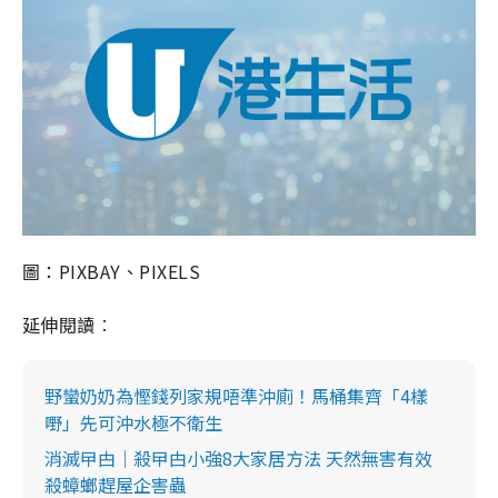
圖：PIXBAY、PIXELS
延伸閱讀︰
野蠻奶奶為慳錢列家規唔準沖廁！馬桶集齊「4樣
嘢」先可沖水極不衛生
消滅曱甴｜殺曱甴小強8大家居方法 天然無害有效
殺蟑螂趕屋企害蟲