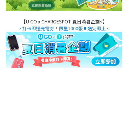
【U GO x CHARGESPOT 夏日消暑企劃⚡】
> 打卡即送充電券！限量1000張🔋送完即止 <