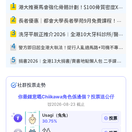
1
港大推賽馬會強化骨骼計劃！$100骨質密度X光檢查 完成免費運動訓練送超市禮券！附參加資格
2
長者優惠｜都會大學長者學苑9月免費課程！多媒體/微電影創作/網絡安全 附報名方法教學
3
洗牙平靚正推介2026︱全港10大牙科診所/醫院懶人包 夜診至8點/鎮靜潔牙/醫療券適用
4
警方即日起全港大執法！捉行人亂過馬路+司機不專注駕駛！亂過馬路罰$2000
5
捐書2026︱全港13大捐書/賣書地點懶人包 二手課本最高$150＋舊書換免費咖啡/戲票