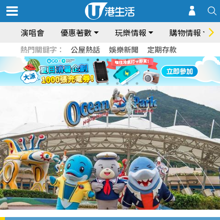
演唱會
優惠著數
玩樂情報
購物情報
熱門關鍵字：
公屋熱話
娛樂新聞
定期存款