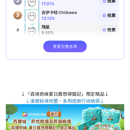
↓「森境奇緣夏日異想尋龍記」限定精品↓
↓漫遊秘境地墊、多用途旅行收納袋↓