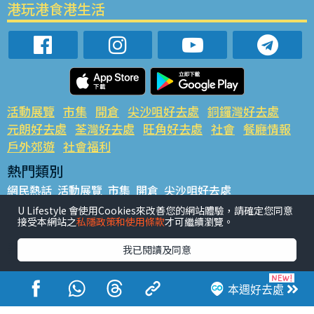
港玩港食港生活
活動展覽
市集
開倉
尖沙咀好去處
銅鑼灣好去處
元朗好去處
荃灣好去處
旺角好去處
社會
餐廳情報
戶外郊遊
社會福利
熱門類別
網民熱話
活動展覽
市集
開倉
尖沙咀好去處
銅鑼灣好去處
元朗好去處
荃灣好去處
旺角好去處
社會
U Lifestyle 會使用Cookies來改善您的網站體驗，請確定您同意
接受本網站之
私隱政策和使用條款
才可繼續瀏覽。
餐廳情報
戶外郊遊
熱門標籤
我已閱讀及同意
#UGO搵好去處
#人氣活動推介
#美食社群熱話
#親子玩樂好去處
#ULifestyle應用程式
#限時搶
本週好去處
#UJetso禮物放送
#ULifestyle商戶中心
#著數
#網絡熱話