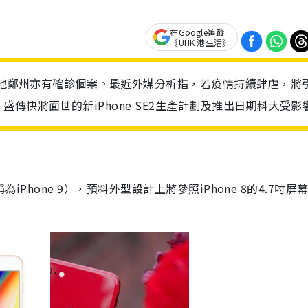
在Google追蹤
《UHK 港生活》
工廠地鄭州亦有確診個案。最近外媒分析指，若疫情持續肆虐，將
傳快將面世的新iPhone SE2生產計劃及推出日期料大受影
稱為
iPhone 9
），預料外型設計上將參照
iPhone 8
的
4.7
吋屏