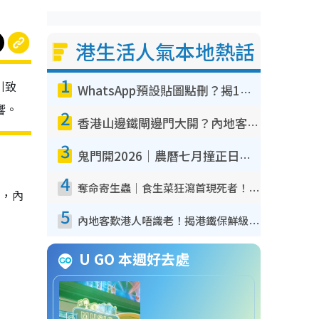
港生活人氣本地熱話
1
引致
WhatsApp預設貼圖點刪？揭1招「反向操作」還原簡潔介面 附3步實測教學
響。
2
香港山邊鐵閘邊門大開？內地客困惑意義何在！網民神回覆：呢種叫法理性防禦
3
鬼門開2026｜農曆七月撞正日全食特別邪？專家警告切忌做一事！揭4大禁忌+2招保平安
4
奪命寄生蟲｜食生菜狂瀉首現死者！疫潮惡化錄1.8萬宗病例 揭洗菜3大謬誤
幕，內
5
內地客歎港人唔識老！揭港鐵保鮮級冷氣 港人求放過：咪投訴
U GO 本週好去處