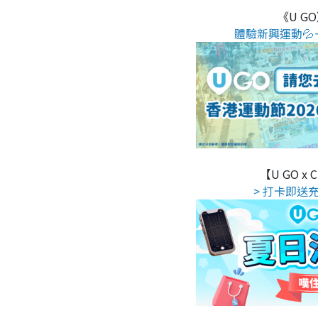
《U G
體驗新興運動💦
【U GO x
> 打卡即送充