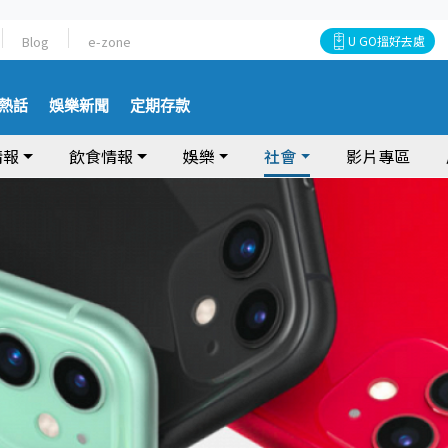
Blog
e-zone
U GO搵好去處
熱話
娛樂新聞
定期存款
情報
飲食情報
娛樂
社會
影片專區