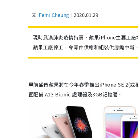
文:
Femi Cheung
2020.01.29
現時武漢肺炎疫情持續，蘋果iPhone主要
蘋果工廠停工，令零件供應和組裝供應鏈中斷，盛
早前盛傳蘋果將在今年春季推出
iPhone SE 2
(或
置配備
A13 Bionic
處理器及
3GB
記憶體。