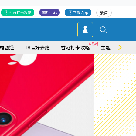
社群打卡攻略
商戶中心
下載 App
繁
简
周圍遊
18區好去處
香港打卡攻略
主題特集