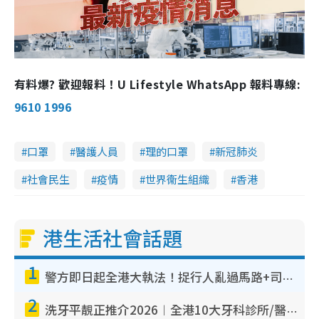
有料爆? 歡迎報料！U Lifestyle WhatsApp 報料專線:
9610 1996
口罩
醫護人員
理的口罩
新冠肺炎
社會民生
疫情
世界衞生組織
香港
港生活社會話題
1
警方即日起全港大執法！捉行人亂過馬路+司機不專注駕駛！亂過馬路罰$2000
2
洗牙平靚正推介2026︱全港10大牙科診所/醫院懶人包 夜診至8點/鎮靜潔牙/醫療券適用