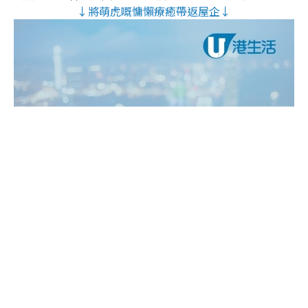
↓將萌虎嘅慵懶療癒帶返屋企↓