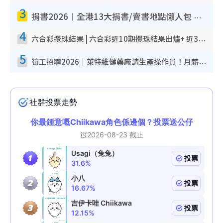
3
捐書2026︱全港13大捐書/賣書地點懶人包 二手課本最高$150＋舊書換免費咖啡/戲票
4
六合彩攪珠結果 | 六合彩近10期攪珠結果出爐+ 近30期最旺熱門中獎號碼
5
筍工招聘2026｜萊特維健藥廠請生產操作員！月薪高達$1.7萬 冷氣廠房/五天工作/保證雙糧