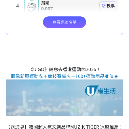
《U GO》請您去香港運動節2026！
體驗新興運動💦＋競技賽事💪＋100+運動用品攤位🔥
【送您🐯】韓國超人氣文創品牌MUZIK TIGER 冰感風扇！