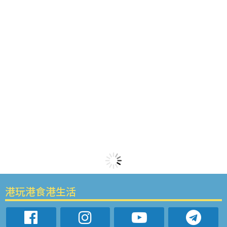
港玩港食港生活