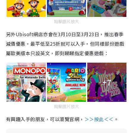
點擊圖片放大
另外
Ubisoft
網店亦會在
3
月
1
0
日至
3
月
2
3
日
，
推出春季
減價優惠，最平低至
25
折就可以入手，
但
同樣
部份遊戲
屬歐美版本只設英文，
即刻睇睇指定優惠遊戲：
+7
點擊圖片放大
有興趣入手的朋友，可以瀏覽官網，
＞＞按此＜＜
。