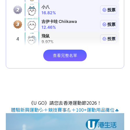
《U GO》請您去香港運動節2026！
體驗新興運動💦＋競技賽事💪＋100+運動用品攤位🔥