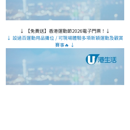
↓ 【免費送】香港運動節2026電子門票！↓
↓ 設過百運動用品攤位 / 可現場體驗多項新穎運動及觀賞
賽事🔥 ↓