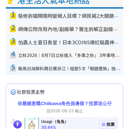
港生活人氣本地熱話
1
裝修拆鐵閘隨時變賊人目標？網民揭2大關鍵用途：裝新式等於白裝？附新舊鐵閘分別
2
網傳公院改用內地/副廠藥？醫生拆解正副廠分別 揭4類人換藥隨時出事
3
怕蟲人士夏日救星！日本3COINS爆紅驅蟲神器$45起 1招「全程免觸碰」輕鬆搞定小強
4
立秋2026｜8月7日立秋進入「多事之秋」 3件事唔做得！專家教6招開運 清枱頭／銀包納氣接好運
5
颱風白海豚料周日襲浙江！經歷5次「眼牆置換」極罕見 成登陸內地最長途颱風