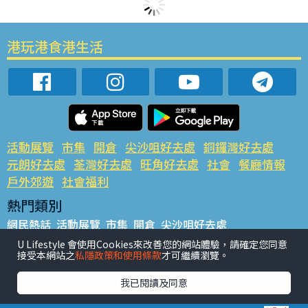
港玩港食港生活
活動展覽
市集
開倉
尖沙咀好去處
銅鑼灣好去處
元朗好去處
荃灣好去處
旺角好去處
社會
餐廳情報
戶外郊遊
社會福利
熱門類別
網民熱話
活動展覽
市集
開倉
尖沙咀好去處
銅鑼灣好去處
元朗好去處
荃灣好去處
旺角好去處
社會
U Lifestyle 會使用Cookies來改善您的網站體驗，請確定您同意
接受本網站之
私隱政策和使用條款
才可繼續瀏覽。
餐廳情報
戶外郊遊
熱門標籤
我已閱讀及同意
#UGO搵好去處
#人氣活動推介
#美食社群熱話