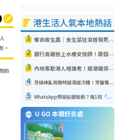
港生活人氣本地熱話
1
人
奪命寄生蟲｜食生菜狂瀉首現死者！疫潮惡化錄1.8萬宗病例 揭洗菜3大謬誤
劑。
2
銀行高層戀上水療女技師！兩個月借128萬驚覺「沉船」沉落火海 揭背後疑似邪教操控賣淫
3
內地客歎港人唔識老！揭港鐵保鮮級冷氣 港人求放過：咪投訴
劑的
4
牙線棒亂用隨時越清越污糟！牙醫驚揭盲目過戶細菌恐致蛀牙：呢種先係日常真保養
5
WhatsApp預設貼圖點刪？揭1招「反向操作」還原簡潔介面 附3步實測教學
U GO 本週好去處