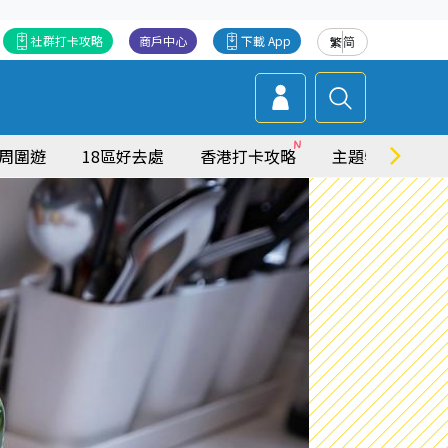
社群打卡攻略
商戶中心
下載 App
繁
简
周圍遊
18區好去處
香港打卡攻略
主題特集