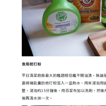
食用梳打粉
平日清潔廚房最大的難題相信離不開油漬，無論
要將幾匙羹的梳打粉混入
一盆
熱水，用來浸泡用
整，浸泡
約
15
分鐘後，用百潔布加以洗刷，然後
後再清水抹一次。