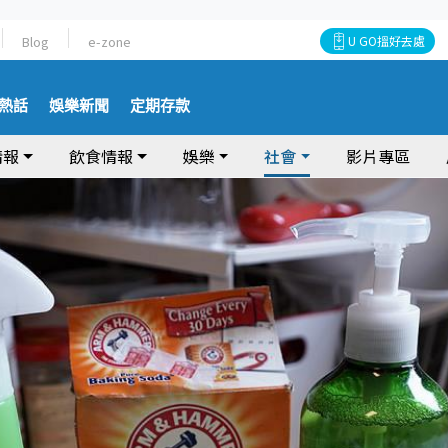
Blog
e-zone
U GO搵好去處
熱話
娛樂新聞
定期存款
情報
飲食情報
娛樂
社會
影片專區