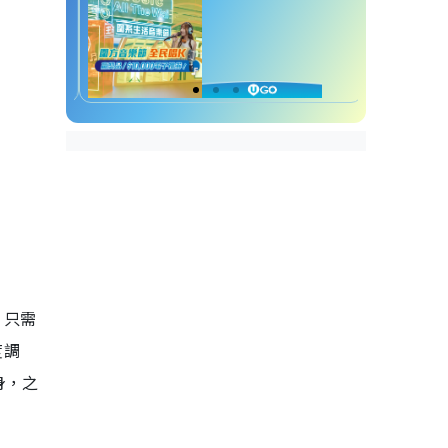
，只需
度調
身，之