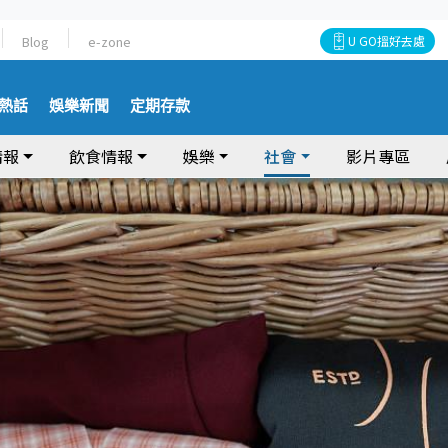
Blog
e-zone
U GO搵好去處
熱話
娛樂新聞
定期存款
情報
飲食情報
娛樂
社會
影片專區