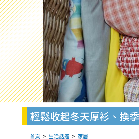
輕鬆收起冬天厚衫、換
首頁
生活話題
家居