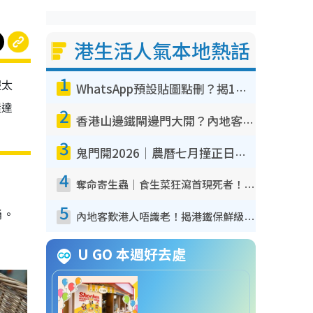
港生活人氣本地熱話
1
服太
WhatsApp預設貼圖點刪？揭1招「反向操作」還原簡潔介面 附3步實測教學
屋達
2
香港山邊鐵閘邊門大開？內地客困惑意義何在！網民神回覆：呢種叫法理性防禦
3
鬼門開2026｜農曆七月撞正日全食特別邪？專家警告切忌做一事！揭4大禁忌+2招保平安
4
奪命寄生蟲｜食生菜狂瀉首現死者！疫潮惡化錄1.8萬宗病例 揭洗菜3大謬誤
5
桶。
內地客歎港人唔識老！揭港鐵保鮮級冷氣 港人求放過：咪投訴
U GO 本週好去處