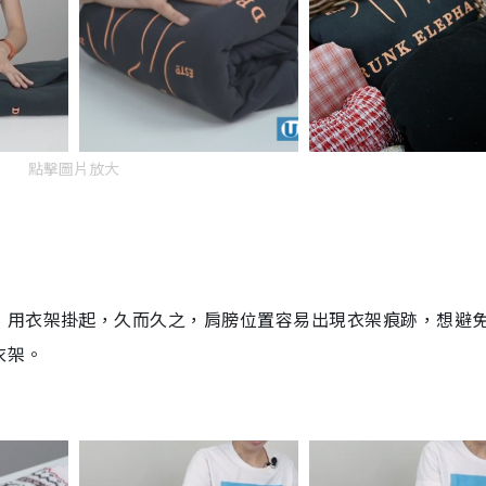
點擊圖片放大
，用衣架掛起，久而久之，肩膀位置容易出現衣架痕跡，想避
衣架。