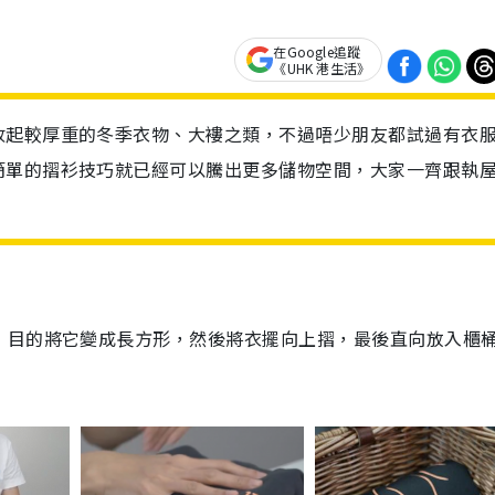
在Google追蹤
《UHK 港生活》
收起較厚重的冬季衣物、大褸之類，不過唔少朋友都試過有衣
簡單的摺衫技巧就已經可以騰出更多儲物空間，大家一齊跟執
，目的將它變成長方形，然後將衣擺向上摺，最後直向放入櫃