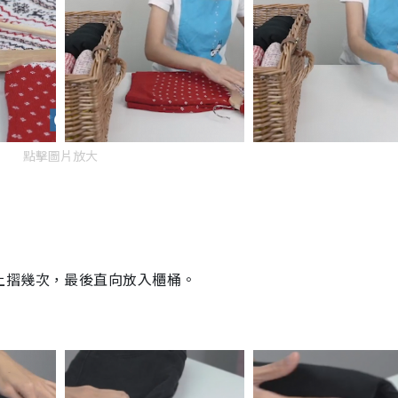
點擊圖片放大
上摺幾次，最後直向放入櫃桶。