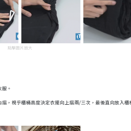
點擊圖片放大
衣服。
內摺，視乎櫃桶高度決定衣擺向上摺兩
/
三次，最後直向放入櫃