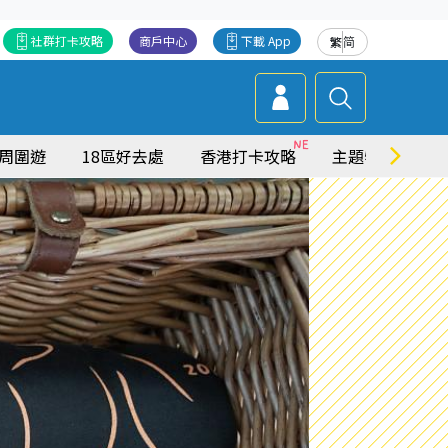
社群打卡攻略
商戶中心
下載 App
繁
简
周圍遊
18區好去處
香港打卡攻略
主題特集