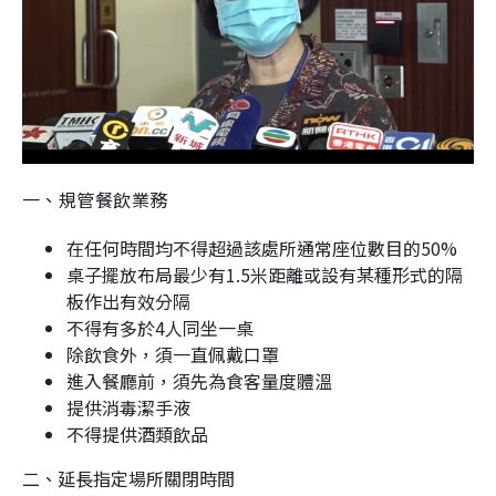
一、規管餐飲業務
在任何時間均不得超過該處所通常座位數目的50%
桌子擺放布局最少有1.5米距離或設有某種形式的隔
板作出有效分隔
不得有多於4人同坐一桌
除飲食外，須一直佩戴口罩
進入餐廳前，須先為食客量度體溫
提供消毒潔手液
不得提供酒類飲品
二、延長指定場所關閉時間