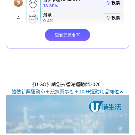
《U GO》請您去香港運動節2026！
體驗新興運動💦＋競技賽事💪＋100+運動用品攤位🔥