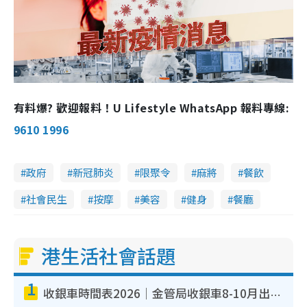
有料爆? 歡迎報料！U Lifestyle WhatsApp 報料專線:
9610 1996
政府
新冠肺炎
限聚令
麻將
餐飲
社會民生
按摩
美容
健身
餐廳
港生活社會話題
1
收銀車時間表2026｜金管局收銀車8-10月出沒地點+時間！無須手續費！硬幣免費轉現鈔或增值至八達通