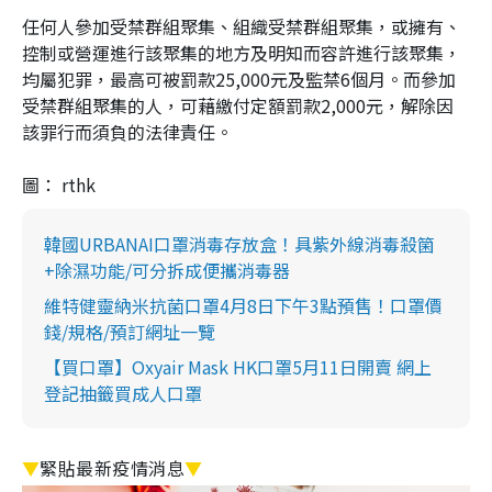
任何人參加受禁群組聚集、組織受禁群組聚集，或擁有、
控制或營運進行該聚集的地方及明知而容許進行該聚集，
均屬犯罪，最高可被罰款25,000元及監禁6個月。而參加
受禁群組聚集的人，可藉繳付定額罰款2,000元，解除因
該罪行而須負的法律責任。
圖： rthk
韓國URBANAI口罩消毒存放盒！具紫外線消毒殺箘
+除濕功能/可分拆成便攜消毒器
維特健靈納米抗菌口罩4月8日下午3點預售！口罩價
錢/規格/預訂網址一覽
【買口罩】Oxyair Mask HK口罩5月11日開賣 網上
登記抽籤買成人口罩
▼
緊貼最新疫情消息
▼