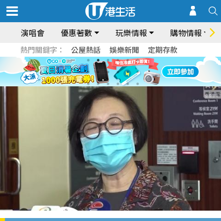
演唱會
優惠著數
玩樂情報
購物情報
熱門關鍵字：
公屋熱話
娛樂新聞
定期存款