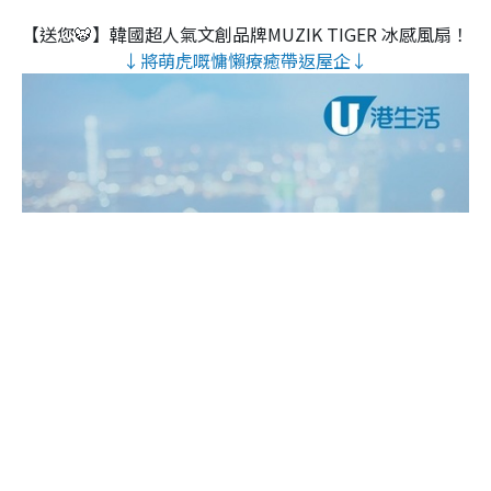
【送您🐯】韓國超人氣文創品牌MUZIK TIGER 冰感風扇！
↓將萌虎嘅慵懶療癒帶返屋企↓