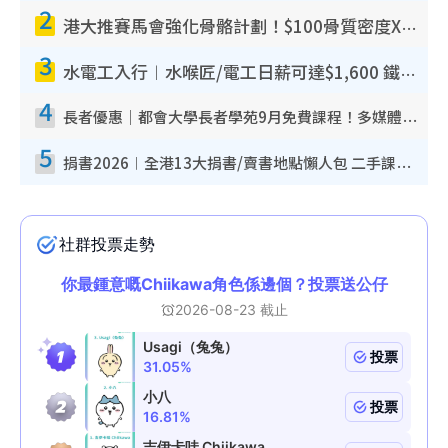
2
港大推賽馬會強化骨骼計劃！$100骨質密度X光檢查 完成免費運動訓練送超市禮券！附參加資格
3
水電工入行︱水喉匠/電工日薪可達$1,600 鐵飯碗職業難被AI取代！附薪酬參考＋入行考牌途徑
4
長者優惠｜都會大學長者學苑9月免費課程！多媒體/微電影創作/網絡安全 附報名方法教學
5
捐書2026︱全港13大捐書/賣書地點懶人包 二手課本最高$150＋舊書換免費咖啡/戲票