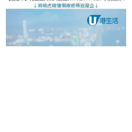
↓將萌虎嘅慵懶療癒帶返屋企↓