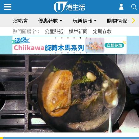
演唱會
優惠著數
玩樂情報
購物情報
熱門關鍵字：
公屋熱話
娛樂新聞
定期存款