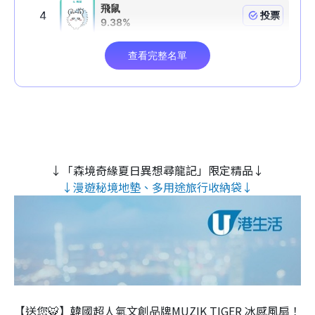
↓「森境奇緣夏日異想尋龍記」限定精品↓
↓漫遊秘境地墊、多用途旅行收納袋↓
【送您🐯】韓國超人氣文創品牌MUZIK TIGER 冰感風扇！