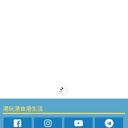
港玩港食港生活