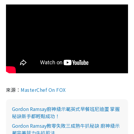
來源：
MasterChef On FOX
Gordon Ramsay廚神級示範英式早餐班尼迪蛋 掌握
秘訣新手都輕鬆成功！
Gordon Ramsay教零失敗三成熟牛扒秘訣 廚神級示
範完美菲力牛扒煎法