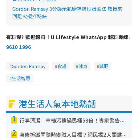
Gordon Ramsay 3分鐘示範廚神級炒蛋煮法 教授來
回離火攪拌秘訣
有料爆? 歡迎報料！U Lifestyle WhatsApp 報料專線:
9610 1996
Gordon Ramsay
食譜
健身
減肥
生活智慧
港生活人氣本地熱話
1
行李清潔｜車轆污糟過馬桶58倍！專家警告忌用酒精抹 教1招免污手除菌
2
裝修拆鐵閘隨時變賊人目標？網民揭2大關鍵用途：裝新式等於白裝？附新舊鐵閘分別