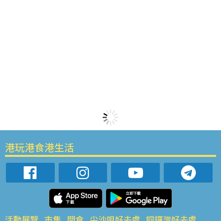
港玩港食港生活
活動展覽
市集
開倉
尖沙咀好去處
銅鑼灣好去處