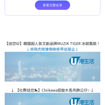
【送您🐯】韓國超人氣文創品牌MUZIK TIGER 冰感風扇！
↓將萌虎嘅慵懶療癒帶返屋企↓
↓ 【社群送您🎠】Chiikawa迴旋木⾺吊飾公仔✨↓