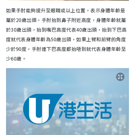
如果手肘能夠提升至眼睛或以上位置，表示身體年齡是
屬於
20
歲出頭，手肘抬到鼻子附近高度，身體年齡就屬
於
30
歲出頭，抬到嘴巴高度代表
40
歲出頭，抬到下巴高
度就代表身體年齡為
50
歲出頭，如果上臂和前臂的角度
少於
90
度，手肘連下巴高度都抬唔到就代表身體年齡至
少
60
歲。