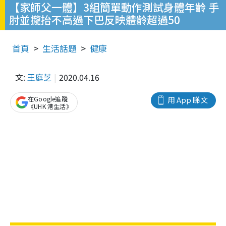
【家師父一體】3組簡單動作測試身體年齡 手
肘並攏抬不高過下巴反映體齡超過50
首頁
生活話題
健康
文:
王庭芝
2020.04.16
在Google追蹤
用 App 睇文
《UHK 港生活》