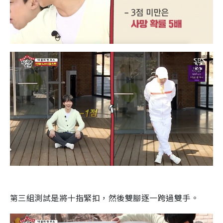
第三組測試是將十指緊扣，然後雙腳逐一跨過雙手。