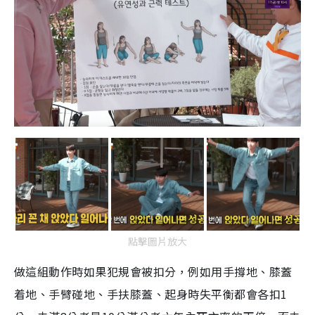
點擊圖片放大
做這組動作時如果犯規會被扣分，例如用手撐地、膝蓋
着地、手臂碰地、手扶膝蓋、起身時失平衡都會各扣
1