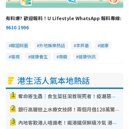
有料爆? 歡迎報料！U Lifestyle WhatsApp 報料專線:
9610 1996
韓國綜藝
外地娛樂熱話
李昇基
健康
電視
健康養生
南韓
健康快訊
港生活人氣本地熱話
1
奪命寄生蟲｜食生菜狂瀉首現死者！疫潮惡化錄1.8萬宗病例 揭洗菜3大謬誤
2
銀行高層戀上水療女技師！兩個月借128萬驚覺「沉船」沉落火海 揭背後疑似邪教操控賣淫
3
內地客歎港人唔識老！揭港鐵保鮮級冷氣 港人求放過：咪投訴