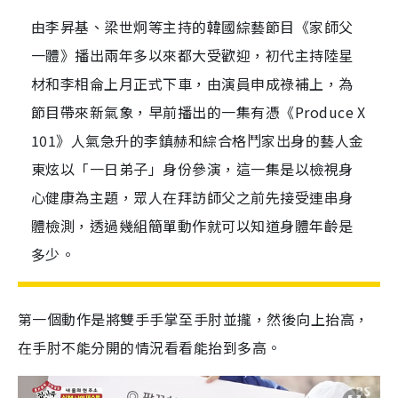
由李昇基、梁世炯等主持的韓國綜藝節目《家師父
一體》播出兩年多以來都大受歡迎，初代主持陸星
材和李相侖上月正式下車，由演員申成祿補上，為
節目帶來新氣象，早前播出的一集有憑《Produce X
101》人氣急升的李鎮赫和綜合格鬥家出身的藝人金
東炫以「一日弟子」身份參演，這一集是以檢視身
心健康為主題，眾人在拜訪師父之前先接受連串身
體檢測，透過幾組簡單動作就可以知道身體年齡是
多少。
第一個動作是將雙手手掌至手肘並攏，然後向上抬高，
在手肘不能分開的情況看看能抬到多高。