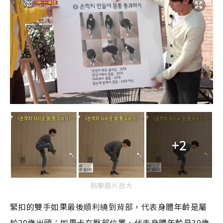
+2
點擊圖片放大
緊扣的雙手如果最後順利繞到背部，代表身體年齡是屬
於
20
歲出頭；如果卡在臀部位置，代表身體年齡是
30
歲