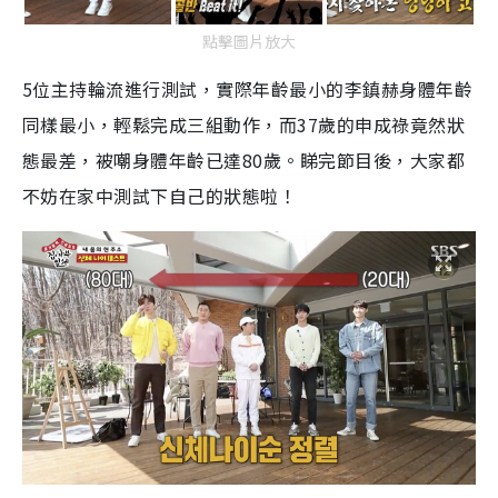
點擊圖片放大
5
位主持輪流進行測試，實際年齡最小的李鎮赫身體年齡
同樣最小，輕鬆完成三組動作，而
37
歲的申成祿竟然狀
態最差，被嘲身體年齡已達
80
歲。睇完節目後，大家都
不妨在家中測試下自己的狀態啦！