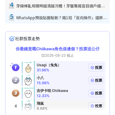
4
牙線棒亂用隨時越清越污糟！牙醫驚揭盲目過戶細菌恐致蛀牙：呢種先係日常真保養
5
WhatsApp預設貼圖點刪？揭1招「反向操作」還原簡潔介面 附3步實測教學