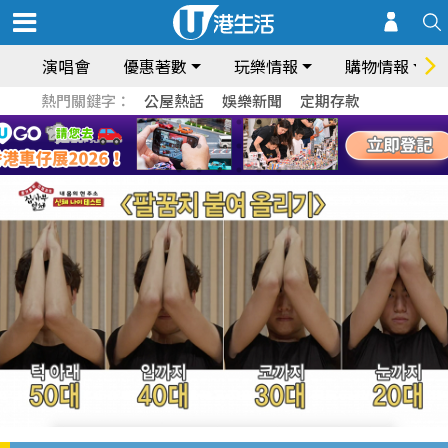
演唱會
優惠著數
玩樂情報
購物情報
熱門關鍵字：
公屋熱話
娛樂新聞
定期存款