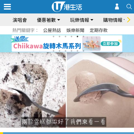
演唱會
優惠著數
玩樂情報
購物情報
熱門關鍵字：
公屋熱話
娛樂新聞
定期存款