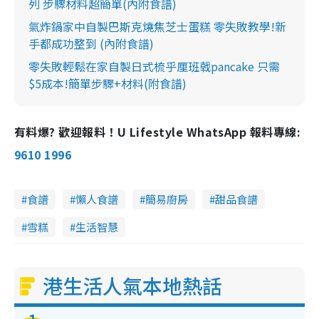
列 步驟材料超簡單(內附食譜)
氣炸鍋家中自製巴斯克燒焦芝士蛋糕 零失敗教學!新
手都成功整到 (內附食譜)
零失敗輕鬆在家自製日式梳乎厘班戟pancake 只需
$5成本!簡單步驟+材料(附食譜)
有料爆? 歡迎報料！U Lifestyle WhatsApp 報料專線:
9610 1996
食譜
懶人食譜
簡易廚房
甜品食譜
雪糕
生活智慧
港生活人氣本地熱話