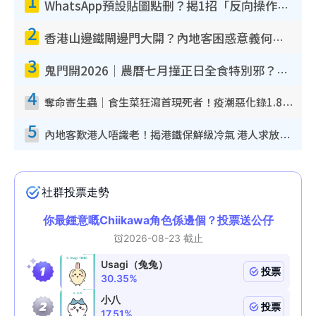
1
WhatsApp預設貼圖點刪？揭1招「反向操作」還原簡潔介面 附3步實測教學
2
香港山邊鐵閘邊門大開？內地客困惑意義何在！網民神回覆：呢種叫法理性防禦
3
鬼門開2026｜農曆七月撞正日全食特別邪？專家警告切忌做一事！揭4大禁忌+2招保平安
4
奪命寄生蟲｜食生菜狂瀉首現死者！疫潮惡化錄1.8萬宗病例 揭洗菜3大謬誤
5
內地客歎港人唔識老！揭港鐵保鮮級冷氣 港人求放過：咪投訴