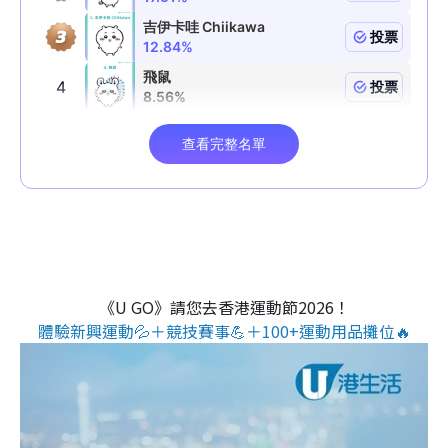
《U GO》請您去香港運動節2026！
體驗新興運動💦＋競技賽事💪＋100+運動用品攤位🔥