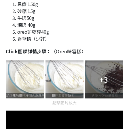
忌廉 150g
砂糖 15g
牛奶50g
煉奶 40g
oreo餅乾碎40g
香草精（少許）
Click圖睇詳情步驟：
（Oreo味雪糕）
+3
點擊圖片放大