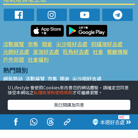
活動展覽
市集
開倉
尖沙咀好去處
銅鑼灣好去處
元朗好去處
荃灣好去處
旺角好去處
社會
餐廳情報
戶外郊遊
社會福利
熱門類別
網民熱話
活動展覽
市集
開倉
尖沙咀好去處
銅鑼灣好去處
元朗好去處
荃灣好去處
旺角好去處
社會
U Lifestyle 會使用Cookies來改善您的網站體驗，請確定您同意
接受本網站之
私隱政策和使用條款
才可繼續瀏覽。
餐廳情報
戶外郊遊
熱門標籤
我已閱讀及同意
#UGO搵好去處
#人氣活動推介
#美食社群熱話
#親子玩樂好去處
#ULifestyle應用程式
#限時搶
本週好去處
#UJetso禮物放送
#ULifestyle商戶中心
#著數
#網絡熱話