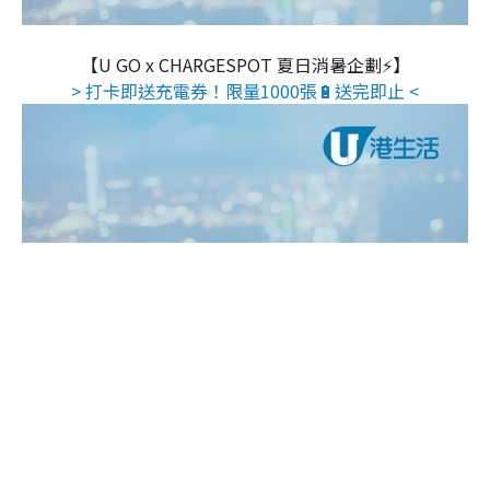
【U GO x CHARGESPOT 夏日消暑企劃⚡】
> 打卡即送充電券！限量1000張🔋送完即止 <