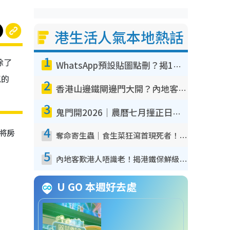
港生活人氣本地熱話
1
除了
WhatsApp預設貼圖點刪？揭1招「反向操作」還原簡潔介面 附3步實測教學
克的
2
香港山邊鐵閘邊門大開？內地客困惑意義何在！網民神回覆：呢種叫法理性防禦
3
鬼門開2026｜農曆七月撞正日全食特別邪？專家警告切忌做一事！揭4大禁忌+2招保平安
4
將房
奪命寄生蟲｜食生菜狂瀉首現死者！疫潮惡化錄1.8萬宗病例 揭洗菜3大謬誤
5
內地客歎港人唔識老！揭港鐵保鮮級冷氣 港人求放過：咪投訴
U GO 本週好去處