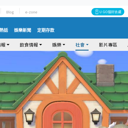
Blog
e-zone
U GO搵好去處
熱話
娛樂新聞
定期存款
情報
飲食情報
娛樂
社會
影片專區