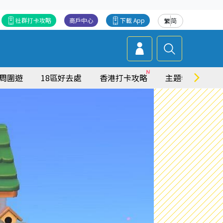
社群打卡攻略
商戶中心
下載 App
繁
简
周圍遊
18區好去處
香港打卡攻略
主題特集