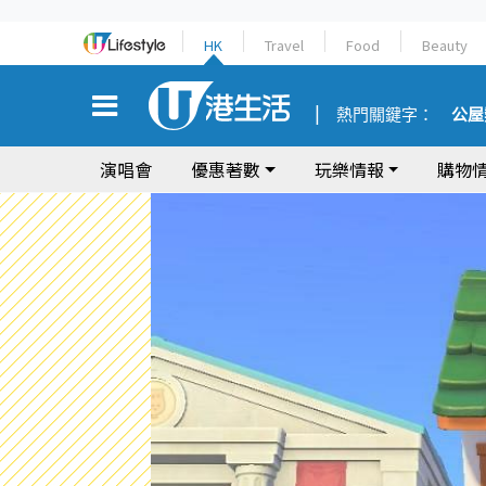
HK
Travel
Food
Beauty
熱門關鍵字：
公屋
演唱會
優惠著數
玩樂情報
購物