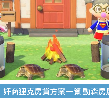
】奸商狸克房貸方案一覽 動森