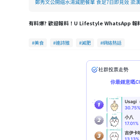
鄭秀文公開縮水湯減肥餐單 食足7日即見效 梁
有料爆? 歡迎報料！U Lifestyle WhatsApp 
美食
連詩雅
減肥
網絡熱話