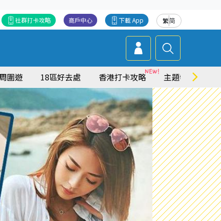
社群打卡攻略
商戶中心
下載 App
繁
简
周圍遊
18區好去處
香港打卡攻略
主題特集