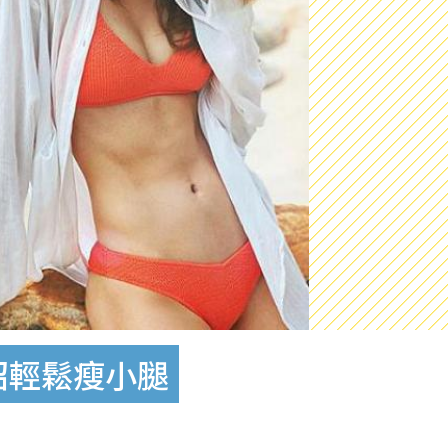
招輕鬆瘦小腿