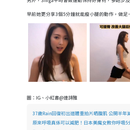
另外，Shiga平時會做運動保持好身材，多跑步
早前她更分享3個5分鐘就能瘦小腿的動作，做足
圖：IG、小紅書@連詩雅
37歲Rain回復初出道體重拍片晒腹肌 公開半年
原來呼吸真係可以減肥！日本美魔女教你呼吸5分