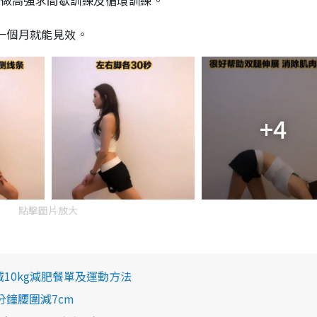
及做高強求間歇訓練及循環訓練。
一個月就能見效。
+4
點擊圖片放大
減10kg減肥餐單及運動方法
鐘腰圍減7cm