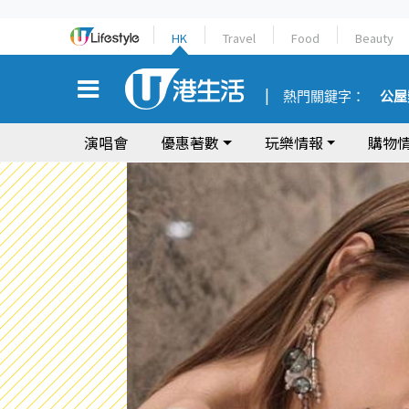
HK
Travel
Food
Beauty
熱門關鍵字：
公屋
演唱會
優惠著數
玩樂情報
購物