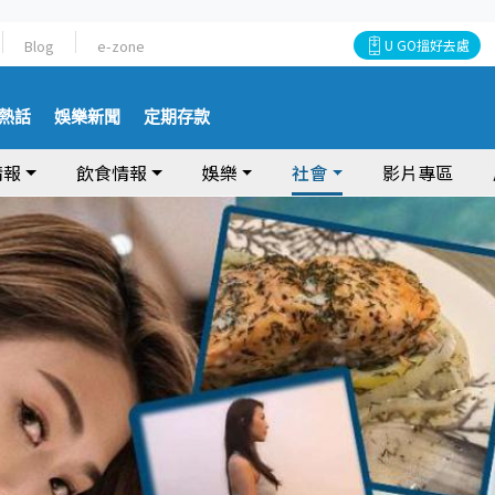
Blog
e-zone
U GO搵好去處
熱話
娛樂新聞
定期存款
情報
飲食情報
娛樂
社會
影片專區