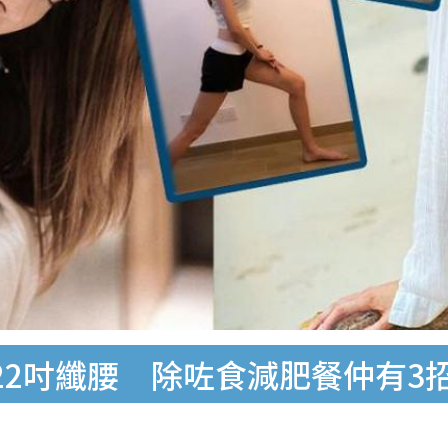
22吋纖腰 除咗食減肥餐仲有3