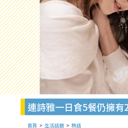
連詩雅一日食5餐仍擁有
首頁
生活話題
熱話