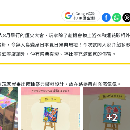
在Google追蹤
《UHK 港生活》
加入8月舉行的煙火大會，玩家除了趁機會換上浴衣和煙花影相
設計，令無人島變身日本夏日祭典場地！今次就同大家介紹多
啤酒等店舖外，仲有祭典提燈、神社等充滿氣氛的佈置。
有玩家就畫出兩種祭典遊戲設計，放在路邊攤前充滿氣氛。
+2