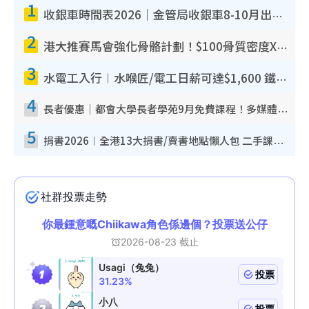
1
收銀車時間表2026｜金管局收銀車8-10月出沒地點+時間！無須手續費！硬幣免費轉現鈔或增值至八達通
2
港大推賽馬會強化骨骼計劃！$100骨質密度X光檢查 完成免費運動訓練送超市禮券！附參加資格
3
水電工入行︱水喉匠/電工日薪可達$1,600 鐵飯碗職業難被AI取代！附薪酬參考＋入行考牌途徑
4
長者優惠｜都會大學長者學苑9月免費課程！多媒體/微電影創作/網絡安全 附報名方法教學
5
捐書2026︱全港13大捐書/賣書地點懶人包 二手課本最高$150＋舊書換免費咖啡/戲票