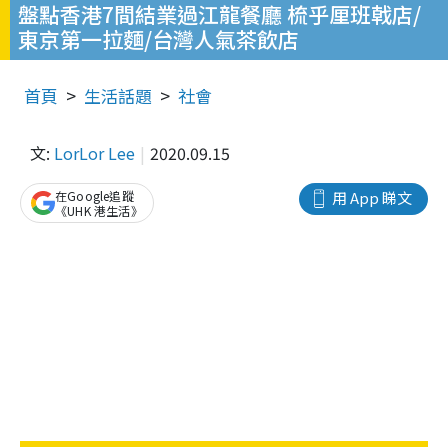
盤點香港7間結業過江龍餐廳 梳乎厘班戟店/
東京第一拉麵/台灣人氣茶飲店
首頁
生活話題
社會
文:
LorLor Lee
2020.09.15
在Google追蹤
用 App 睇文
《UHK 港生活》