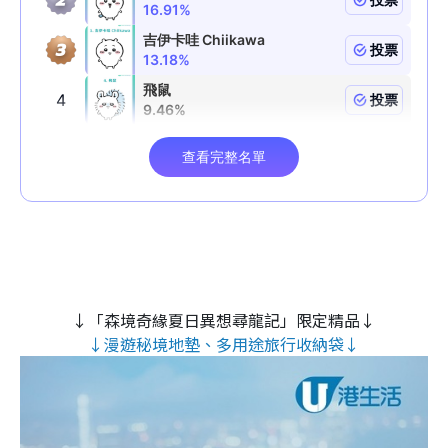
↓「森境奇緣夏日異想尋龍記」限定精品↓
↓漫遊秘境地墊、多用途旅行收納袋↓