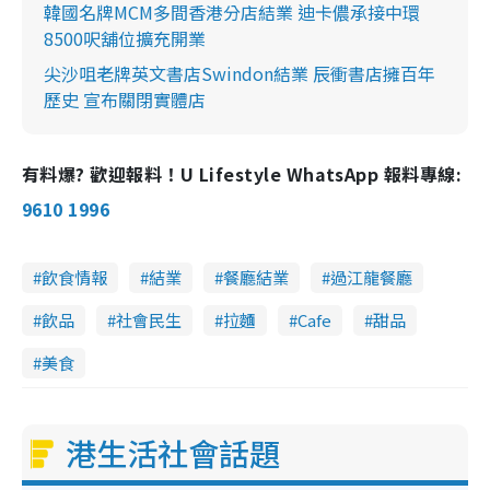
韓國名牌MCM多間香港分店結業 迪卡儂承接中環
8500呎舖位擴充開業
尖沙咀老牌英文書店Swindon結業 辰衝書店擁百年
歷史 宣布關閉實體店
有料爆? 歡迎報料！U Lifestyle WhatsApp 報料專線:
9610 1996
飲食情報
結業
餐廳結業
過江龍餐廳
飲品
社會民生
拉麵
Cafe
甜品
美食
港生活社會話題