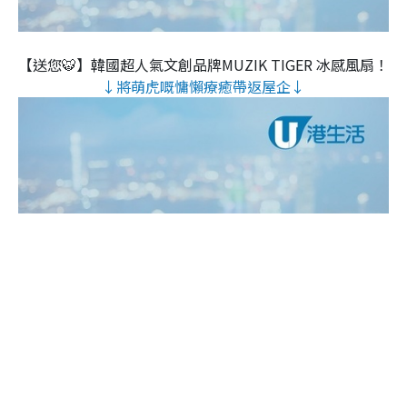
【送您🐯】韓國超人氣文創品牌MUZIK TIGER 冰感風扇！
↓將萌虎嘅慵懶療癒帶返屋企↓