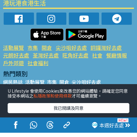
港玩港食港生活
活動展覽
市集
開倉
尖沙咀好去處
銅鑼灣好去處
元朗好去處
荃灣好去處
旺角好去處
社會
餐廳情報
戶外郊遊
社會福利
熱門類別
網民熱話
活動展覽
市集
開倉
尖沙咀好去處
銅鑼灣好去處
元朗好去處
荃灣好去處
旺角好去處
社會
U Lifestyle 會使用Cookies來改善您的網站體驗，請確定您同意
接受本網站之
私隱政策和使用條款
才可繼續瀏覽。
餐廳情報
戶外郊遊
熱門標籤
我已閱讀及同意
#UGO搵好去處
#人氣活動推介
#美食社群熱話
#親子玩樂好去處
#ULifestyle應用程式
#限時搶
本週好去處
#UJetso禮物放送
#ULifestyle商戶中心
#著數
#網絡熱話