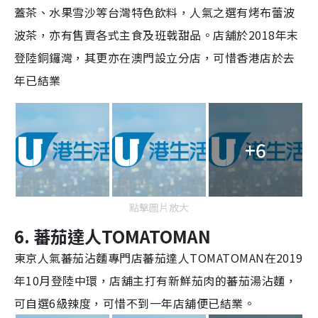
蓋茶、水果雪沙等台灣特色飲料，人氣之選有烤布蕾波
波茶，亦有售賣各式主食及班戟甜品。店舖於2018年末
登陸銅鑼灣，其更亦在澳門設立分店，可惜香港店於去
年已結業
+6
點擊圖片放大
6.
蕃茄達人
TOMATOMAN
東京人氣蕃茄沾麵專門店
蕃茄達人
TOMATOMAN在2019
年10月登陸中環，店舖主打有新鮮茄肉的蕃茄湯沾麵，
可自選6級辣度，可惜不到一年店舖便已結業。