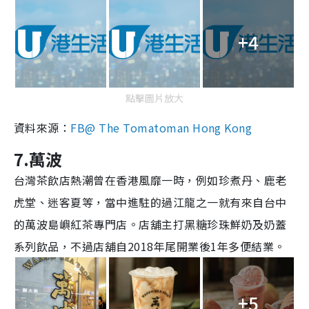
+4
點擊圖片放大
資料來源：
FB@ The Tomatoman Hong Kong
7.萬波
台灣茶飲店熱潮曾在香港風靡一時，例如珍煮丹、鹿老
虎堂、迷客夏等，當中進駐的過江龍之一就有來自台中
的
萬波島嶼紅茶專門店
。店舖主打黑糖珍珠鮮奶及奶蓋
系列飲品，不過店舖自
2018年尾開業後1年多便結業。
+5