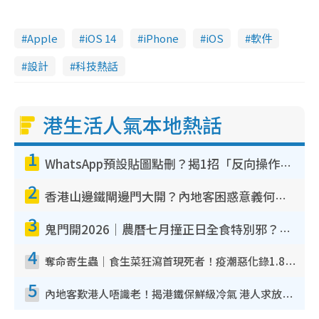
Apple
iOS 14
iPhone
iOS
軟件
設計
科技熱話
港生活人氣本地熱話
1
WhatsApp預設貼圖點刪？揭1招「反向操作」還原簡潔介面 附3步實測教學
2
香港山邊鐵閘邊門大開？內地客困惑意義何在！網民神回覆：呢種叫法理性防禦
3
鬼門開2026｜農曆七月撞正日全食特別邪？專家警告切忌做一事！揭4大禁忌+2招保平安
4
奪命寄生蟲｜食生菜狂瀉首現死者！疫潮惡化錄1.8萬宗病例 揭洗菜3大謬誤
5
內地客歎港人唔識老！揭港鐵保鮮級冷氣 港人求放過：咪投訴