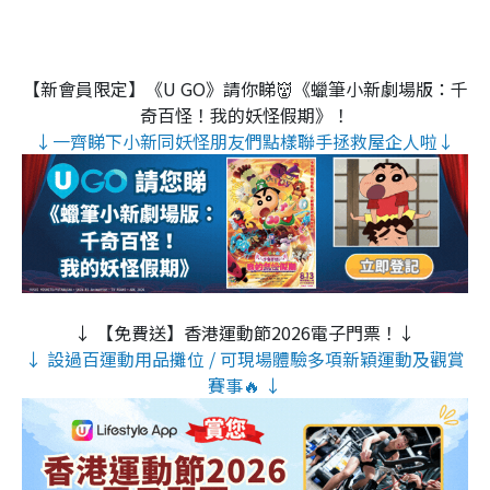
【新會員限定】《U GO》請你睇👹《蠟筆小新劇場版：千
奇百怪！我的妖怪假期》！
↓一齊睇下小新同妖怪朋友們點樣聯手拯救屋企人啦↓
↓ 【免費送】香港運動節2026電子門票！↓
↓ 設過百運動用品攤位 / 可現場體驗多項新穎運動及觀賞
賽事🔥 ↓