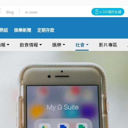
Blog
e-zone
U GO搵好去處
熱話
娛樂新聞
定期存款
情報
飲食情報
娛樂
社會
影片專區