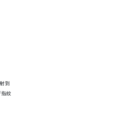
射到
行
指紋