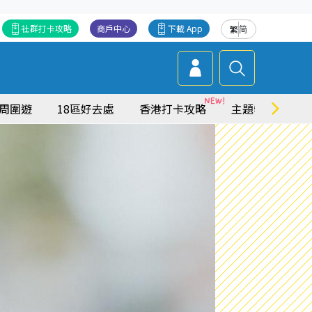
社群打卡攻略
商戶中心
下載 App
繁
简
周圍遊
18區好去處
香港打卡攻略
主題特集