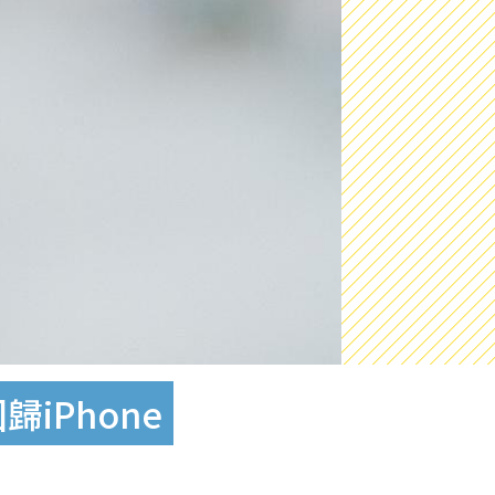
歸iPhone