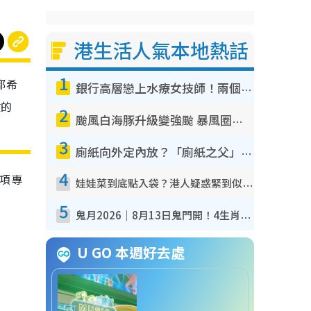
港生活人氣本地熱話
1
都希
銀行高層戀上水療女技師！兩個月借128萬驚覺「沉船」沉落火海 揭背後疑似邪教操控賣淫
鍵的
2
颱風白海豚升級變強颱 暴風圈半徑達320公里 面積足以覆蓋多個城市
3
廁紙向外定內放？「廁紙之父」專利圖曝光！官方揭正確擺法：放錯易貼牆積菌！
4
該項專
娃娃菜到底點入袋？港人疑惑緊到似真空 揭包裝過程全靠1招：血汗錢唔易賺
5
鬼月2026｜8月13日鬼門開！4生肖迎財運大爆發！專家：屬Ｏ好手氣 宜買六合彩
U GO 本週好去處