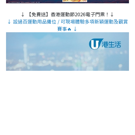
↓ 【免費送】香港運動節2026電子門票！↓
↓ 設過百運動用品攤位 / 可現場體驗多項新穎運動及觀賞
賽事🔥 ↓