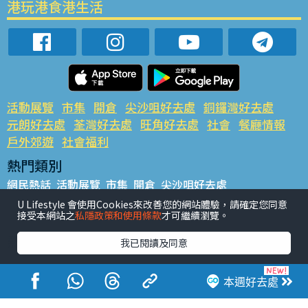
港玩港食港生活
活動展覽
市集
開倉
尖沙咀好去處
銅鑼灣好去處
元朗好去處
荃灣好去處
旺角好去處
社會
餐廳情報
戶外郊遊
社會福利
熱門類別
網民熱話
活動展覽
市集
開倉
尖沙咀好去處
銅鑼灣好去處
元朗好去處
荃灣好去處
旺角好去處
社會
U Lifestyle 會使用Cookies來改善您的網站體驗，請確定您同意
接受本網站之
私隱政策和使用條款
才可繼續瀏覽。
餐廳情報
戶外郊遊
熱門標籤
我已閱讀及同意
#UGO搵好去處
#人氣活動推介
#美食社群熱話
#親子玩樂好去處
#ULifestyle應用程式
#限時搶
本週好去處
#UJetso禮物放送
#ULifestyle商戶中心
#著數
#網絡熱話