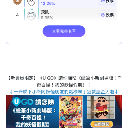
【新會員限定】《U GO》請你睇👹《蠟筆小新劇場版：千
奇百怪！我的妖怪假期》！
↓一齊睇下小新同妖怪朋友們點樣聯手拯救屋企人啦↓