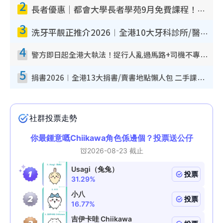
2
長者優惠｜都會大學長者學苑9月免費課程！多媒體/微電影創作/網絡安全 附報名方法教學
3
洗牙平靚正推介2026︱全港10大牙科診所/醫院懶人包 夜診至8點/鎮靜潔牙/醫療券適用
4
警方即日起全港大執法！捉行人亂過馬路+司機不專注駕駛！亂過馬路罰$2000
5
捐書2026︱全港13大捐書/賣書地點懶人包 二手課本最高$150＋舊書換免費咖啡/戲票