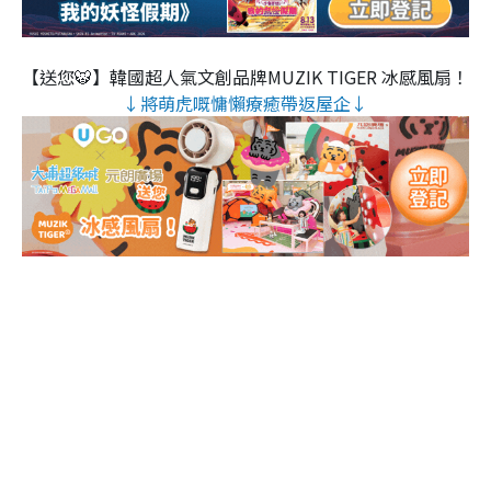
【送您🐯】韓國超人氣文創品牌MUZIK TIGER 冰感風扇！
↓將萌虎嘅慵懶療癒帶返屋企↓