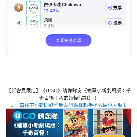
【新會員限定】《U GO》請你睇👹《蠟筆小新劇場版：千
奇百怪！我的妖怪假期》！
↓一齊睇下小新同妖怪朋友們點樣聯手拯救屋企人啦↓