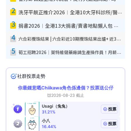
2
洗牙平靚正推介2026︱全港10大牙科診所/醫院懶人包 夜診至8點/鎮靜潔牙/醫療券適用
3
捐書2026︱全港13大捐書/賣書地點懶人包 二手課本最高$150＋舊書換免費咖啡/戲票
4
六合彩攪珠結果 | 六合彩近10期攪珠結果出爐+ 近30期最旺熱門中獎號碼
5
筍工招聘2026｜萊特維健藥廠請生產操作員！月薪高達$1.7萬 冷氣廠房/五天工作/保證雙糧