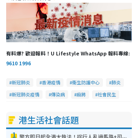
有料爆? 歡迎報料！U Lifestyle WhatsApp 報料專線:
9610 1996
新冠肺炎
香港疫情
衞生防護中心
肺炎
新冠肺炎疫情
傳染病
麻將
社會民生
港生活社會話題
1
警方即日起全港大執法！捉行人亂過馬路+司機不專注駕駛！亂過馬路罰$2000