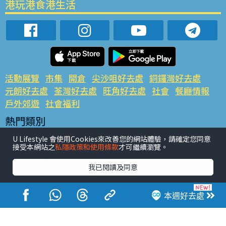
港玩港食港生活
活動展覽
市集
開倉
尖沙咀好去處
銅鑼灣好去處
元朗好去處
荃灣好去處
旺角好去處
社會
餐廳情報
戶外郊遊
社會福利
熱門類別
網民熱話
活動展覽
市集
開倉
尖沙咀好去處
U Lifestyle 會使用Cookies來改善您的網站體驗，請確定您同意
銅鑼灣好去處
元朗好去處
荃灣好去處
旺角好去處
社會
接受本網站之
私隱政策和使用條款
才可繼續瀏覽。
餐廳情報
戶外郊遊
我已閱讀及同意
熱門標籤
#UGO搵好去處
#人氣活動推介
#美食社群熱話
本週好去處
#親子玩樂好去處
#ULifestyle應用程式
#限時搶
#UJetso禮物放送
#ULifestyle商戶中心
#著數
#網絡熱話