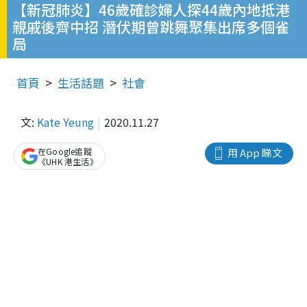
【新冠肺炎】46歲確診婦人探44歲內地抵港
親戚後齊中招 潛伏期曾跳舞聚集出席多個雀
局
首頁
生活話題
社會
文:
Kate Yeung
2020.11.27
在Google追蹤
用 App 睇文
《UHK 港生活》