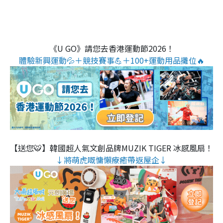
《U GO》請您去香港運動節2026！
體驗新興運動💦＋競技賽事💪＋100+運動用品攤位🔥
【送您🐯】韓國超人氣文創品牌MUZIK TIGER 冰感風扇！
↓將萌虎嘅慵懶療癒帶返屋企↓