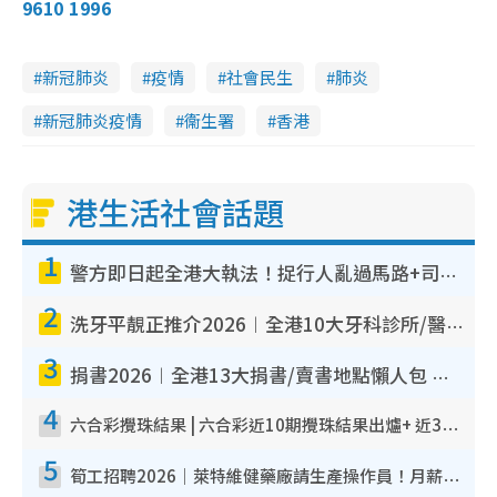
9610 1996
新冠肺炎
疫情
社會民生
肺炎
新冠肺炎疫情
衞生署
香港
港生活社會話題
1
警方即日起全港大執法！捉行人亂過馬路+司機不專注駕駛！亂過馬路罰$2000
2
洗牙平靚正推介2026︱全港10大牙科診所/醫院懶人包 夜診至8點/鎮靜潔牙/醫療券適用
3
捐書2026︱全港13大捐書/賣書地點懶人包 二手課本最高$150＋舊書換免費咖啡/戲票
4
六合彩攪珠結果 | 六合彩近10期攪珠結果出爐+ 近30期最旺熱門中獎號碼
5
筍工招聘2026｜萊特維健藥廠請生產操作員！月薪高達$1.7萬 冷氣廠房/五天工作/保證雙糧