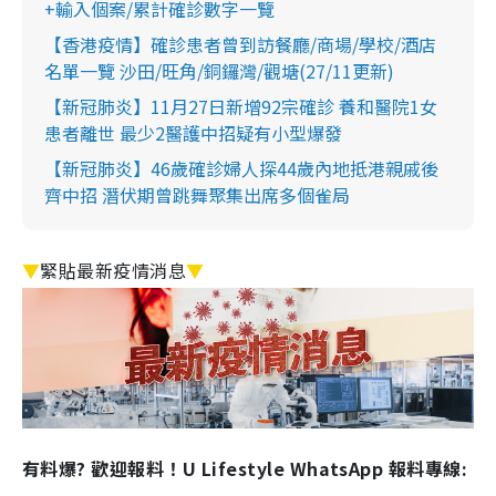
+輸入個案/累計確診數字一覽
【香港疫情】確診患者曾到訪餐廳/商場/學校/酒店
名單一覽 沙田/旺角/銅鑼灣/觀塘(27/11更新)
【新冠肺炎】11月27日新增92宗確診 養和醫院1女
患者離世 最少2醫護中招疑有小型爆發
【新冠肺炎】46歲確診婦人探44歲內地抵港親戚後
齊中招 潛伏期曾跳舞聚集出席多個雀局
▼
緊貼最新疫情消息
▼
有料爆? 歡迎報料！U Lifestyle WhatsApp 報料專線: