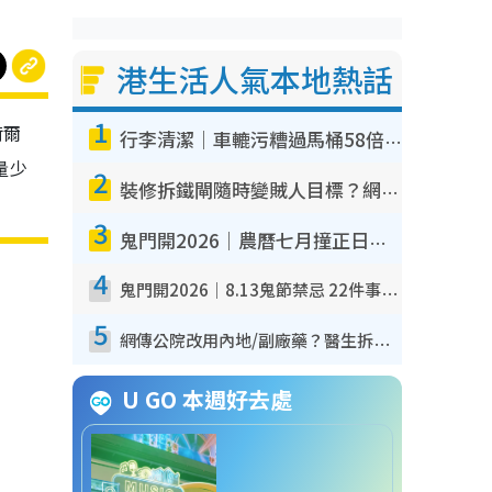
港生活人氣本地熱話
1
荷爾
行李清潔｜車轆污糟過馬桶58倍！專家警告忌用酒精抹 教1招免污手除菌
量少
2
裝修拆鐵閘隨時變賊人目標？網民揭2大關鍵用途：裝新式等於白裝？附新舊鐵閘分別
3
鬼門開2026｜農曆七月撞正日全食特別邪？專家警告切忌做一事！揭4大禁忌+2招保平安
4
鬼門開2026｜8.13鬼節禁忌 22件事唔做得！燒肉、刺身要少食？半夜勿吹口哨/打呢個電話
5
網傳公院改用內地/副廠藥？醫生拆解正副廠分別 揭4類人換藥隨時出事
U GO 本週好去處