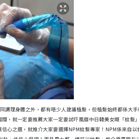
髮同調理身體之外，都有唔少人建議植髮，但植髮始終都係大手
越闊，就一定要推薦大家一定要試吓風靡中日韓美女嘅「紋髮
信心之選，就推介大家要選擇NPM紋髮專家！NPM係來自以