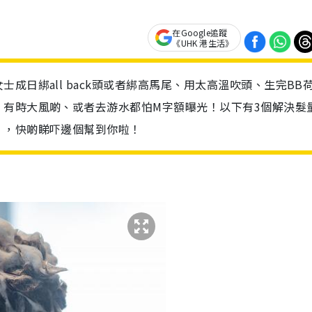
在Google追蹤
《UHK 港生活》
成日綁all back頭或者綁高馬尾、用太高溫吹頭、生完BB
！有時大風啲、或者去游水都怕M字額曝光！以下有3個解決髮
」，快啲睇吓邊個幫到你啦！