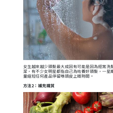
女生越來越少頭髮最大成因有可能是因為經常洗
潔，有不少女明星都指自己為咗養好頭髮，一星
量縮短任何產品停留
喺
頭皮上嘅時間。
方法2：補充鐵質