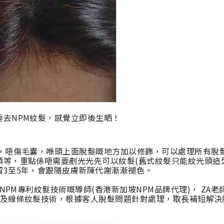
去NPM紋髮，感覺立即後生晒！
層，唔傷毛囊，喺頭上面脫髮嘅地方加以修飾，可以處理
所有脫
等，重點係唔需要剷光光先可以紋髮(舊式紋髮只能紋光頭造
3至5年，會跟隨皮膚新陳代謝漸漸褪色。
用NPM專利紋髮技術
嘅
導師(香港新加坡NPM品牌代理)， ZA老
紋髮及線條紋髮技術，根據客人脫髮問題針對處理，取長補短解決