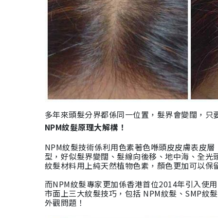
多年來頭
髮分界都係同一位置，髮界會變闊，只要
NPM紋髮原理大解構！
NPM紋髮技術係利用色素著色喺頭皮皮膚表皮
型
，
好似髮界變闊、髮線向後移、地中海、全光頭
紋髮材料用上純天然植物色素，顏色更加可以保留
而NPM紋髮專家更加係香港首位2014年引入使
市面上三大紋髮技巧，包括 NPM紋髮、SMP
外觀問題！