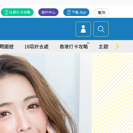
社群打卡攻略
商戶中心
下載 App
繁
简
周圍遊
18區好去處
香港打卡攻略
主題特集