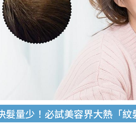
決髮量少！必試美容界大熱「紋