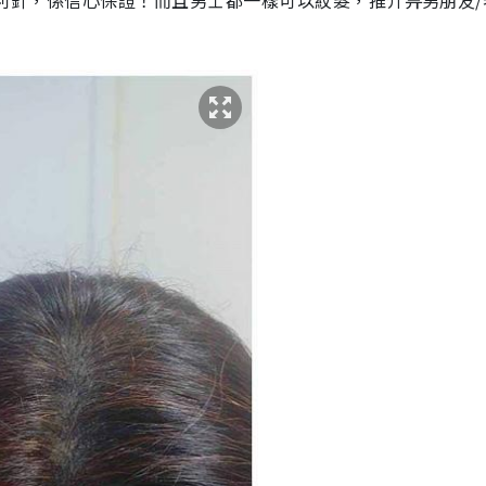
紋髮專利針，係信心保證！而且男士都一樣可以紋髮，推介畀男朋友