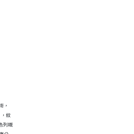
術，
」，紋
色列嘅