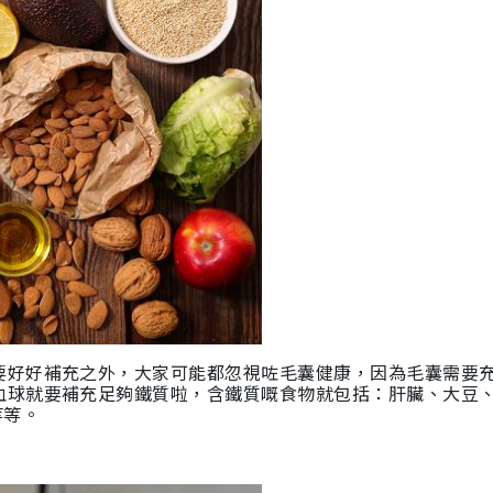
要好好補充之外，大家可能都忽視咗
毛囊健康，因為毛囊需要
血球就要補充足夠鐵質啦，含鐵質嘅食物就包括：肝臟、大豆
等等。