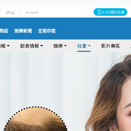
Blog
e-zone
U GO搵好去處
熱話
娛樂新聞
定期存款
情報
飲食情報
娛樂
社會
影片專區