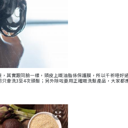
髮，其實跟同臉一樣，頭皮上嘅油脂係保護膜，所以千祈唔好
期只會洗3至4次頭髮；另外除咗要用正確嘅洗髮產品，大家都