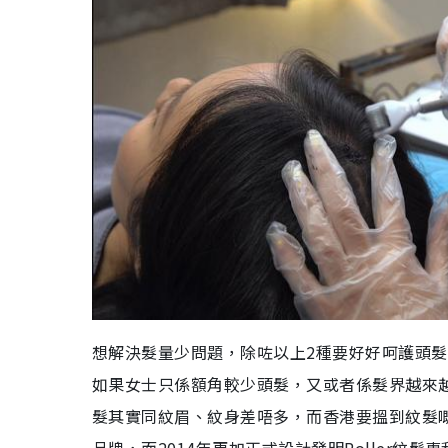
想解決髮量少問題，除咗以上2種要好好呵護頭
如果女士只係額角較少頭髮，又或者係髮界越來
髮其實同紋眉、紋身差唔多，而香港要搵到紋髮嘅