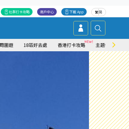
社群打卡攻略
商戶中心
下載 App
繁
简
周圍遊
18區好去處
香港打卡攻略
主題特集