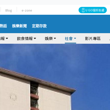
Blog
e-zone
U GO搵好去處
熱話
娛樂新聞
定期存款
情報
飲食情報
娛樂
社會
影片專區