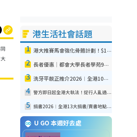
港生活社會話題
1
不同
港大推賽馬會強化骨骼計劃！$100骨質密度X光檢查 完成免費運動訓練送超市禮券！附參加資格
宅大
2
長者優惠｜都會大學長者學苑9月免費課程！多媒體/微電影創作/網絡安全 附報名方法教學
3
洗牙平靚正推介2026︱全港10大牙科診所/醫院懶人包 夜診至8點/鎮靜潔牙/醫療券適用
4
警方即日起全港大執法！捉行人亂過馬路+司機不專注駕駛！亂過馬路罰$2000
5
捐書2026︱全港13大捐書/賣書地點懶人包 二手課本最高$150＋舊書換免費咖啡/戲票
U GO 本週好去處