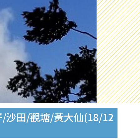
田/觀塘/黃大仙(18/12