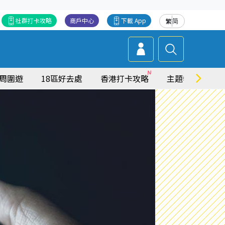
社群打卡攻略
商戶中心
下載 App
繁
简
周圍遊
18區好去處
香港打卡攻略
主題特集