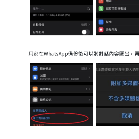
用家在
WhatsApp
備份後可以將
對
話
內容
匯出，