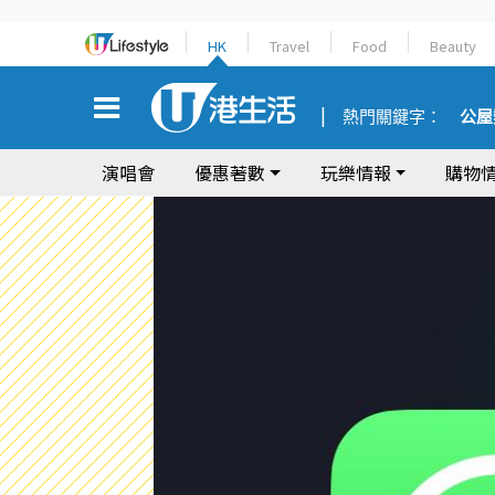
HK
Travel
Food
Beauty
熱門關鍵字：
公屋
演唱會
優惠著數
玩樂情報
購物