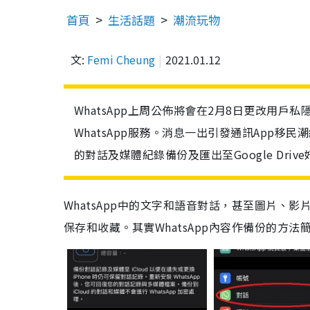
首頁
生活話題
潮流玩物
文:
Femi Cheung
2021.01.12
WhatsApp上周公佈將會在2月8日更改用戶
WhatsApp服務。消息一出引發通訊App移民潮
的對話及媒體紀錄備份及匯出至Google Drive
WhatsApp
中的
文字
和
語音對
話
，
甚至
圖片、影
保存和收藏。其實
WhatsApp
內容作備份
的方法