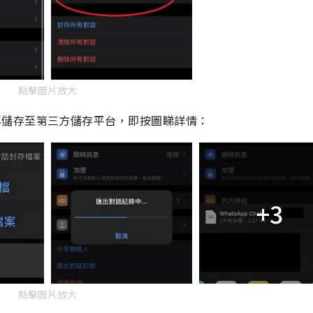
點擊圖片放大
再儲存
至第三方儲存平
台
，即按圖睇詳情：
+3
點擊圖片放大