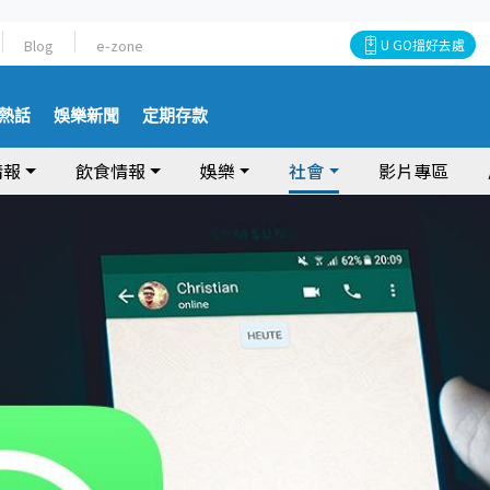
Blog
e-zone
U GO搵好去處
熱話
娛樂新聞
定期存款
情報
飲食情報
娛樂
社會
影片專區