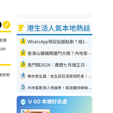
港生活人氣本地熱話
1
使用
WhatsApp預設貼圖點刪？揭1招「反向操作」還原簡潔介面 附3步實測教學
pp
2
香港山邊鐵閘邊門大開？內地客困惑意義何在！網民神回覆：呢種叫法理性防禦
3
鬼門開2026｜農曆七月撞正日全食特別邪？專家警告切忌做一事！揭4大禁忌+2招保平安
4
來好好
奪命寄生蟲｜食生菜狂瀉首現死者！疫潮惡化錄1.8萬宗病例 揭洗菜3大謬誤
5
內地客歎港人唔識老！揭港鐵保鮮級冷氣 港人求放過：咪投訴
U GO 本週好去處