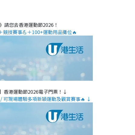
O》請您去香港運動節2026！
＋競技賽事💪＋100+運動用品攤位🔥
】香港運動節2026電子門票！↓
/ 可現場體驗多項新穎運動及觀賞賽事🔥 ↓