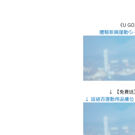
《U G
體驗新興運動💦
↓ 【免費送
↓ 設過百運動用品攤位 