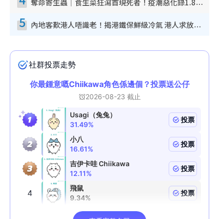
奪命寄生蟲｜食生菜狂瀉首現死者！疫潮惡化錄1.8萬宗病例 揭洗菜3大謬誤
5
內地客歎港人唔識老！揭港鐵保鮮級冷氣 港人求放過：咪投訴