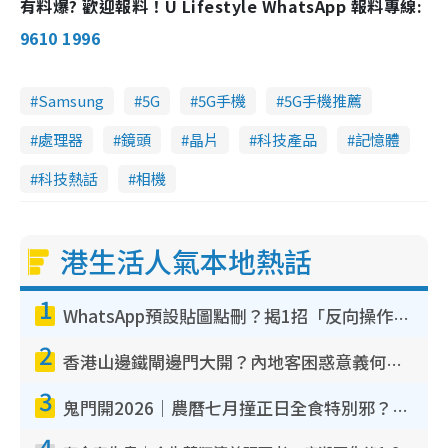
有料爆? 歡迎報料！U Lifestyle WhatsApp 報料專線:
9610 1996
Samsung
5G
5G手機
5G手機推薦
處理器
鏡頭
晶片
科技產品
記憶體
科技熱話
相機
港生活人氣本地熱話
1
WhatsApp預設貼圖點刪？揭1招「反向操作」還原簡潔介面 附3步實測教學
2
香港山邊鐵閘邊門大開？內地客困惑意義何在！網民神回覆：呢種叫法理性防禦
3
鬼門開2026｜農曆七月撞正日全食特別邪？專家警告切忌做一事！揭4大禁忌+2招保平安
4