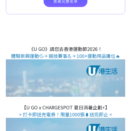
《U GO》請您去香港運動節2026！
體驗新興運動💦＋競技賽事💪＋100+運動用品攤位🔥
【U GO x CHARGESPOT 夏日消暑企劃⚡】
> 打卡即送充電券！限量1000張🔋送完即止 <