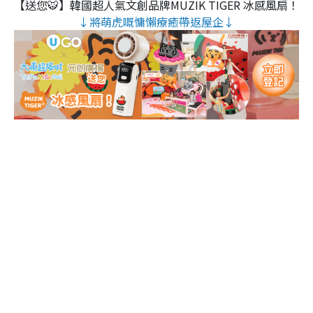
【送您🐯】韓國超人氣文創品牌MUZIK TIGER 冰感風扇！
↓將萌虎嘅慵懶療癒帶返屋企↓