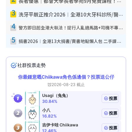
長者優惠｜都會大學長者學苑9月免費課程！多媒體/微電影創作/網絡安全 附報名方法教學
3
洗牙平靚正推介2026︱全港10大牙科診所/醫院懶人包 夜診至8點/鎮靜潔牙/醫療券適用
4
警方即日起全港大執法！捉行人亂過馬路+司機不專注駕駛！亂過馬路罰$2000
5
捐書2026︱全港13大捐書/賣書地點懶人包 二手課本最高$150＋舊書換免費咖啡/戲票