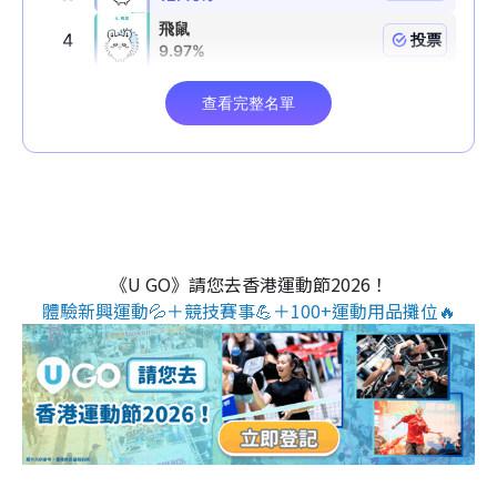
《U GO》請您去香港運動節2026！
體驗新興運動💦＋競技賽事💪＋100+運動用品攤位🔥