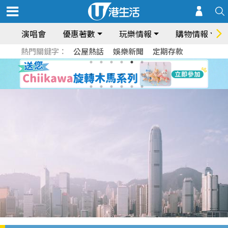
演唱會
優惠著數
玩樂情報
購物情報
熱門關鍵字：
公屋熱話
娛樂新聞
定期存款