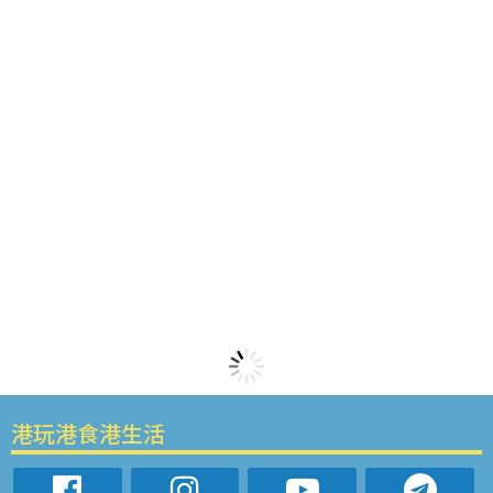
港玩港食港生活