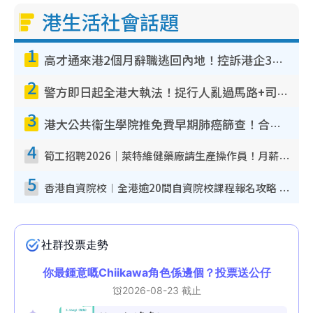
港生活社會話題
1
高才通來港2個月辭職逃回內地！控訴港企3宗罪 歎微管理極窒息
2
警方即日起全港大執法！捉行人亂過馬路+司機不專注駕駛！亂過馬路罰$2000
3
港大公共衞生學院推免費早期肺癌篩查！合資格人士將獲全額資助定期血液化驗／電腦斷層掃描／風險評估
4
筍工招聘2026｜萊特維健藥廠請生產操作員！月薪高達$1.7萬 冷氣廠房/五天工作/保證雙糧
5
香港自資院校︱全港逾20間自資院校課程報名攻略 留位費可退/申請日期/報名連結