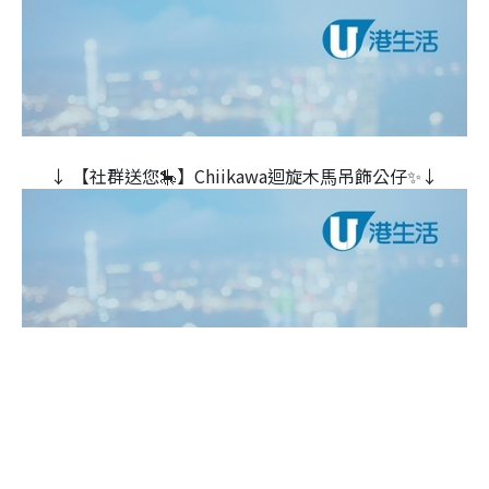
↓ 【社群送您🎠】Chiikawa迴旋木⾺吊飾公仔✨↓