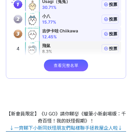
【新會員限定】《U GO》請你睇👹《蠟筆小新劇場版：千
奇百怪！我的妖怪假期》！
↓一齊睇下小新同妖怪朋友們點樣聯手拯救屋企人啦↓