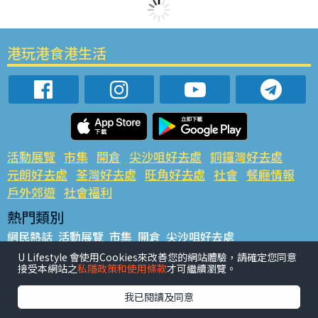
港玩港食港生活
活動展覽
市集
開倉
尖沙咀好去處
銅鑼灣好去處
元朗好去處
荃灣好去處
旺角好去處
社會
餐廳情報
戶外郊遊
社會福利
熱門類別
網民熱話
活動展覽
市集
開倉
尖沙咀好去處
銅鑼灣好去處
元朗好去處
荃灣好去處
旺角好去處
社會
U Lifestyle 會使用Cookies來改善您的網站體驗，請確定您同意
接受本網站之
私隱政策和使用條款
才可繼續瀏覽。
餐廳情報
戶外郊遊
熱門標籤
我已閱讀及同意
#UGO搵好去處
#人氣活動推介
#美食社群熱話