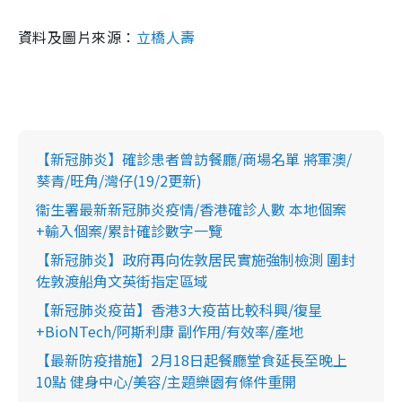
資料及圖片來源：
立橋人壽
【新冠肺炎】確診患者曾訪餐廳/商場名單 將軍澳/
葵青/旺角/灣仔(19/2更新)
衞生署最新新冠肺炎疫情/香港確診人數 本地個案
+輸入個案/累計確診數字一覽
【新冠肺炎】政府再向佐敦居民實施強制檢測 圍封
佐敦渡船角文英街指定區域
【新冠肺炎疫苗】香港3大疫苗比較科興/復星
+BioNTech/阿斯利康 副作用/有效率/產地
【最新防疫措施】2月18日起餐廳堂食延長至晚上
10點 健身中心/美容/主題樂園有條件重開