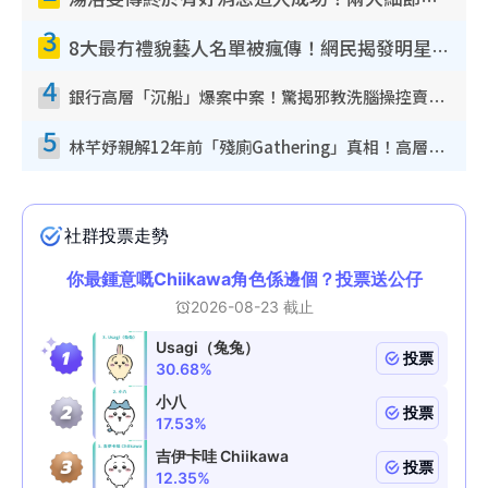
3
8大最冇禮貌藝人名單被瘋傳！網民揭發明星真面目 一致數臭呢位係無品天花板？
4
銀行高層「沉船」爆案中案！驚揭邪教洗腦操控賣淫被吞600萬 幕後黑手講多錯多
5
林芊妤親解12年前「殘廁Gathering」真相！高層解約一句話重創尊嚴至今拒返TVB