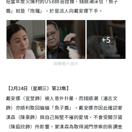
低當年放火燒村的USB錄音證據，錢順潮深信「魚子
醬」就是「拖羅」，於是派人向戴安娜下手。
+5
點擊圖片放大
【2月24日（星期三）第23集】
戴安娜（宣萱飾）被人意外扑暈，而錢順潮（潘志文
飾）亦順利取回貓貓「魚子醬」。戴安娜亦因此確認蒙
漢森（陳豪飾）與自己無堅不摧的愛情，不會受關莎黛
（陳庭欣飾）所影響。蒙漢森為取得滅門慘案的新調查