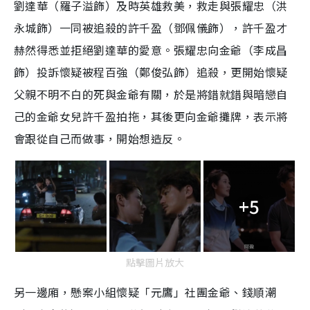
劉達華（羅子溢飾）及時英雄救美，救走與張耀忠（洪
永城飾）一同被追殺的許千盈（鄧佩儀飾），許千盈才
赫然得悉並拒絕劉達華的愛意。張耀忠向金爺（李成昌
飾）投訴懷疑被程百強（鄭俊弘飾）追殺，更開始懷疑
父親不明不白的死與金爺有關，於是將錯就錯與暗戀自
己的金爺女兒許千盈拍拖，其後更向金爺攤牌，表示將
會跟從自己而做事，開始想造反。
+5
點擊圖片放大
另一邊廂，懸案小組懷疑「元鷹」社團金爺、錢順潮