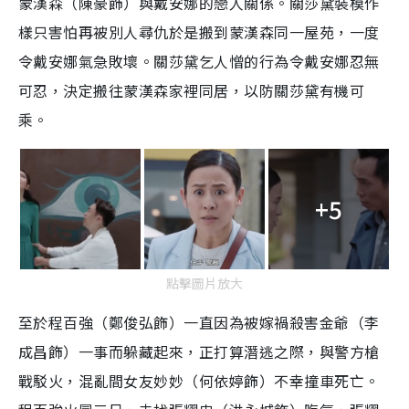
蒙漢森（陳豪飾）與戴安娜的戀人關係。關莎黛裝模作
樣只害怕再被別人尋仇於是搬到蒙漢森同一屋苑，一度
令戴安娜氣急敗壞。關莎黛乞人憎的行為令戴安娜忍無
可忍，決定搬往蒙漢森家裡同居，以防關莎黛有機可
乘。
+5
點擊圖片放大
至於程百強（鄭俊弘飾）一直因為被嫁禍殺害金爺（李
成昌飾）一事而躲藏起來，正打算潛逃之際，與警方槍
戰駁火，混亂間女友妙妙（何依婷飾）不幸撞車死亡。