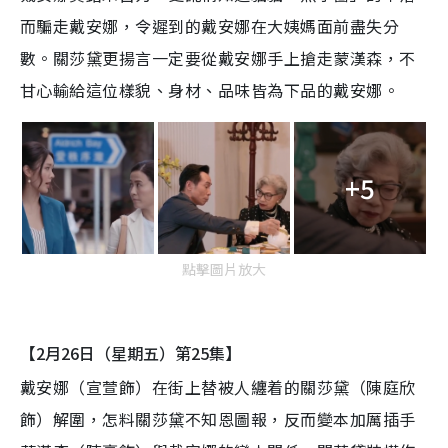
而騙走戴安娜，令遲到的戴安娜在大姨媽面前盡失分
數。關莎黛更揚言一定要從戴安娜手上搶走蒙漢森，不
甘心輸給這位樣貌、身材、品味皆為下品的戴安娜。
+5
點擊圖片放大
【2月26日（星期五）第25集】
戴安娜（宣萱飾）在街上替被人纏着的關莎黛（陳庭欣
飾）解圍，怎料關莎黛不知恩圖報，反而變本加厲插手