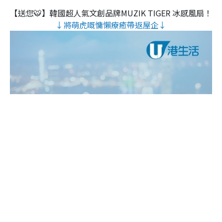
【送您🐯】韓國超人氣文創品牌MUZIK TIGER 冰感風扇！
↓將萌虎嘅慵懶療癒帶返屋企↓