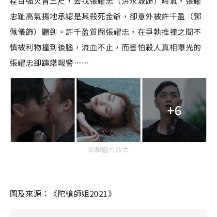
程百強火冒三尺，去找張耀忠（洪永城飾）晦氣，張耀
忠趾高氣揚地承認是其殺死金爺，卻意外被許千盈（鄧
佩儀飾）聽到。許千盈質問張耀忠，在爭執推撞之間不
慎被利物撞到後腦，流血不止，而害怕殺人真相曝光的
張耀忠卻躊躇報警⋯⋯
+6
點擊圖片放大
圖及來源：《陀槍師姐2021》