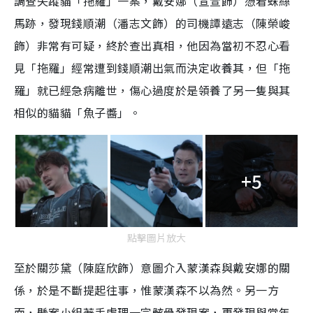
調查失蹤貓「拖羅」一案，戴安娜（宣萱飾）憑着蛛絲
馬跡，發現錢順潮（潘志文飾）的司機譚遠志（陳榮峻
飾）非常有可疑，終於查出真相，他因為當初不忍心看
見「拖羅」經常遭到錢順潮出氣而決定收養其，但「拖
羅」就已經急病離世，傷心過度於是領養了另一隻與其
相似的貓貓「魚子醬」。
+5
點擊圖片放大
至於關莎黛（陳庭欣飾）意圖介入蒙漢森與戴安娜的關
係，於是不斷提起往事，惟蒙漢森不以為然。另一方
面，懸案小組著手處理一宗骸骨發現案，更發現與當年