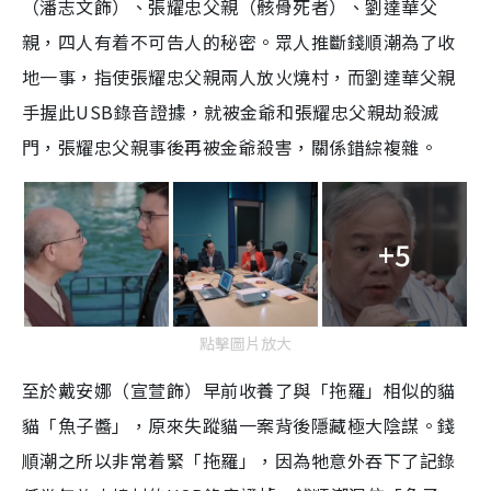
（潘志文飾）、張耀忠父親（骸骨死者）、劉達華父
親，四人有着不可告人的秘密。眾人推斷錢順潮為了收
地一事，指使張耀忠父親兩人放火燒村，而劉達華父親
手握此USB錄音證據，就被金爺和張耀忠父親劫殺滅
門，張耀忠父親事後再被金爺殺害，關係錯綜複雜。
+5
點擊圖片放大
至於戴安娜（宣萱飾）早前收養了與「拖羅」相似的貓
貓「魚子醬」，原來失蹤貓一案背後隱藏極大陰謀。錢
順潮之所以非常着緊「拖羅」，因為牠意外吞下了記錄