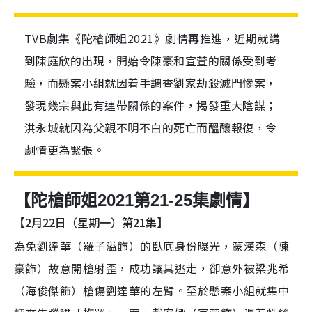
TVB劇集《陀槍師姐2021》劇情再推進，近期就講
到陳庭欣的出現，開始令陳豪和宣萱的關係受到考
驗，而懸案小組就因着手調查劉家劫殺滅門慘案，
發現幾宗與此有連帶關係的案件，揭發重大陰謀；
洪永城就因為父親不明不白的死亡而醞釀報復，令
劇情更為緊張。
【陀槍師姐2021第21-25集劇情】
【2月22日（星期一）第21集】
為免劉達華（羅子溢飾）的臥底身份曝光，蒙漢森（陳
豪飾）故意開槍射歪，成功讓其逃走，卻意外被梁兆希
（海俊傑飾）槍傷劉達華的左臂。至於懸案小組就集中