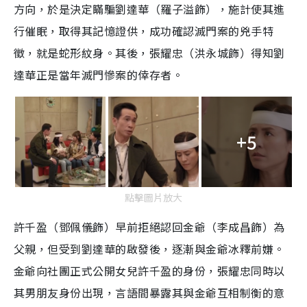
方向，於是決定瞞騙劉達華（羅子溢飾），施計使其進
行催眠，取得其記憶證供，成功確認滅門案的兇手特
徵，就是蛇形紋身。其後，張耀忠（洪永城飾）得知劉
達華正是當年滅門慘案的倖存者。
+5
點擊圖片放大
許千盈（鄧佩儀飾）早前拒絕認回金爺（李成昌飾）為
父親，但受到劉達華的啟發後，逐漸與金爺冰釋前嫌。
金爺向社團正式公開女兒許千盈的身份，張耀忠同時以
其男朋友身份出現，言語間暴露其與金爺互相制衡的意