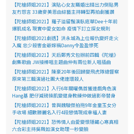
【陀槍師姐2021】演貼心女友瞞婚出錢出力倒貼男
友冇怨言 33歲麥美恩由綜藝主持轉型再拍劇獲讚
【陀槍師姐2021】羅子溢留鬚演臥底華Dee十年前
爆肌成名 現實中愛女如命 疫情下訂立探女規則
【陀槍師姐2021劇透】洪永城為上位報仇變奸走火
入魔 忠少殺害金爺嫁禍Danny令盈盈慘死
【陀槍師姐2021】天后鄭秀文包辦前四輯《陀槍》
劇集歌曲 JW接棒唱主題曲仲有兩位新人唱插曲
【陀槍師姐2021】陳豪20年後回歸變飛虎隊總督察
原來第三輯演過社團大佬連環殺人
【陀槍師姐2021】入行6年關曜儁首獲連戲角色演
Hang基 肥仔減磅操肌變健身教練仲做過影帝替身
【陀槍師姐2021】曾與魏駿傑拍拖9年金童玉女分
手收場 細數滕麗名入行4段戀情現成幸福人妻
【陀槍師姐2021】恐怖情人由愛變恨隱藏心寒真相
六合彩主持吳珮如演女助理一秒變臉