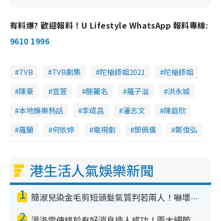
有料爆? 歡迎報料！U Lifestyle WhatsApp 報料專線:
9610 1996
TVB
TVB劇集
陀槍師姐2021
陀槍師姐
陳豪
宣萱
滕麗名
羅子溢
洪永城
本地娛樂熱話
李成昌
潘志文
陳庭欣
羅蘭
何依婷
電視劇
鄧佩儀
鄭俊弘
港生活人氣娛樂新聞
1
簡淑兒染金毛剪短頭髮氣質判若兩人！嚇壞老公麥大力都認唔出：「你做咩事？」
2
湯洛雯傳終於有好消息造人成功！兩大細節曝孕味極濃惹猜測：大肚婆先會咁！