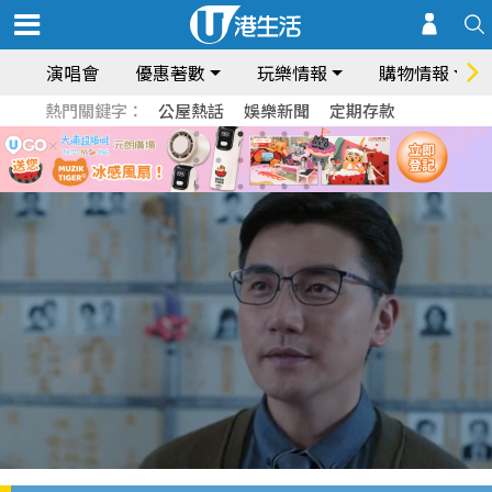
演唱會
優惠著數
玩樂情報
購物情報
熱門關鍵字：
公屋熱話
娛樂新聞
定期存款