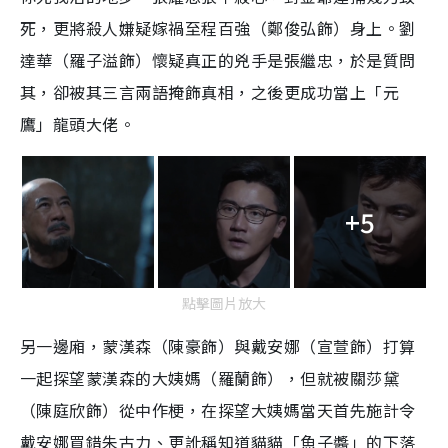
死，更將殺人嫌疑嫁禍至程百強（鄭俊弘飾）身上。劉
達華（羅子溢飾）懷疑真正的兇手是張繼忠，於是質問
其，卻被其三言兩語掩飾真相，之後更成功當上「元
鷹」龍頭大佬。
+5
點擊圖片放大
另一邊廂，蒙漢森（陳豪飾）與戴安娜（宣萱飾）打算
一起探望蒙漢森的大姨媽（羅蘭飾），但就被關莎黛
（陳庭欣飾）從中作梗，在探望大姨媽當天首先施計令
戴安娜買錯朱古力、更訛稱知道貓貓「魚子醬」的下落