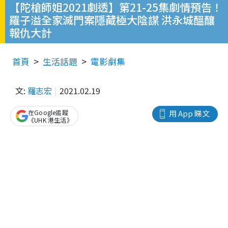
【陀槍師姐2021劇透】第21-25集劇情預告！
羅子溢全家滅門案隱藏極大陰謀 洪永城醞釀
報仇大計
首頁
生活話題
電影劇集
文:
羅志宏
2021.02.19
在Google追蹤
用 App 睇文
《UHK 港生活》