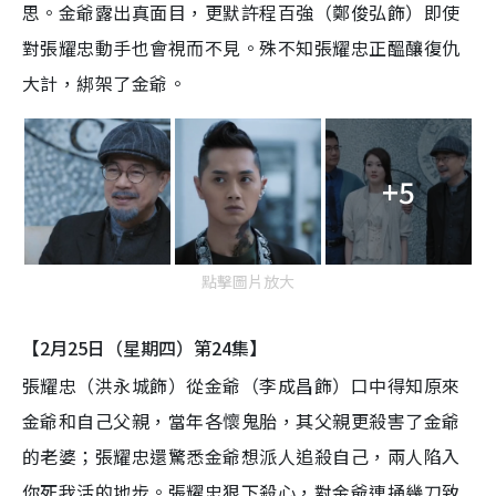
思。金爺露出真面目，更默許程百強（鄭俊弘飾）即使
對張耀忠動手也會視而不見。殊不知張耀忠正醞釀復仇
大計，綁架了金爺。
+5
點擊圖片放大
【2月25日（星期四）第24集】
張耀忠（洪永城飾）從金爺（李成昌飾）口中得知原來
金爺和自己父親，當年各懷鬼胎，其父親更殺害了金爺
的老婆；張耀忠還驚悉金爺想派人追殺自己，兩人陷入
你死我活的地步。張耀忠狠下殺心，對金爺連捅幾刀致