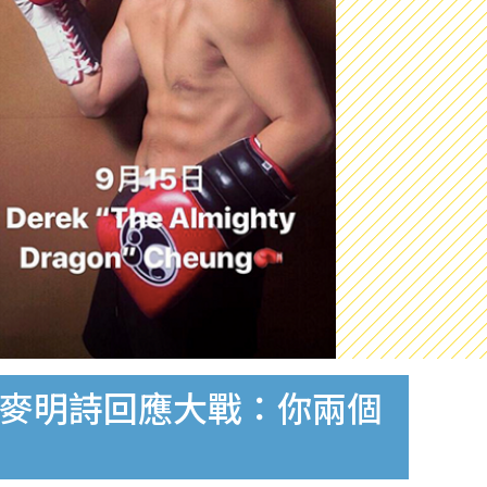
軍麥明詩回應大戰：你兩個