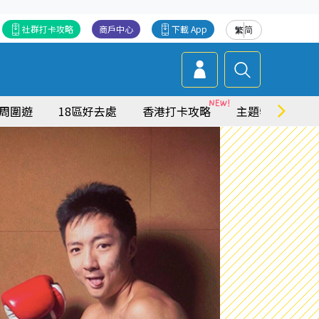
社群打卡攻略
商戶中心
下載 App
繁
简
周圍遊
18區好去處
香港打卡攻略
主題特集