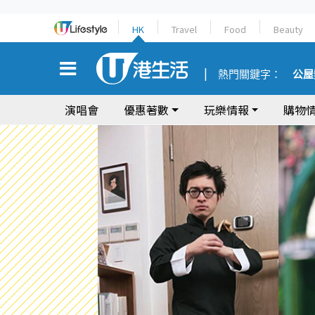
HK
Travel
Food
Beauty
熱門關鍵字：
公屋
演唱會
優惠著數
玩樂情報
購物