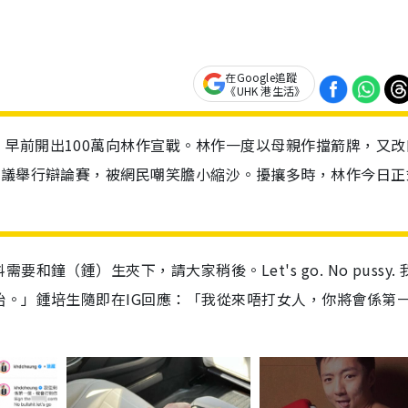
在Google追蹤
《UHK 港生活》
早前開出100萬向林作宣戰。林作一度以母親作擋箭牌，又改
建議舉行辯論賽，被網民嘲笑膽小縮沙。擾攘多時，林作今日正
（鍾）生夾下，請大家稍後。Let's go. No pussy. 
。」鍾培生隨即在IG回應：「我從來唔打女人，你將會係第