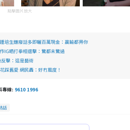
點擊圖片放大
 鍾培生嫌廢話多即曬百萬現金：贏輸都畀你
林作IG晒打拳相還擊：驚都未驚過
後反擊：這是藝術
花踩舊愛 網民轟：好冇風度！
報料專線:
9610 1996
熱話