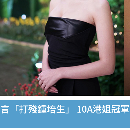
言「打殘鍾培生」 10A港姐冠