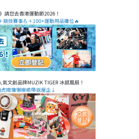
O》請您去香港運動節2026！
＋競技賽事💪＋100+運動用品攤位🔥
氣文創品牌MUZIK TIGER 冰感風扇！
萌虎嘅慵懶療癒帶返屋企↓