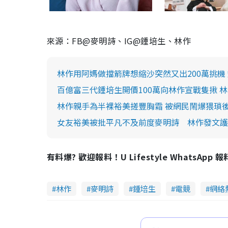
來源：FB@麥明詩、IG@鍾培生、林作
林作用阿媽做擋箭牌想縮沙突然又出200萬挑機
百億富三代鍾培生開價100萬向林作宣戰隻揪 
林作親手為半裸裕美搓豐胸霜 被網民鬧爆猥瑣
女友裕美被批平凡不及前度麥明詩 林作發文護
有料爆? 歡迎報料！U Lifestyle WhatsApp 
林作
麥明詩
鍾培生
電競
網絡