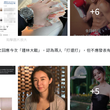
+6
點擊圖片放大
文回應今次「鍾林大戰」，認為兩人「打還打」，但不應發表
+5