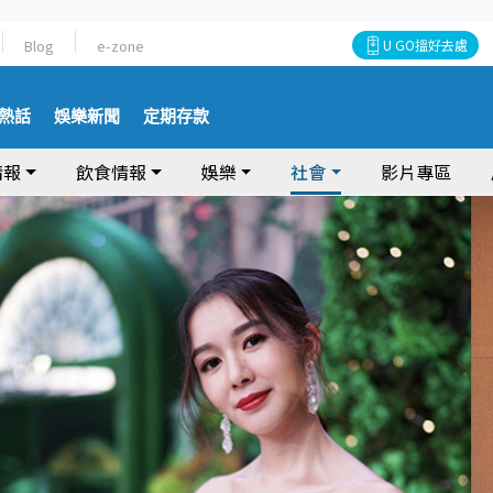
Blog
e-zone
U GO搵好去處
熱話
娛樂新聞
定期存款
情報
飲食情報
娛樂
社會
影片專區