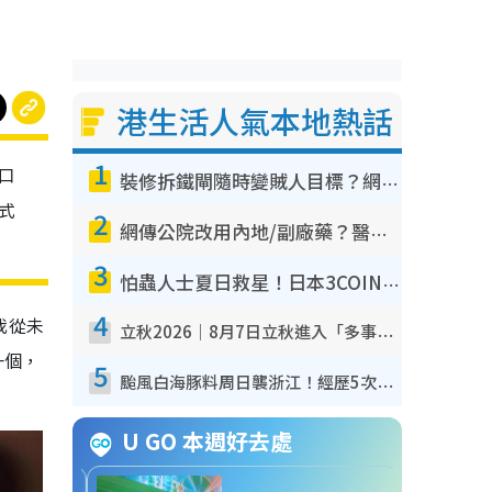
港生活人氣本地熱話
1
口
裝修拆鐵閘隨時變賊人目標？網民揭2大關鍵用途：裝新式等於白裝？附新舊鐵閘分別
式
2
網傳公院改用內地/副廠藥？醫生拆解正副廠分別 揭4類人換藥隨時出事
3
怕蟲人士夏日救星！日本3COINS爆紅驅蟲神器$45起 1招「全程免觸碰」輕鬆搞定小強
4
我從未
立秋2026｜8月7日立秋進入「多事之秋」 3件事唔做得！專家教6招開運 清枱頭／銀包納氣接好運
一個，
5
颱風白海豚料周日襲浙江！經歷5次「眼牆置換」極罕見 成登陸內地最長途颱風
U GO 本週好去處