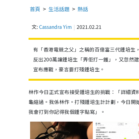
首頁
生活話題
熱話
文:
Cassandra Yim
2021.02.21
有「香港電競之父」之稱的百億富三代鍾培生，
反出200萬讓鍾培生「畀佢打一鑊」，又忽然
宣布應戰，豪言要打殘鍾培生。
林作今日正式宣布接受鍾培生的挑戰：「詳細資料需要和鐘
龜縮過。我係林作。打殘鍾培生計計劃，今日開始
我會打到你記得我個鍾字點寫」。