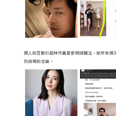
兩人的互動引起林作舊愛麥明詩關注，她罕有撰
別歧視的言論。