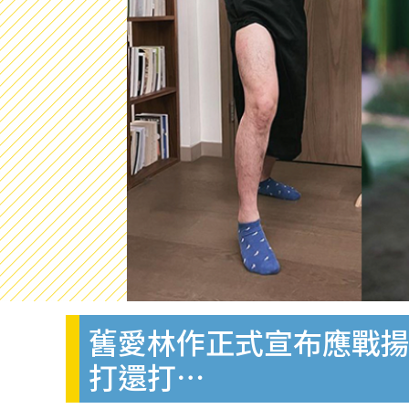
舊愛林作正式宣布應戰揚
打還打⋯