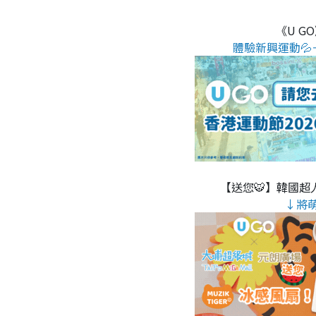
《U G
體驗新興運動💦
【送您🐯】韓國超人
↓將