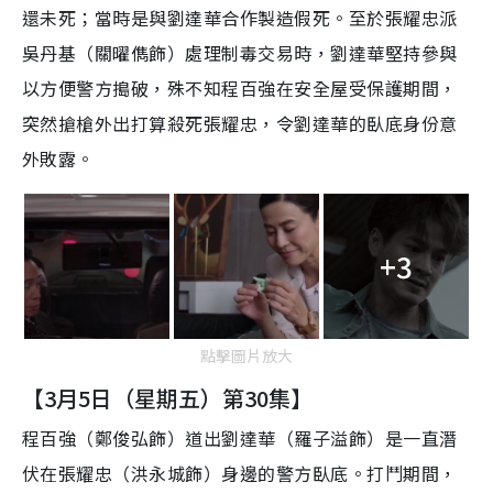
還未死；當時是與劉達華合作製造假死。至於張耀忠派
吳丹基（關曜儁飾）處理制毒交易時，劉達華堅持參與
以方便警方搗破，殊不知程百強在安全屋受保護期間，
突然搶槍外出打算殺死張耀忠，令劉達華的臥底身份意
外敗露。
+3
點擊圖片放大
【3月5日（星期五）第30集】
程百強（鄭俊弘飾）道出劉達華（羅子溢飾）是一直潛
伏在張耀忠（洪永城飾）身邊的警方臥底。打鬥期間，