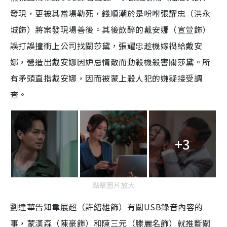
發現，更被其當場勒死，錢順潮於是吩咐張耀忠（洪永
城飾）將案發現場善後。其後飲醉的戴安娜（宣萱飾）
誤打誤撞衝上公司找關莎黛，張耀忠趁機嫁禍給戴安
娜，營造出戴安娜因妒忌情敵而動殺機殺害關莎黛。所
有矛頭直指戴安娜，因而被蒙上殺人犯的嫌疑接受調
查。
+3
點擊圖片放大
劉達華告知韋展超（許紹雄飾）有關USB錄音內容的
事，蒙漢森（陳豪飾）和陳三元（滕麗名飾）就推斷關