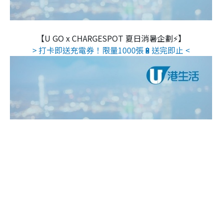
【U GO x CHARGESPOT 夏日消暑企劃⚡】
> 打卡即送充電券！限量1000張🔋送完即止 <