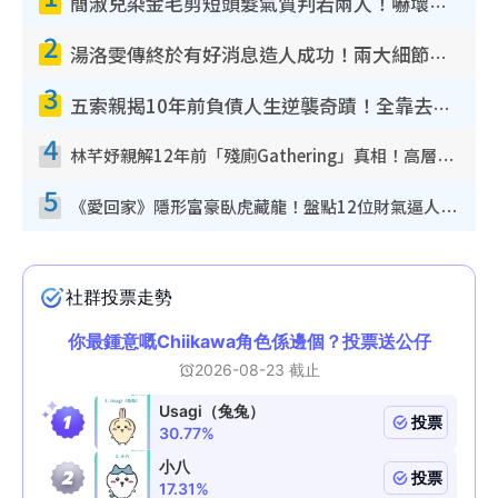
簡淑兒染金毛剪短頭髮氣質判若兩人！嚇壞老公麥大力都認唔出：「你做咩事？」
2
湯洛雯傳終於有好消息造人成功！兩大細節曝孕味極濃惹猜測：大肚婆先會咁！
3
五索親揭10年前負債人生逆襲奇蹟！全靠去一地方轉運後即遇上馬先生
4
林芊妤親解12年前「殘廁Gathering」真相！高層解約一句話重創尊嚴至今拒返TVB
5
《愛回家》隱形富豪臥虎藏龍！盤點12位財氣逼人的有錢藝人：呢位靚女3億身家唔憂做