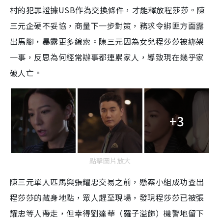
村的犯罪證據USB作為交換條件，才能釋放程莎莎。陳
三元企硬不妥協，商量下一步對策，務求令綁匪方面露
出馬腳，暴露更多線索。陳三元因為女兒程莎莎被綁架
一事，反思為何經常辦事都連累家人，導致現在幾乎家
破人亡。
+3
點擊圖片放大
陳三元單人匹馬與張耀忠交易之前，懸案小組成功查出
程莎莎的藏身地點，眾人趕至現場，發現程莎莎已被張
耀忠等人帶走，但幸得劉達華（羅子溢飾）機警地留下