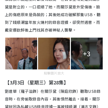
黛是對立的，一口拒絕了她。而關莎黛意外受傷後，臉
上的傷疤原來是偽裝的；其後她成功破解那隻USB，聽
到了錢順潮當年放火燒村的錄音證據，卻突然遇害，而
戴安娜飲醉後上門找其亦被神秘人襲擊。
+3
點擊圖片放大
【3月3日（星期三）第28集】
劉達華（羅子溢飾）在關莎黛（陳庭欣飾）聽取USB錄
音時，在旁偷取錄音內容，其後憤然離去。接着，關莎
黛就因為私藏USB錄音證據一事被錢順潮（潘志文飾）