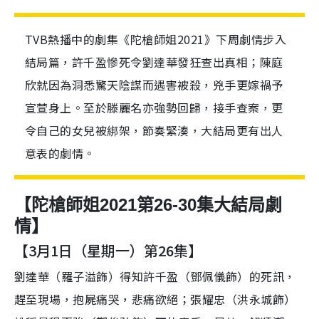
TVB熱播中的劇集《陀槍師姐2021》下周劇情步入
結局篇，許千盈慘死令劉達華發狂查出真相；陳庭
欣就因為洞悉驚天陰謀而遇害被殺，兇手更嫁禍予
宣萱身上。至於滕麗名亦強勢回歸，接手查案，更
令自己的女兒被綁架，節奏緊湊，大結局更有出人
意表的劇情。
【陀槍師姐2021第26-30集大結局劇
情】
【3月1日（星期一）第26集】
劉達華（羅子溢飾）得知許千盈（鄧佩儀飾）的死訊，
趕至現場，抱屍痛哭，悲痛欲絕；張耀忠（洪永城飾）