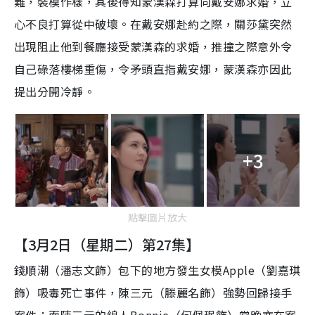
難，裝模作樣，其後得知蒙漢森打算向戴安娜求婚，立
心不良打算從中破壞。在戴安娜赴約之際，關莎黛突然
出現阻止他到餐廳接受蒙漢森的求婚，推撞之際意外令
自己碌落樓梯重傷，令矛頭直指戴安娜，蒙漢森亦因此
提出分開冷靜。
+3
點擊圖片放大
【3月2日（星期二）第27集】
錢順潮（潘志文飾）包下的地方發生女模Apple（劉嘉琪
飾）吸毒死亡事件，陳三元（滕麗名飾）強勢回歸接手
案件；而陳三元的線人Bonnie（何佩珉飾）當晚亦在案