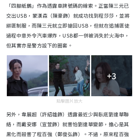
「四腳紙鶴」作為透露車牌號碼的線索。正當陳三元已
交出USB，蒙漢森（陳豪飾）就成功找到程莎莎，並將
綁匪制服，而陳三元就立即搶回USB，但就在追捕匪徒
過程中意外令汽車爆炸，USB都一併被消失於火海中，
但其實亦是警方設下的圈套。
+3
點擊圖片放大
另外，韋展超（許紹雄飾）透露最近少與臥底劉達華聯
絡，而戴安娜（宣萱飾）就害怕劉達華變節，擔心是其
黑化而殺害了程百強（鄭俊弘飾）。不過，原來程百強