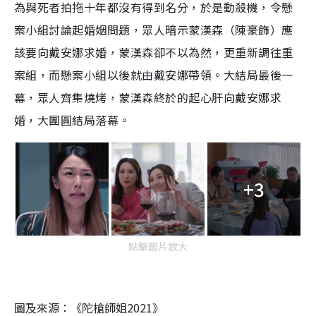
為與死者拍拖十年都沒有得到名分，於是動殺機，令懸
案小組討論起婚姻問題，眾人暗示蒙漢森（陳豪飾）應
該要向戴安娜求婚，蒙漢森卻不以為然，更重新調往重
案組，而懸案小組以後就由戴安娜帶領。大結局最後一
幕，眾人齊集燒烤，蒙漢森終於的起心肝向戴安娜求
婚，大團圓結局落幕。
+3
點擊圖片放大
圖及來源：《陀槍師姐2021》