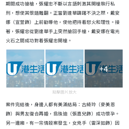
期間成功搶槍，張耀忠不斷以言語刺激其開槍執行私
刑，想使其恨錯難翻。正當劉達華躊躇不決之際，戴安
娜（宣萱飾）上前勸導他，使他把持着怒火和理性。接
著，張耀忠從劉達華手上突然搶回手槍，戴安娜在電光
火石之間成功對着張耀忠開槍。
+4
點擊圖片放大
案件完結後，身邊人都有美滿結局：古綺玲（麥美恩
飾）與男友復合再婚，翁珠迪（張嘉兒飾）成功懷孕。
另一邊廂，有一宗情殺案發生，女兇手（雷深如飾）因