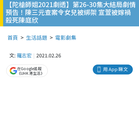
【陀槍師姐2021劇透】第26-30集大結局劇情
預告！陳三元查案令女兒被綁架 宣萱被嫁禍
殺死陳庭欣
首頁
生活話題
電影劇集
文:
羅志宏
2021.02.26
在Google追蹤
用 App 睇文
《UHK 港生活》