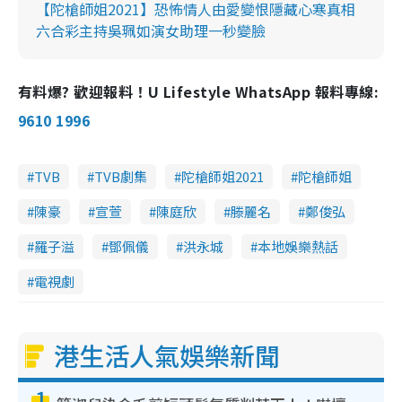
【陀槍師姐2021】恐怖情人由愛變恨隱藏心寒真相
六合彩主持吳珮如演女助理一秒變臉
有料爆? 歡迎報料！U Lifestyle WhatsApp 報料專線:
9610 1996
TVB
TVB劇集
陀槍師姐2021
陀槍師姐
陳豪
宣萱
陳庭欣
滕麗名
鄭俊弘
羅子溢
鄧佩儀
洪永城
本地娛樂熱話
電視劇
港生活人氣娛樂新聞
1