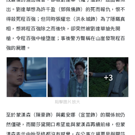
出。劉達華想為許千盈（鄧佩儀飾）的死而報仇，恨不
得殺死程百強；但同時張耀忠（洪永城飾）為了隱瞞真
相，想將程百強除之而後快，卻突然被劉達華搶先開
槍，令程百強中槍墮崖；事後警方聲稱在山崖發現程百
強的屍體。
+3
點擊圖片放大
至於蒙漢森（陳豪飾）與戴安娜（宣萱飾）的關係就仍
然僵硬，而關莎黛開口希望能與蒙漢森再續前緣，但蒙
漢森表示由始至終都沒有感覺，在公事立場更是與關莎