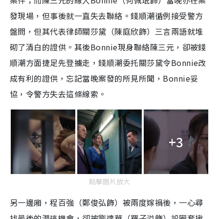
發現場，但事後就一直失去聯絡。錢順潮循例接受警方
盤問，但其代表律師關莎黛（陳庭欣飾）三言兩語就堆
砌了清白的證供。其後Bonnie現身聯絡陳三元，卻被錢
順潮方面捷足先登擄走，錢順潮委托關莎黛令Bonnie改
成有利的證供，忘記當晚案發的所見所聞，Bonnie妥
協，令警方失去這條線索。
+3
點擊圖片放大
另一邊廂，程百強（鄭俊弘飾）被兩度嫁禍後，一心尋
找最後的潛逃機會，卻被劉達華（羅子溢飾）設圈套揪