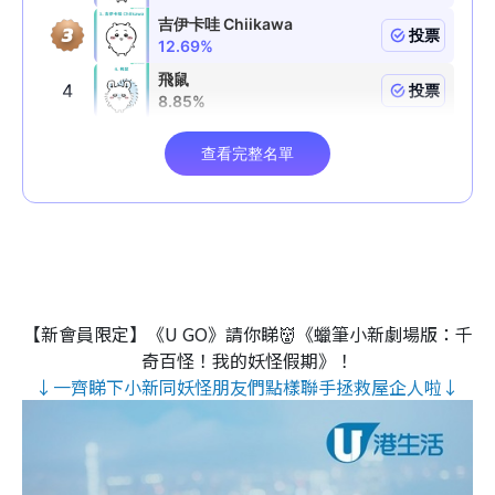
【新會員限定】《U GO》請你睇👹《蠟筆小新劇場版：千
奇百怪！我的妖怪假期》！
↓一齊睇下小新同妖怪朋友們點樣聯手拯救屋企人啦↓