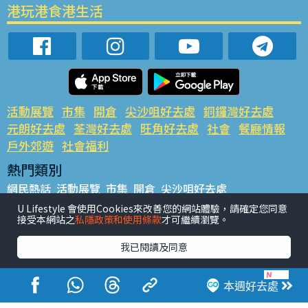
港玩港食港生活
活動展覽
市集
開倉
尖沙咀好去處
銅鑼灣好去處
元朗好去處
荃灣好去處
旺角好去處
社會
餐廳情報
戶外郊遊
社會福利
熱門類別
網民熱話
活動展覽
市集
開倉
尖沙咀好去處
銅鑼灣好去處
元朗好去處
荃灣好去處
旺角好去處
社會
U Lifestyle 會使用Cookies來改善您的網站體驗，請確定您同意
接受本網站之
私隱政策和使用條款
才可繼續瀏覽。
餐廳情報
戶外郊遊
熱門標籤
我已閱讀及同意
#UGO搵好去處
#人氣活動推介
#美食社群熱話
#親子玩樂好去處
#ULifestyle應用程式
#限時搶
本週好去處
#UJetso禮物放送
#ULifestyle商戶中心
#著數
#網絡熱話