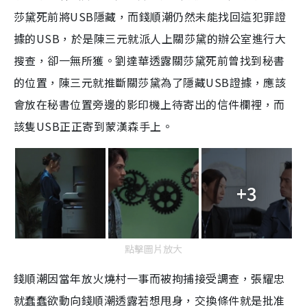
莎黛死前將USB隱藏，而錢順潮仍然未能找回這犯罪證
據的USB，於是陳三元就派人上關莎黛的辦公室進行大
搜查，卻一無所獲。劉達華透露關莎黛死前曾找到秘書
的位置，陳三元就推斷關莎黛為了隱藏USB證據，應該
會放在秘書位置旁邊的影印機上待寄出的信件欄裡，而
該隻USB正正寄到蒙漢森手上。
+3
點擊圖片放大
錢順潮因當年放火燒村一事而被拘捕接受調查，張耀忠
就蠢蠢欲動向錢順潮透露若想甩身，交換條件就是批准