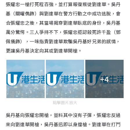
張耀忠一槍打死程百強，並打算報復叛徒劉達華。吳丹
基（關曜儁飾）與劉達華在警方行動之中成功逃脫，會
合張耀忠之後，其當場揭穿劉達華臥底的身份，吳丹基
萬分驚愕。三人爭持不下，張耀忠拒認殺死許千盈（鄧
佩儀飾），一味指責劉達華欺騙吳丹基好兄弟的感情，
更讓吳丹基決定向其或劉達華開槍。
+4
點擊圖片放大
吳丹基向張耀忠開槍，豈料其中沒有子彈，張耀忠反過
來向劉達華開槍，吳丹基迅即以身擋槍。劉達華在打鬥