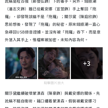
訛稱是程百強（鄭俊弘飾）下的毒手。另外，錢順潮
（潘志文飾）雖已從戴安娜（宣萱飾）手上奪回「拖
羅」，卻發現該貓不是「拖羅」；關莎黛（陳庭欣飾）
思前想後，發現了「拖羅」的秘密，原來錢順潮一直心
急尋回USB錄音證據，並沒有被「拖羅」吞下，而是意
外落入其手上，惟檔案被加密，未知內容為何。
+3
點擊圖片放大
關莎黛繼續破壞蒙漢森（陳豪飾）與戴安娜的關係，先
訛稱不黯自衛術，藉口纏着蒙漢森，假裝被戴安娜刁