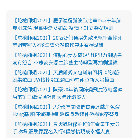
【陀槍師姐2021】羅子溢留鬚演臥底華Dee十年前
爆肌成名 現實中愛女如命 疫情下訂立探女規則
【陀槍師姐2021】28歲鄧佩儀演失散黑幫千金慘死
華姐奪冠入行8年曾公然搲撈只求有得試鏡
【陀槍師姐2021】演貼心女友瞞婚出錢出力倒貼男
友冇怨言 33歲麥美恩由綜藝主持轉型再拍劇獲讚
【陀槍師姐2021】天后鄭秀文包辦前四輯《陀槍》
劇集歌曲 JW接棒唱主題曲仲有兩位新人唱插曲
【陀槍師姐2021】陳豪20年後回歸變飛虎隊總督察
原來第三輯演過社團大佬連環殺人
【陀槍師姐2021】入行6年關曜儁首獲連戲角色演
Hang基 肥仔減磅操肌變健身教練仲做過影帝替身
【陀槍師姐2021】曾與魏駿傑拍拖9年金童玉女分
手收場 細數滕麗名入行4段戀情現成幸福人妻