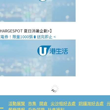
 CHARGESPOT 夏日消暑企劃⚡】
電券！限量1000張🔋送完即止 <
活動展覽
市集
開倉
尖沙咀好去處
銅鑼灣好去處
餐廳情報
戶外郊遊
社會福利