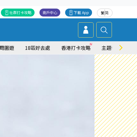
社群打卡攻略
商戶中心
下載 App
繁
简
周圍遊
18區好去處
香港打卡攻略
主題特集