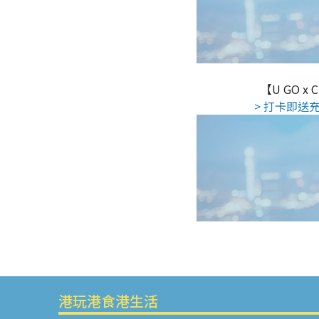
【U GO x
> 打卡即送充
港玩港食港生活