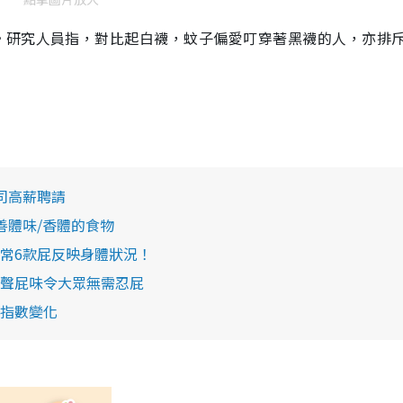
。研究人員指，對比起白襪，蚊子偏愛叮穿著黑襪的人，亦排
司高薪聘請
善體味/香體的食物
常6款屁反映身體狀況！
聲屁味令大眾無需忍屁
指數變化