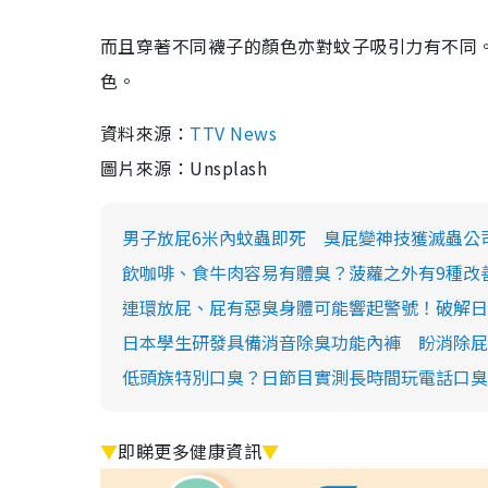
而且穿著不同襪子的顏色亦對蚊子吸引力有不同
色。
資料來源：
TTV News
圖片來源：Unsplash
男子放屁6米內蚊蟲即死 臭屁變神技獲滅蟲公
飲咖啡、食牛肉容易有體臭？菠蘿之外有9種改
連環放屁、屁有惡臭身體可能響起警號！破解日
日本學生研發具備消音除臭功能內褲 盼消除屁
低頭族特別口臭？日節目實測長時間玩電話口臭
▼
即睇更多健康資訊
▼