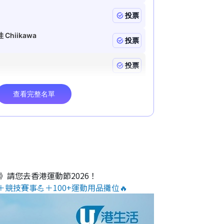
O》請您去香港運動節2026！
＋競技賽事💪＋100+運動用品攤位🔥