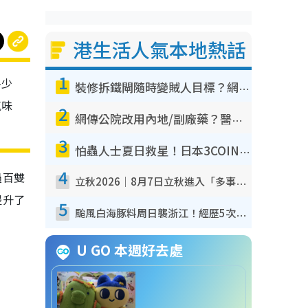
港生活人氣本地熱話
1
多少
裝修拆鐵閘隨時變賊人目標？網民揭2大關鍵用途：裝新式等於白裝？附新舊鐵閘分別
氣味
2
網傳公院改用內地/副廠藥？醫生拆解正副廠分別 揭4類人換藥隨時出事
3
怕蟲人士夏日救星！日本3COINS爆紅驅蟲神器$45起 1招「全程免觸碰」輕鬆搞定小強
4
過百雙
立秋2026｜8月7日立秋進入「多事之秋」 3件事唔做得！專家教6招開運 清枱頭／銀包納氣接好運
提升了
5
颱風白海豚料周日襲浙江！經歷5次「眼牆置換」極罕見 成登陸內地最長途颱風
U GO 本週好去處