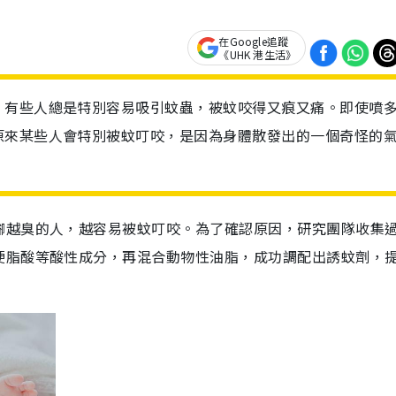
在Google追蹤
《UHK 港生活》
。有些人總是特別容易吸引蚊蟲，被蚊咬得又痕又痛。即使噴
原來某些人會特別被蚊叮咬，是因為身體散發出的一個奇怪的
腳越臭的人，越容易被蚊叮咬。為了確認原因，研究團隊收集
硬脂酸等酸性成分，再混合動物性油脂，成功調配出誘蚊劑，