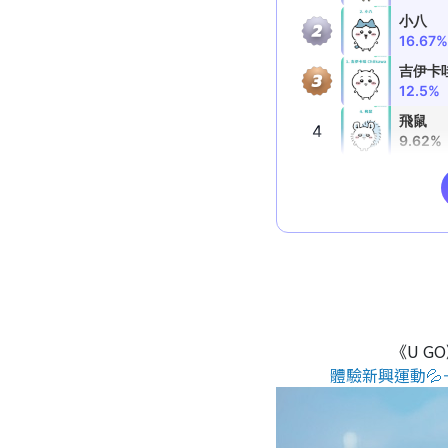
《U G
體驗新興運動💦