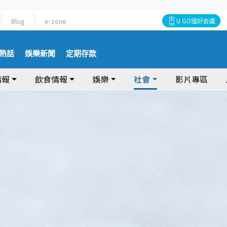
Blog
e-zone
U GO搵好去處
熱話
娛樂新聞
定期存款
情報
飲食情報
娛樂
社會
影片專區