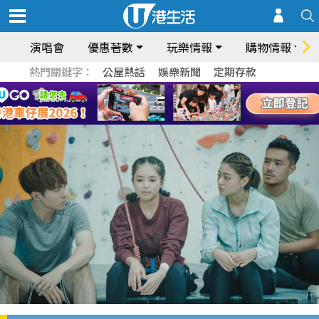
演唱會
優惠著數
玩樂情報
購物情報
熱門關鍵字：
公屋熱話
娛樂新聞
定期存款