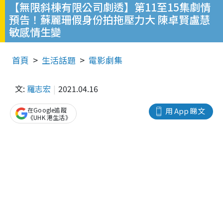
【無限斜棟有限公司劇透】第11至15集劇情
預告！蘇麗珊假身份拍拖壓力大 陳卓賢盧慧
敏感情生變
首頁
生活話題
電影劇集
文:
羅志宏
2021.04.16
在Google追蹤
用 App 睇文
《UHK 港生活》