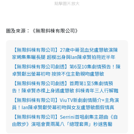
點擊圖片放大
圖及來源：《無限斜棟有限公司》
【無限斜棟有限公司】27歲中哥混血兒盧慧敏演陳
家晞集集曬長腿 超模出身與Ian陳卓賢拍拖近半年
【無限斜棟有限公司劇透】第6至10集劇情預告！陳
卓賢獻出螢幕初吻 按捺不住主動親吻盧慧敏
【無限斜棟有限公司劇透】首周第1至5集劇情預
告！陳卓賢赤祼上身遇盧慧敏 斜棟青年三人行解難
【無限斜棟有限公司】ViuTV新劇劇情簡介+主角演
員！Ian陳卓賢獻熒幕初吻與女友盧慧敏戲假情真
【無限斜棟有限公司】Serrini首唱劇集主題曲《自
由散步》演唱會賣兩萬八「總理套票」秒速售罊