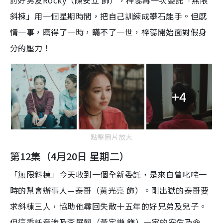
討好男友Rocky（陳安立 飾），梓蕊再一次委託「無限
斜棟」用一個星期時間，把自己訓練成攀石能手。但感
情一事，瞞得了一時，瞞不了一世，梓蕊開始面對假身
分的壓力！
+4
點擊圖片放大
第12集（4月20日 星期二）
「無限斜棟」今天收到一個全新委託，是來自曾叱咤一
時的幫會辦事人—泰哥（黃光亮 飾）。剛出獄的泰哥要
求斜棟三人，協助他尋回失散十五年的好兄弟及兒子。
但這委託竟涉及李展翹（黃定謙 飾）一家的安危及命