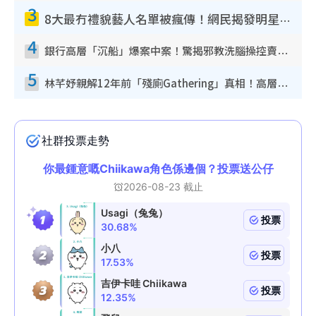
3
8大最冇禮貌藝人名單被瘋傳！網民揭發明星真面目 一致數臭呢位係無品天花板？
4
銀行高層「沉船」爆案中案！驚揭邪教洗腦操控賣淫被吞600萬 幕後黑手講多錯多
5
林芊妤親解12年前「殘廁Gathering」真相！高層解約一句話重創尊嚴至今拒返TVB