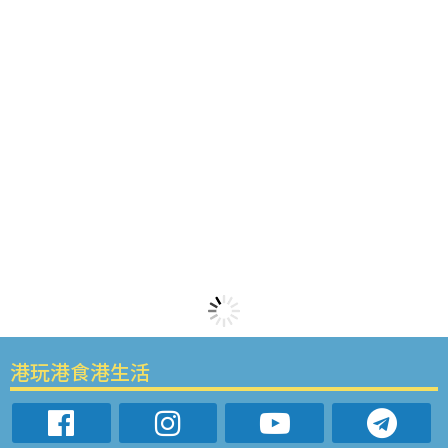
港玩港食港生活