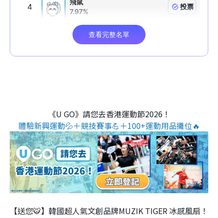
《U GO》請您去香港運動節2026！
體驗新興運動💦＋競技賽事💪＋100+運動用品攤位🔥
【送您🐯】韓國超人氣文創品牌MUZIK TIGER 冰感風扇！