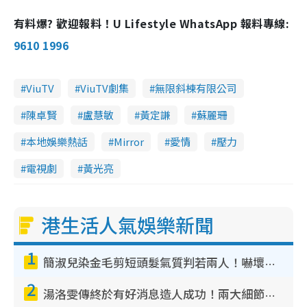
有料爆? 歡迎報料！U Lifestyle WhatsApp 報料專線:
9610 1996
ViuTV
ViuTV劇集
無限斜棟有限公司
陳卓賢
盧慧敏
黃定謙
蘇麗珊
本地娛樂熱話
Mirror
愛情
壓力
電視劇
黃光亮
港生活人氣娛樂新聞
1
簡淑兒染金毛剪短頭髮氣質判若兩人！嚇壞老公麥大力都認唔出：「你做咩事？」
2
湯洛雯傳終於有好消息造人成功！兩大細節曝孕味極濃惹猜測：大肚婆先會咁！