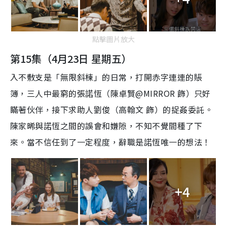
點擊圖片放大
第15集（4月23日 星期五）
入不敷支是「無限斜棟」的日常，打開赤字連連的賬
簿，三人中最窮的張諾恆（陳卓賢@MIRROR 飾）只好
瞞著伙伴，接下求助人劉俊（高翰文 飾）的捉姦委託。
陳家晞與諾恆之間的誤會和嫌隙，不知不覺間種了下
來。當不信任到了一定程度，辭職是諾恆唯一的想法！
+4