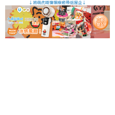
↓將萌虎嘅慵懶療癒帶返屋企↓