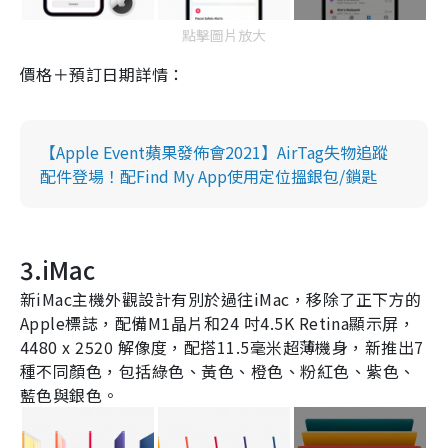
點擊圖片放大
價格＋預訂日期詳情：
【Apple Event蘋果發佈會2021】AirTag失物追蹤
配件登場！配Find My App使用定位搵銀包/鎖匙
3.iMac
新
iMac
主機外觀設計有別於過往
iMac
，移除了正下方的
Apple
標誌，配備
M1
晶片和
24
吋
4.5K Retina
顯示屏，
4480 x 2520
解像度，配搭
11.5
毫米超薄機身，新推出
7
種不同顏色，包括綠色、黃色、橙色、粉紅色、紫色、
藍色與銀色。