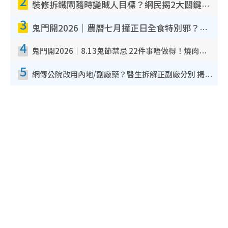
2
裝修拆鐵閘隨時變賊人目標？網民揭2大關鍵用途：裝新式等於白裝？附新舊鐵閘分別
3
鬼門開2026｜農曆七月撞正日全食特別邪？專家警告切忌做一事！揭4大禁忌+2招保平安
4
鬼門開2026｜8.13鬼節禁忌 22件事唔做得！燒肉、刺身要少食？半夜勿吹口哨/打呢個電話
5
網傳公院改用內地/副廠藥？醫生拆解正副廠分別 揭4類人換藥隨時出事