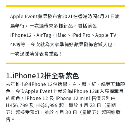
Apple Event蘋果發布會2021在香港時間4月21日凌
晨舉行，一次過帶來多樣新品，包括紫色
iPhone12、AirTag、iMac、iPad Pro、Apple TV
4K等等，今次就為大家準備好蘋果發佈會懶人包，
一次過睇清發表會重點！
1.iPhone12
推全新紫色
去年推出的
iPhone 12
包括黑、白、藍、紅、綠等五種顏
色，今次
Apple Event
上就公佈
iPhone 12
加入亮麗奪目
的紫色。
iPhone 12
及
iPhone 12 mini
售價分別由
HK$6
,
799
及
HK$5
,
999
起，將於 4 月 23 日（星期
五）起接受預訂，並於 4 月 30 日（星期五）起開始發
售。