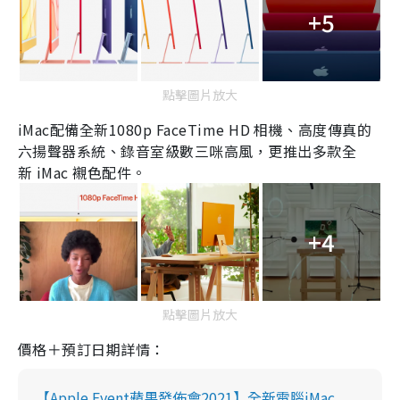
+5
點擊圖片放大
iMac
配備全新
1080p FaceTime HD
相機、高度傳真的
六揚聲器系統、錄音室級數三咪高風，更推出多款全
新
iMac
襯色配件。
+4
點擊圖片放大
價格＋預訂日期詳情：
【Apple Event蘋果發佈會2021】全新電腦iMac