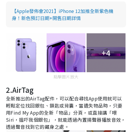
【Apple發佈會2021】iPhone 12加推全新紫色機
身！新色預訂日期+開售日期詳情
+4
點擊圖片放大
2.AirTag
全新推出的
AirTag
配件，可以配合尋找
App
使用就可以
輕鬆定位找回銀包、鎖匙或背囊，當遺失物品時，只要
用
Find My App
的全新「物品」分頁，或直接講「喂
Siri
，搵吓我個銀包」，就能透過內置揚聲器播放音效，
透過聲音找到它的藏身之處。