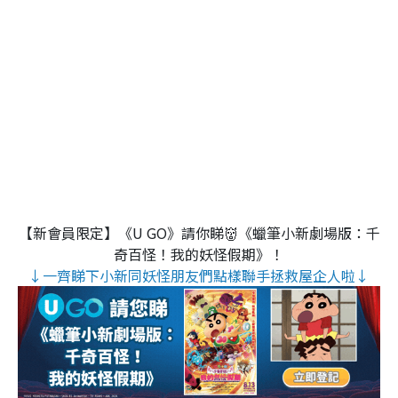
【新會員限定】《U GO》請你睇👹《蠟筆小新劇場版：千
奇百怪！我的妖怪假期》！
↓一齊睇下小新同妖怪朋友們點樣聯手拯救屋企人啦↓