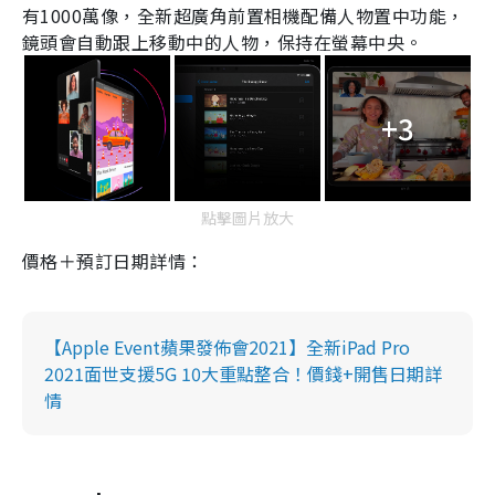
有
1000
萬像，全新超廣角前置相機配備人物置中功能，
鏡頭會自動跟上移動中的人物，保持在螢幕中央。
+3
點擊圖片放大
價格＋預訂日期詳情：
【Apple Event蘋果發佈會2021】全新iPad Pro
2021面世支援5G 10大重點整合！價錢+開售日期詳
情