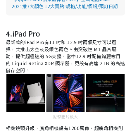
2021推7大顏色 12大賣點!規格/功能/價錢/預訂日期
4.iPad Pro
最新款的
iPad Pro
有
11
吋和
12.9
吋兩個尺寸可以選
擇，共推出太空灰及銀色兩色。由突破性
M1
晶片驅
動，提供超極速的
5G
支援，當中
12.9
吋配備絢麗奪目
的
Liquid Retina XDR
顯示器，更設有高達
2TB
的高速
儲存空間。
+2
點擊圖片放大
相機鏡頭升級，廣角相機設有
1200
萬像，超廣角相機則