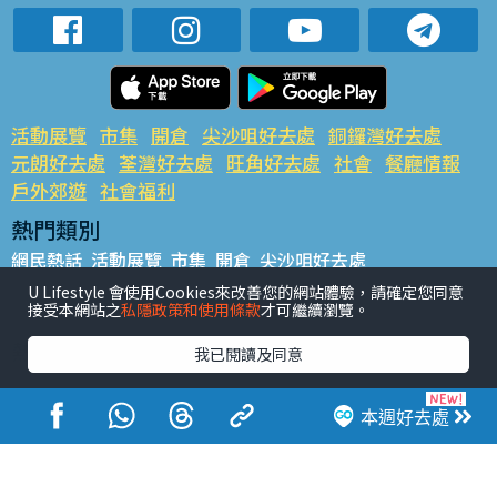
活動展覽
市集
開倉
尖沙咀好去處
銅鑼灣好去處
元朗好去處
荃灣好去處
旺角好去處
社會
餐廳情報
戶外郊遊
社會福利
熱門類別
網民熱話
活動展覽
市集
開倉
尖沙咀好去處
銅鑼灣好去處
元朗好去處
荃灣好去處
旺角好去處
社會
U Lifestyle 會使用Cookies來改善您的網站體驗，請確定您同意
接受本網站之
私隱政策和使用條款
才可繼續瀏覽。
餐廳情報
戶外郊遊
熱門標籤
我已閱讀及同意
#UGO搵好去處
#人氣活動推介
#美食社群熱話
#親子玩樂好去處
#ULifestyle應用程式
#限時搶
本週好去處
#UJetso禮物放送
#ULifestyle商戶中心
#著數
#網絡熱話
香港經濟日報版權所有©2026