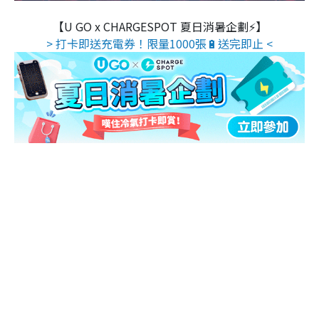
【U GO x CHARGESPOT 夏日消暑企劃⚡】
> 打卡即送充電券！限量1000張🔋送完即止 <