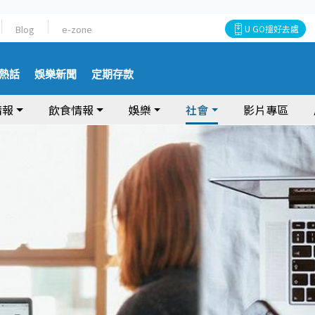
Blog
e-zone
U GO搵好去處
熱話
娛樂新聞
定期存款
情報
飲食情報
娛樂
社會
影片專區