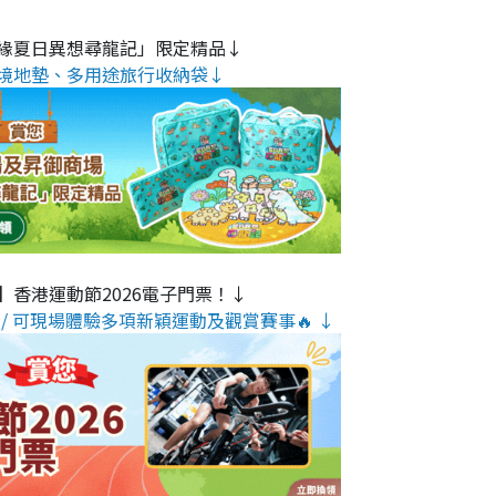
緣夏日異想尋龍記」限定精品↓
境地墊、多用途旅行收納袋↓
】香港運動節2026電子門票！↓
/ 可現場體驗多項新穎運動及觀賞賽事🔥 ↓