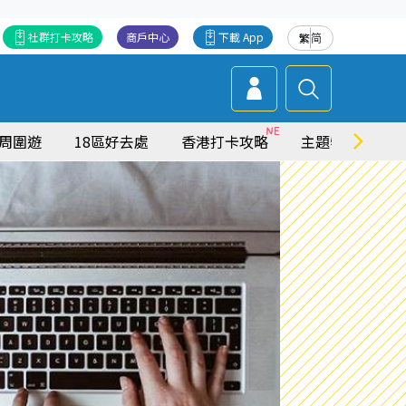
社群打卡攻略
商戶中心
下載 App
繁
简
周圍遊
18區好去處
香港打卡攻略
主題特集