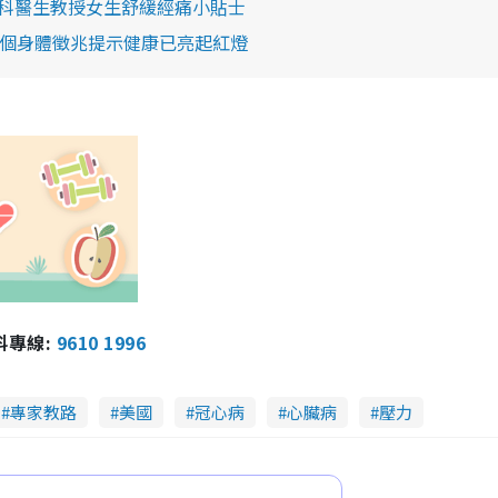
科醫生教授女生舒緩經痛小貼士
0個身體徵兆提示健康已亮起紅燈
報料專線:
9610 1996
專家教路
美國
冠心病
心臟病
壓力