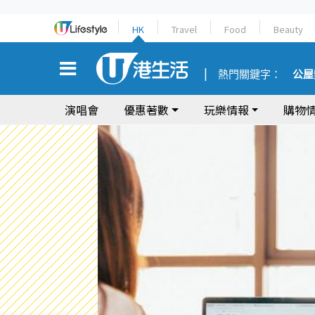
HK
Travel
Food
Beauty
熱門關鍵字：
公屋
演唱會
優惠著數
玩樂情報
購物