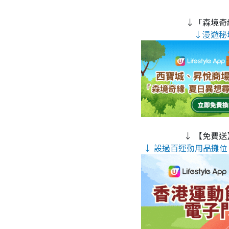
↓「森境奇
↓漫遊秘
↓ 【免費送
↓ 設過百運動用品攤位 