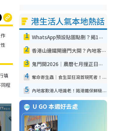
港生活人氣本地熱話
1
工作
WhatsApp預設貼圖點刪？揭1招「反向操作」還原簡潔介面 附3步實測教學
女性
2
香港山邊鐵閘邊門大開？內地客困惑意義何在！網民神回覆：呢種叫法理性防禦
3
鬼門開2026｜農曆七月撞正日全食特別邪？專家警告切忌做一事！揭4大禁忌+2招保平安
4
自行填
奪命寄生蟲｜食生菜狂瀉首現死者！疫潮惡化錄1.8萬宗病例 揭洗菜3大謬誤
不同程
5
內地客歎港人唔識老！揭港鐵保鮮級冷氣 港人求放過：咪投訴
U GO 本週好去處