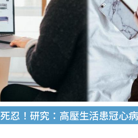
勿死忍！研究：高壓生活患冠心