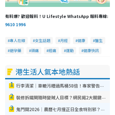
有料爆? 歡迎報料！U Lifestyle WhatsApp 報料專線:
9610 1996
專人在線
女生話題
月經
健康
醫生
避孕藥
頭痛
經痛
運動
健康快訊
港生活人氣本地熱話
1
行李清潔｜車轆污糟過馬桶58倍！專家警告忌用酒精抹 教1招免污手除菌
2
裝修拆鐵閘隨時變賊人目標？網民揭2大關鍵用途：裝新式等於白裝？附新舊鐵閘分別
3
鬼門開2026｜農曆七月撞正日全食特別邪？專家警告切忌做一事！揭4大禁忌+2招保平安