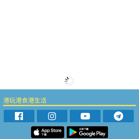
港玩港食港生活