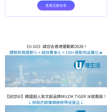
《U GO》請您去香港運動節2026！
體驗新興運動💦＋競技賽事💪＋100+運動用品攤位🔥
【送您🐯】韓國超人氣文創品牌MUZIK TIGER 冰感風扇！
↓將萌虎嘅慵懶療癒帶返屋企↓