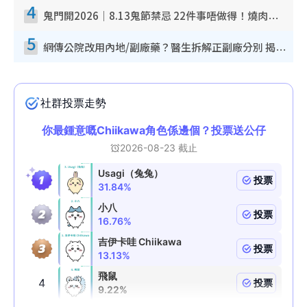
4
鬼門開2026｜8.13鬼節禁忌 22件事唔做得！燒肉、刺身要少食？半夜勿吹口哨/打呢個電話
5
網傳公院改用內地/副廠藥？醫生拆解正副廠分別 揭4類人換藥隨時出事