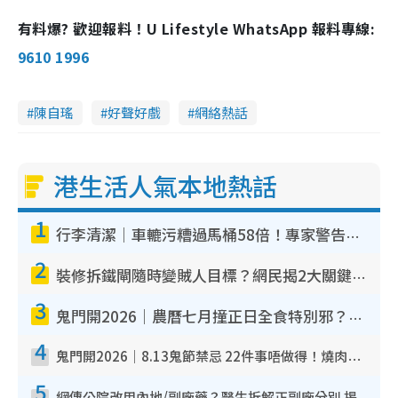
有料爆? 歡迎報料！U Lifestyle WhatsApp 報料專線:
9610 1996
陳自瑤
好聲好戲
網絡熱話
港生活人氣本地熱話
1
行李清潔｜車轆污糟過馬桶58倍！專家警告忌用酒精抹 教1招免污手除菌
2
裝修拆鐵閘隨時變賊人目標？網民揭2大關鍵用途：裝新式等於白裝？附新舊鐵閘分別
3
鬼門開2026｜農曆七月撞正日全食特別邪？專家警告切忌做一事！揭4大禁忌+2招保平安
4
鬼門開2026｜8.13鬼節禁忌 22件事唔做得！燒肉、刺身要少食？半夜勿吹口哨/打呢個電話
5