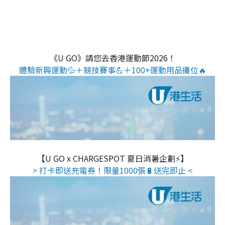
《U GO》請您去香港運動節2026！
體驗新興運動💦＋競技賽事💪＋100+運動用品攤位🔥
【U GO x CHARGESPOT 夏日消暑企劃⚡】
> 打卡即送充電券！限量1000張🔋送完即止 <