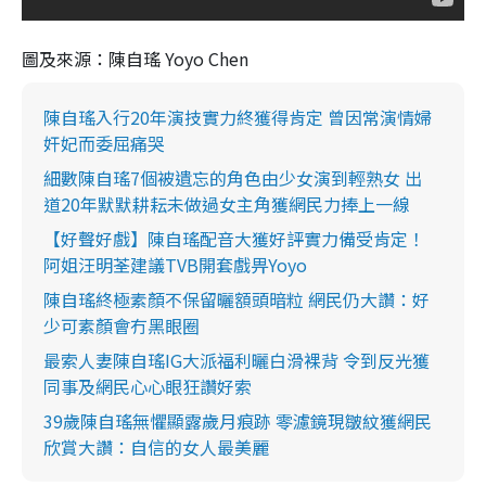
圖及來源：陳自瑤 Yoyo Chen
陳自瑤入行20年演技實力終獲得肯定 曾因常演情婦
奸妃而委屈痛哭
細數陳自瑤7個被遺忘的角色由少女演到輕熟女 出
道20年默默耕耘未做過女主角獲網民力捧上一線
【好聲好戲】陳自瑤配音大獲好評實力備受肯定！
阿姐汪明荃建議TVB開套戲畀Yoyo
陳自瑤終極素顏不保留曬額頭暗粒 網民仍大讚：好
少可素顏會冇黑眼圈
最索人妻陳自瑤IG大派福利曬白滑裸背 令到反光獲
同事及網民心心眼狂讚好索
39歲陳自瑤無懼顯露歲月痕跡 零濾鏡現皺紋獲網民
欣賞大讚：自信的女人最美麗