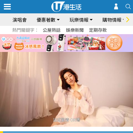
演唱會
優惠著數
玩樂情報
購物情報
熱門關鍵字：
公屋熱話
娛樂新聞
定期存款