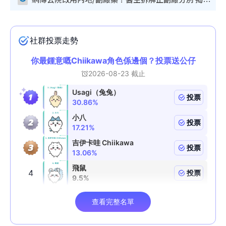
網傳公院改用內地/副廠藥？醫生拆解正副廠分別 揭4類人換藥隨時出事