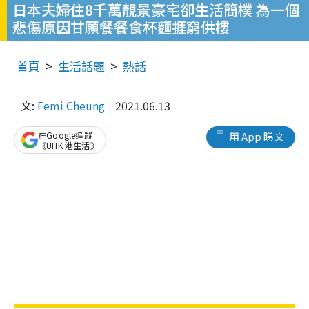
日本夫婦住8千萬靚景豪宅卻生活簡樸 為一個
悲傷原因甘願餐餐食杯麵捱窮供樓
首頁
生活話題
熱話
文:
Femi Cheung
2021.06.13
在Google追蹤
用 App 睇文
《UHK 港生活》