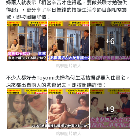
婦兩人就表示「相當辛苦才住得起，要做兼職才勉強供
得起」，更分享了平日慳錢的拮据生活令節目組相當震
驚，即按圖睇詳情：
+6
點擊圖片放大
不少人都好奇
Toyomi
夫婦為何生活拮据都要入住豪宅，
原來都出自兩人的悲傷過去，即按圖睇詳情：
+9
點擊圖片放大