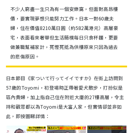
不少人窮盡一生只為有一個安樂窩，但面對高昂樓
價，要實現夢想只能努力工作。日本一對60歲夫
婦，住在價值8210萬日圓（約582萬港元）高層豪
宅，表面看來奢華但生活簡樸每日只食杯麵，更要
做兼職幫補家計，死慳死抵為供樓原來只因為過去
的悲傷原因。
日本節目《家ついて行ってイイですか》在街上訪問到
57
歲的
Toyomi
，初登場時正帶著愛犬散步，打扮似是
區內貴婦，加上指自己住在附近大廈的
27
樓高層，令主
持和觀眾都以為
Toyomi
是大富人家，但實情卻並非如
此，即按圖睇詳情：