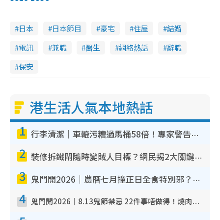
日本
日本節目
豪宅
住屋
結婚
電訊
兼職
醫生
網絡熱話
辭職
保安
港生活人氣本地熱話
1
行李清潔｜車轆污糟過馬桶58倍！專家警告忌用酒精抹 教1招免污手除菌
2
裝修拆鐵閘隨時變賊人目標？網民揭2大關鍵用途：裝新式等於白裝？附新舊鐵閘分別
3
鬼門開2026｜農曆七月撞正日全食特別邪？專家警告切忌做一事！揭4大禁忌+2招保平安
4
鬼門開2026｜8.13鬼節禁忌 22件事唔做得！燒肉、刺身要少食？半夜勿吹口哨/打呢個電話