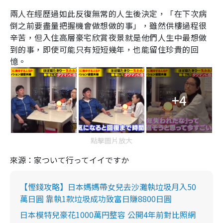
兩人在經歷過如此反復無常的人生後決定，「在下次病
倒之前要盡量把握機會做想做的事」，雖然供樓過程很
辛苦，但入住高層豪宅欣賞夜景就是他們人生中最想做
到的事，即使可能只有短短幾年，也能留住珍貴的回
憶。
+4
點擊圖片放大
來源：家ついて行ってイイですか
【慳錢攻略】日本媽媽帶女兒去沙灘執垃圾月入50
萬日圓 靠執1款垃圾成功致富日賺8800日圓
日本模特兒豪花1000萬円整容 公開4年前對比照網