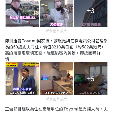
+3
點擊圖片放大
節目組隨
Toyomi
回家後，發現她與任職電訊公司管理部
長的
60
歲丈夫同住，價值
8210
萬日圓（約
582
萬港元）
高的層豪宅環境寬闊，能遠眺區內美景，即按圖睇詳
情：
+5
點擊圖片放大
正當節目組以為住在高層單位的
Toyomi
是有錢人時，夫