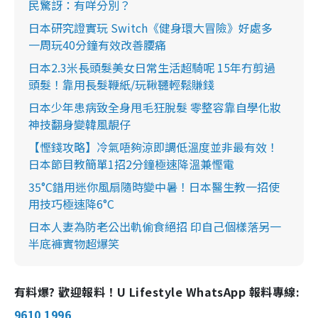
民驚訝：有咩分別？
日本研究證實玩 Switch《健身環大冒險》好處多
一周玩40分鐘有效改善腰痛
日本2.3米長頭髮美女日常生活超騎呢 15年冇剪過
頭髮！靠用長髮鞭紙/玩鞦韆輕鬆賺錢
日本少年患病致全身甩毛狂脫髮 零整容靠自學化妝
神技翻身變韓風靚仔
【慳錢攻略】冷氣唔夠涼即調低溫度並非最有效！
日本節目教簡單1招2分鐘極速降溫兼慳電
35°C錯用迷你風扇隨時變中暑！日本醫生教一招使
用技巧極速降6°C
日本人妻為防老公出軌偷食絕招 印自己個樣落另一
半底褲實物超爆笑
有料爆? 歡迎報料！U Lifestyle WhatsApp 報料專線:
9610 1996