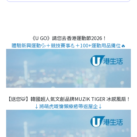
《U GO》請您去香港運動節2026！
體驗新興運動💦＋競技賽事💪＋100+運動用品攤位🔥
【送您🐯】韓國超人氣文創品牌MUZIK TIGER 冰感風扇！
↓將萌虎嘅慵懶療癒帶返屋企↓