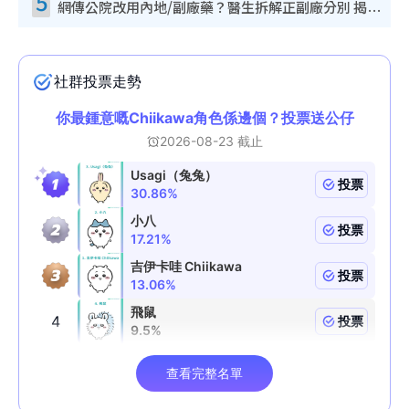
5
網傳公院改用內地/副廠藥？醫生拆解正副廠分別 揭4類人換藥隨時出事